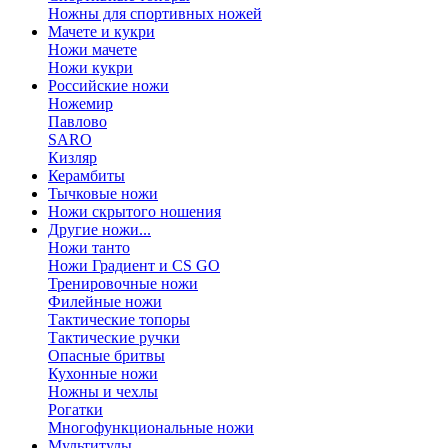
Ножны для спортивных ножей
Мачете и кукри
Ножи мачете
Ножи кукри
Российские ножи
Ножемир
Павлово
SARO
Кизляр
Керамбиты
Тычковые ножи
Ножи скрытого ношения
Другие ножи...
Ножи танто
Ножи Градиент и CS GO
Тренировочные ножи
Филейные ножи
Тактические топоры
Тактические ручки
Опасные бритвы
Кухонные ножи
Ножны и чехлы
Рогатки
Многофункциональные ножи
Мультитулы