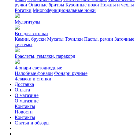
ручки
Опасные бритвы
Кухонные ножи
Ножны и чехлы
Рогатки
Многофункциональные ножи
Мультитулы
Все для заточки
Камни, бруски
Мусаты
Точилки
Пасты, ремни
Заточные
системы
Браслеты, темляки, паракорд
Фонари светодиодные
Налобные фонари
Фонари ручные
Фляжки и стопки
Доставка
Оплата
О магазине
О магазине
Контакты
Новости
Контакты
Статьи и обзоры