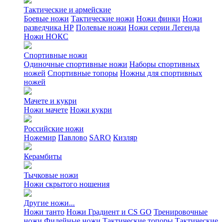
Тактические и армейские
Боевые ножи
Тактические ножи
Ножи финки
Ножи
разведчика НР
Полевые ножи
Ножи серии Легенда
Ножи НОКС
Спортивные ножи
Одиночные спортивные ножи
Наборы спортивных
ножей
Спортивные топоры
Ножны для спортивных
ножей
Мачете и кукри
Ножи мачете
Ножи кукри
Российские ножи
Ножемир
Павлово
SARO
Кизляр
Керамбиты
Тычковые ножи
Ножи скрытого ношения
Другие ножи...
Ножи танто
Ножи Градиент и CS GO
Тренировочные
ножи
Филейные ножи
Тактические топоры
Тактические