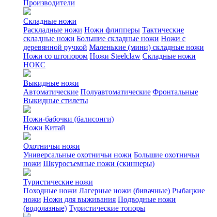
Производители
Складные ножи
Раскладные ножи
Ножи флипперы
Тактические
складные ножи
Большие складные ножи
Ножи с
деревянной ручкой
Маленькие (мини) складные ножи
Ножи со штопором
Ножи Steelclaw
Складные ножи
НОКС
Выкидные ножи
Автоматические
Полуавтоматические
Фронтальные
Выкидные стилеты
Ножи-бабочки (балисонги)
Ножи Китай
Охотничьи ножи
Универсальные охотничьи ножи
Большие охотничьи
ножи
Шкуросъемные ножи (скиннеры)
Туристические ножи
Походные ножи
Лагерные ножи (бивачные)
Рыбацкие
ножи
Ножи для выживания
Подводные ножи
(водолазные)
Туристические топоры