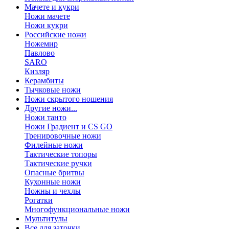
Мачете и кукри
Ножи мачете
Ножи кукри
Российские ножи
Ножемир
Павлово
SARO
Кизляр
Керамбиты
Тычковые ножи
Ножи скрытого ношения
Другие ножи...
Ножи танто
Ножи Градиент и CS GO
Тренировочные ножи
Филейные ножи
Тактические топоры
Тактические ручки
Опасные бритвы
Кухонные ножи
Ножны и чехлы
Рогатки
Многофункциональные ножи
Мультитулы
Все для заточки