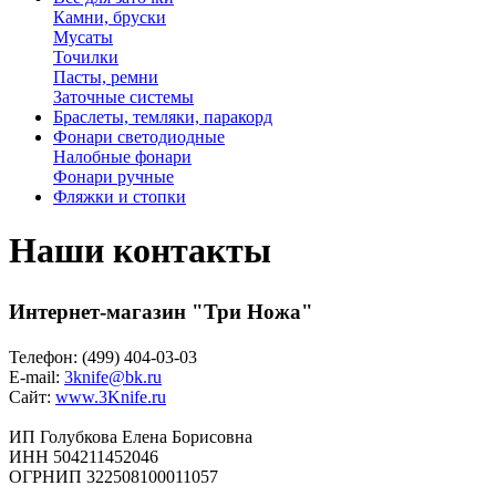
Камни, бруски
Мусаты
Точилки
Пасты, ремни
Заточные системы
Браслеты, темляки, паракорд
Фонари светодиодные
Налобные фонари
Фонари ручные
Фляжки и стопки
Наши контакты
Инт
ернет-магазин "Три Ножа"
Телефон: (499) 404-03-03
E-mail:
3knife@bk.ru
Сайт:
www.3Knife.ru
ИП Голубкова Елена Борисовна
ИНН 504211452046
ОГРНИП 322508100011057