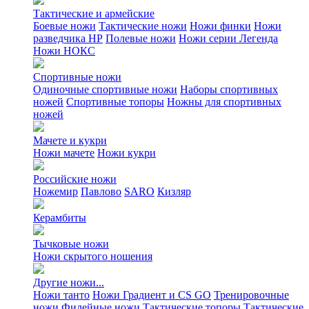
Тактические и армейские
Боевые ножи
Тактические ножи
Ножи финки
Ножи
разведчика НР
Полевые ножи
Ножи серии Легенда
Ножи НОКС
Спортивные ножи
Одиночные спортивные ножи
Наборы спортивных
ножей
Спортивные топоры
Ножны для спортивных
ножей
Мачете и кукри
Ножи мачете
Ножи кукри
Российские ножи
Ножемир
Павлово
SARO
Кизляр
Керамбиты
Тычковые ножи
Ножи скрытого ношения
Другие ножи...
Ножи танто
Ножи Градиент и CS GO
Тренировочные
ножи
Филейные ножи
Тактические топоры
Тактические