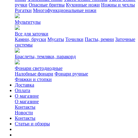
ручки
Опасные бритвы
Кухонные ножи
Ножны и чехлы
Рогатки
Многофункциональные ножи
Мультитулы
Все для заточки
Камни, бруски
Мусаты
Точилки
Пасты, ремни
Заточные
системы
Браслеты, темляки, паракорд
Фонари светодиодные
Налобные фонари
Фонари ручные
Фляжки и стопки
Доставка
Оплата
О магазине
О магазине
Контакты
Новости
Контакты
Статьи и обзоры