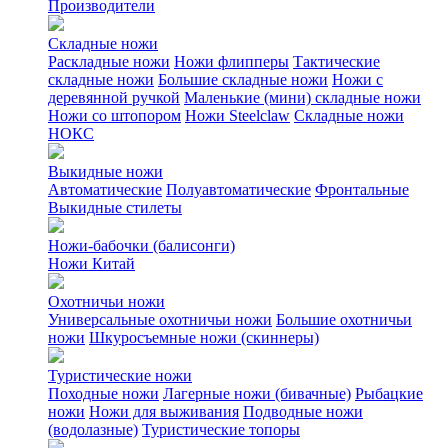
Производители
Складные ножи
Раскладные ножи
Ножи флипперы
Тактические
складные ножи
Большие складные ножи
Ножи с
деревянной ручкой
Маленькие (мини) складные ножи
Ножи со штопором
Ножи Steelclaw
Складные ножи
НОКС
Выкидные ножи
Автоматические
Полуавтоматические
Фронтальные
Выкидные стилеты
Ножи-бабочки (балисонги)
Ножи Китай
Охотничьи ножи
Универсальные охотничьи ножи
Большие охотничьи
ножи
Шкуросъемные ножи (скиннеры)
Туристические ножи
Походные ножи
Лагерные ножи (бивачные)
Рыбацкие
ножи
Ножи для выживания
Подводные ножи
(водолазные)
Туристические топоры