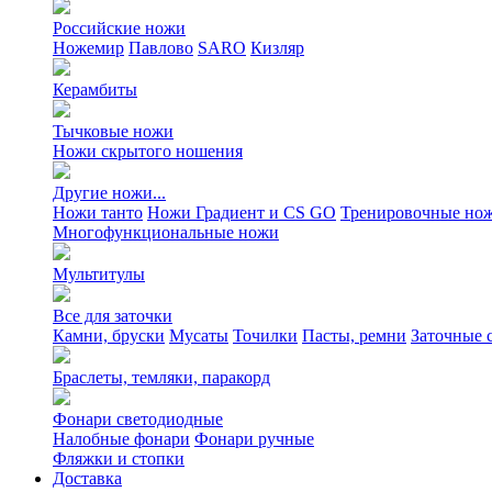
Российские ножи
Ножемир
Павлово
SARO
Кизляр
Керамбиты
Тычковые ножи
Ножи скрытого ношения
Другие ножи...
Ножи танто
Ножи Градиент и CS GO
Тренировочные но
Многофункциональные ножи
Мультитулы
Все для заточки
Камни, бруски
Мусаты
Точилки
Пасты, ремни
Заточные 
Браслеты, темляки, паракорд
Фонари светодиодные
Налобные фонари
Фонари ручные
Фляжки и стопки
Доставка