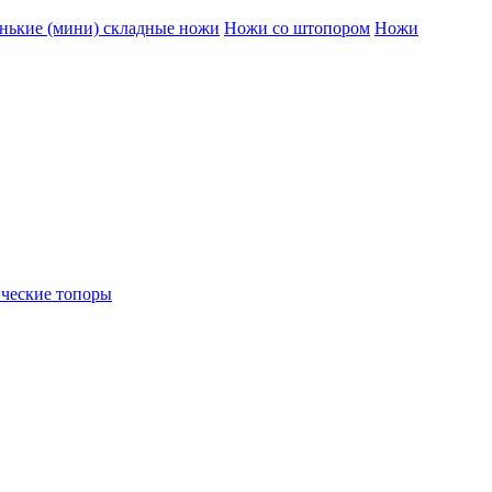
нькие (мини) складные ножи
Ножи со штопором
Ножи
ческие топоры