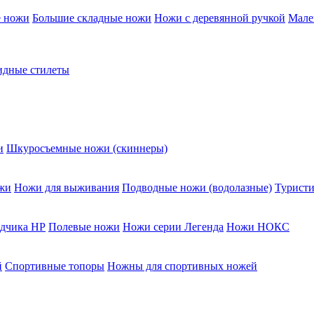
е ножи
Большие складные ножи
Ножи с деревянной ручкой
Мале
дные стилеты
и
Шкуросъемные ножи (скиннеры)
жи
Ножи для выживания
Подводные ножи (водолазные)
Туристи
едчика НР
Полевые ножи
Ножи серии Легенда
Ножи НОКС
й
Спортивные топоры
Ножны для спортивных ножей