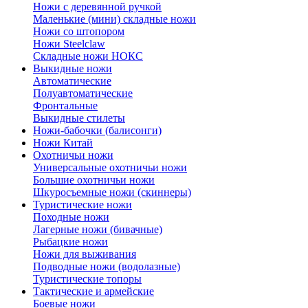
Ножи с деревянной ручкой
Маленькие (мини) складные ножи
Ножи со штопором
Ножи Steelclaw
Складные ножи НОКС
Выкидные ножи
Автоматические
Полуавтоматические
Фронтальные
Выкидные стилеты
Ножи-бабочки (балисонги)
Ножи Китай
Охотничьи ножи
Универсальные охотничьи ножи
Большие охотничьи ножи
Шкуросъемные ножи (скиннеры)
Туристические ножи
Походные ножи
Лагерные ножи (бивачные)
Рыбацкие ножи
Ножи для выживания
Подводные ножи (водолазные)
Туристические топоры
Тактические и армейские
Боевые ножи