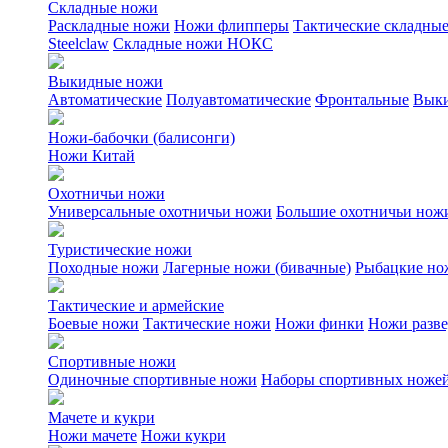
Складные ножи
Раскладные ножи
Ножи флипперы
Тактические складны
Steelclaw
Складные ножи НОКС
Выкидные ножи
Автоматические
Полуавтоматические
Фронтальные
Выки
Ножи-бабочки (балисонги)
Ножи Китай
Охотничьи ножи
Универсальные охотничьи ножи
Большие охотничьи нож
Туристические ножи
Походные ножи
Лагерные ножи (бивачные)
Рыбацкие но
Тактические и армейские
Боевые ножи
Тактические ножи
Ножи финки
Ножи разв
Спортивные ножи
Одиночные спортивные ножи
Наборы спортивных ноже
Мачете и кукри
Ножи мачете
Ножи кукри