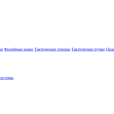
жи
Филейные ножи
Тактические топоры
Тактические ручки
Опа
системы