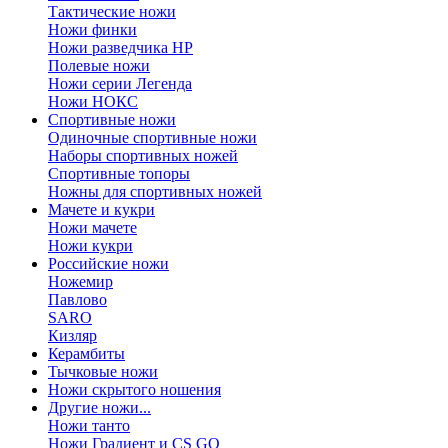
Тактические ножи
Ножи финки
Ножи разведчика НР
Полевые ножи
Ножи серии Легенда
Ножи НОКС
Спортивные ножи
Одиночные спортивные ножи
Наборы спортивных ножей
Спортивные топоры
Ножны для спортивных ножей
Мачете и кукри
Ножи мачете
Ножи кукри
Российские ножи
Ножемир
Павлово
SARO
Кизляр
Керамбиты
Тычковые ножи
Ножи скрытого ношения
Другие ножи...
Ножи танто
Ножи Градиент и CS GO