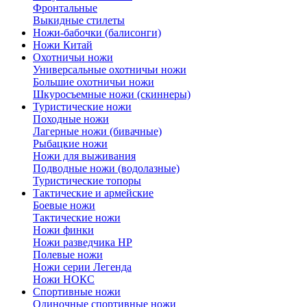
Фронтальные
Выкидные стилеты
Ножи-бабочки (балисонги)
Ножи Китай
Охотничьи ножи
Универсальные охотничьи ножи
Большие охотничьи ножи
Шкуросъемные ножи (скиннеры)
Туристические ножи
Походные ножи
Лагерные ножи (бивачные)
Рыбацкие ножи
Ножи для выживания
Подводные ножи (водолазные)
Туристические топоры
Тактические и армейские
Боевые ножи
Тактические ножи
Ножи финки
Ножи разведчика НР
Полевые ножи
Ножи серии Легенда
Ножи НОКС
Спортивные ножи
Одиночные спортивные ножи