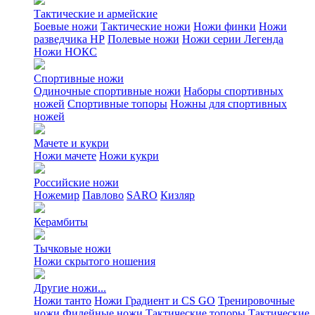
Тактические и армейские
Боевые ножи
Тактические ножи
Ножи финки
Ножи
разведчика НР
Полевые ножи
Ножи серии Легенда
Ножи НОКС
Спортивные ножи
Одиночные спортивные ножи
Наборы спортивных
ножей
Спортивные топоры
Ножны для спортивных
ножей
Мачете и кукри
Ножи мачете
Ножи кукри
Российские ножи
Ножемир
Павлово
SARO
Кизляр
Керамбиты
Тычковые ножи
Ножи скрытого ношения
Другие ножи...
Ножи танто
Ножи Градиент и CS GO
Тренировочные
ножи
Филейные ножи
Тактические топоры
Тактические