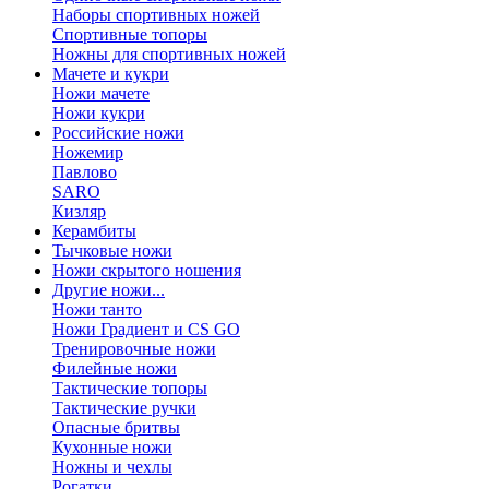
Наборы спортивных ножей
Спортивные топоры
Ножны для спортивных ножей
Мачете и кукри
Ножи мачете
Ножи кукри
Российские ножи
Ножемир
Павлово
SARO
Кизляр
Керамбиты
Тычковые ножи
Ножи скрытого ношения
Другие ножи...
Ножи танто
Ножи Градиент и CS GO
Тренировочные ножи
Филейные ножи
Тактические топоры
Тактические ручки
Опасные бритвы
Кухонные ножи
Ножны и чехлы
Рогатки