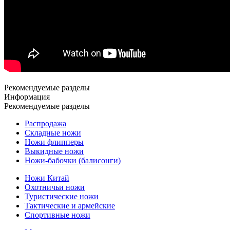
Рекомендуемые разделы
Информация
Рекомендуемые разделы
Распродажа
Складные ножи
Ножи флипперы
Выкидные ножи
Ножи-бабочки (балисонги)
Ножи Китай
Охотничьи ножи
Туристические ножи
Тактические и армейские
Спортивные ножи