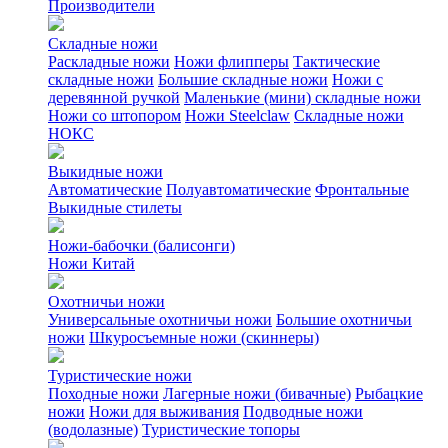
Производители
Складные ножи
Раскладные ножи
Ножи флипперы
Тактические
складные ножи
Большие складные ножи
Ножи с
деревянной ручкой
Маленькие (мини) складные ножи
Ножи со штопором
Ножи Steelclaw
Складные ножи
НОКС
Выкидные ножи
Автоматические
Полуавтоматические
Фронтальные
Выкидные стилеты
Ножи-бабочки (балисонги)
Ножи Китай
Охотничьи ножи
Универсальные охотничьи ножи
Большие охотничьи
ножи
Шкуросъемные ножи (скиннеры)
Туристические ножи
Походные ножи
Лагерные ножи (бивачные)
Рыбацкие
ножи
Ножи для выживания
Подводные ножи
(водолазные)
Туристические топоры