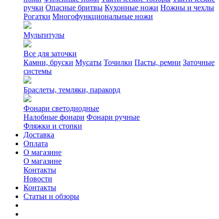
ручки
Опасные бритвы
Кухонные ножи
Ножны и чехлы
Рогатки
Многофункциональные ножи
Мультитулы
Все для заточки
Камни, бруски
Мусаты
Точилки
Пасты, ремни
Заточные
системы
Браслеты, темляки, паракорд
Фонари светодиодные
Налобные фонари
Фонари ручные
Фляжки и стопки
Доставка
Оплата
О магазине
О магазине
Контакты
Новости
Контакты
Статьи и обзоры