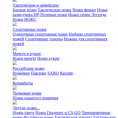
Тактические и армейские
Боевые ножи
Тактические ножи
Ножи финки
Ножи
разведчика НР
Полевые ножи
Ножи серии Легенда
Ножи НОКС
Спортивные ножи
Одиночные спортивные ножи
Наборы спортивных
ножей
Спортивные топоры
Ножны для спортивных
ножей
Мачете и кукри
Ножи мачете
Ножи кукри
Российские ножи
Ножемир
Павлово
SARO
Кизляр
Керамбиты
Тычковые ножи
Ножи скрытого ношения
Другие ножи...
Ножи танто
Ножи Градиент и CS GO
Тренировочные
ножи
Филейные ножи
Тактические топоры
Тактические