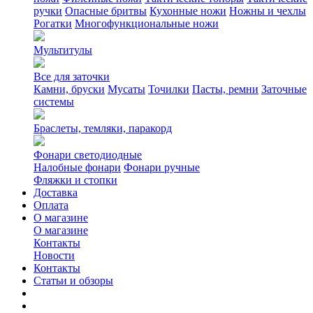
ручки
Опасные бритвы
Кухонные ножи
Ножны и чехлы
Рогатки
Многофункциональные ножи
Мультитулы
Все для заточки
Камни, бруски
Мусаты
Точилки
Пасты, ремни
Заточные
системы
Браслеты, темляки, паракорд
Фонари светодиодные
Налобные фонари
Фонари ручные
Фляжки и стопки
Доставка
Оплата
О магазине
О магазине
Контакты
Новости
Контакты
Статьи и обзоры