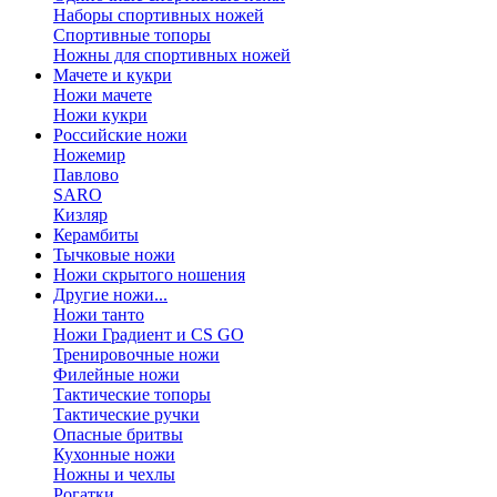
Наборы спортивных ножей
Спортивные топоры
Ножны для спортивных ножей
Мачете и кукри
Ножи мачете
Ножи кукри
Российские ножи
Ножемир
Павлово
SARO
Кизляр
Керамбиты
Тычковые ножи
Ножи скрытого ношения
Другие ножи...
Ножи танто
Ножи Градиент и CS GO
Тренировочные ножи
Филейные ножи
Тактические топоры
Тактические ручки
Опасные бритвы
Кухонные ножи
Ножны и чехлы
Рогатки