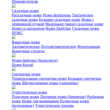
Производители
Складные ножи
Раскладные ножи
Ножи флипперы
Тактические
складные ножи
Большие складные ножи
Ножи с
деревянной ручкой
Маленькие (мини) складные ножи
Ножи со штопором
Ножи Steelclaw
Складные ножи
НОКС
Выкидные ножи
Автоматические
Полуавтоматические
Фронтальные
Выкидные стилеты
Ножи-бабочки (балисонги)
Ножи Китай
Охотничьи ножи
Универсальные охотничьи ножи
Большие охотничьи
ножи
Шкуросъемные ножи (скиннеры)
Туристические ножи
Походные ножи
Лагерные ножи (бивачные)
Рыбацкие
ножи
Ножи для выживания
Подводные ножи
(водолазные)
Туристические топоры