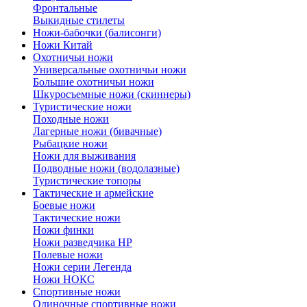
Фронтальные
Выкидные стилеты
Ножи-бабочки (балисонги)
Ножи Китай
Охотничьи ножи
Универсальные охотничьи ножи
Большие охотничьи ножи
Шкуросъемные ножи (скиннеры)
Туристические ножи
Походные ножи
Лагерные ножи (бивачные)
Рыбацкие ножи
Ножи для выживания
Подводные ножи (водолазные)
Туристические топоры
Тактические и армейские
Боевые ножи
Тактические ножи
Ножи финки
Ножи разведчика НР
Полевые ножи
Ножи серии Легенда
Ножи НОКС
Спортивные ножи
Одиночные спортивные ножи