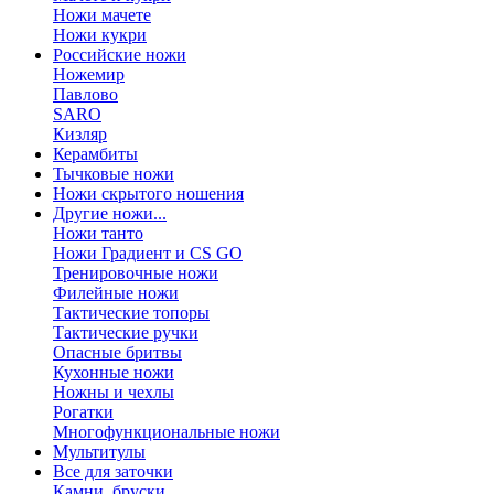
Ножи мачете
Ножи кукри
Российские ножи
Ножемир
Павлово
SARO
Кизляр
Керамбиты
Тычковые ножи
Ножи скрытого ношения
Другие ножи...
Ножи танто
Ножи Градиент и CS GO
Тренировочные ножи
Филейные ножи
Тактические топоры
Тактические ручки
Опасные бритвы
Кухонные ножи
Ножны и чехлы
Рогатки
Многофункциональные ножи
Мультитулы
Все для заточки
Камни, бруски