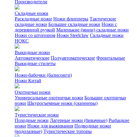
Производители
Складные ножи
Раскладные ножи
Ножи флипперы
Тактические
складные ножи
Большие складные ножи
Ножи с
деревянной ручкой
Маленькие (мини) складные ножи
Ножи со штопором
Ножи Steelclaw
Складные ножи
НОКС
Выкидные ножи
Автоматические
Полуавтоматические
Фронтальные
Выкидные стилеты
Ножи-бабочки (балисонги)
Ножи Китай
Охотничьи ножи
Универсальные охотничьи ножи
Большие охотничьи
ножи
Шкуросъемные ножи (скиннеры)
Туристические ножи
Походные ножи
Лагерные ножи (бивачные)
Рыбацкие
ножи
Ножи для выживания
Подводные ножи
(водолазные)
Туристические топоры