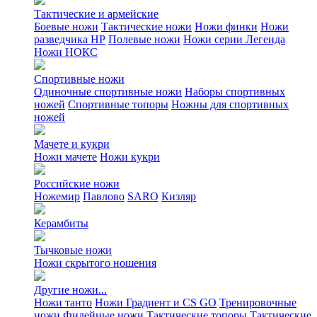
Тактические и армейские
Боевые ножи
Тактические ножи
Ножи финки
Ножи
разведчика НР
Полевые ножи
Ножи серии Легенда
Ножи НОКС
Спортивные ножи
Одиночные спортивные ножи
Наборы спортивных
ножей
Спортивные топоры
Ножны для спортивных
ножей
Мачете и кукри
Ножи мачете
Ножи кукри
Российские ножи
Ножемир
Павлово
SARO
Кизляр
Керамбиты
Тычковые ножи
Ножи скрытого ношения
Другие ножи...
Ножи танто
Ножи Градиент и CS GO
Тренировочные
ножи
Филейные ножи
Тактические топоры
Тактические