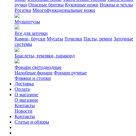
ручки
Опасные бритвы
Кухонные ножи
Ножны и чехлы
Рогатки
Многофункциональные ножи
Мультитулы
Все для заточки
Камни, бруски
Мусаты
Точилки
Пасты, ремни
Заточные
системы
Браслеты, темляки, паракорд
Фонари светодиодные
Налобные фонари
Фонари ручные
Фляжки и стопки
Доставка
Оплата
О магазине
О магазине
Контакты
Новости
Контакты
Статьи и обзоры