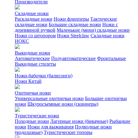
Производители
Складные ножи
Раскладные ножи
Ножи флипперы
Тактические
складные ножи
Большие складные ножи
Ножи с
деревянной ручкой
Маленькие (мини) складные ножи
Ножи со штопором
Ножи Steelclaw
Складные ножи
НОКС
Выкидные ножи
Автоматические
Полуавтоматические
Фронтальные
Выкидные стилеты
Ножи-бабочки (балисонги)
Ножи Китай
Охотничьи ножи
Универсальные охотничьи ножи
Большие охотничьи
ножи
Шкуросъемные ножи (скиннеры)
Туристические ножи
Походные ножи
Лагерные ножи (бивачные)
Рыбацкие
ножи
Ножи для выживания
Подводные ножи
(водолазные)
Туристические топоры