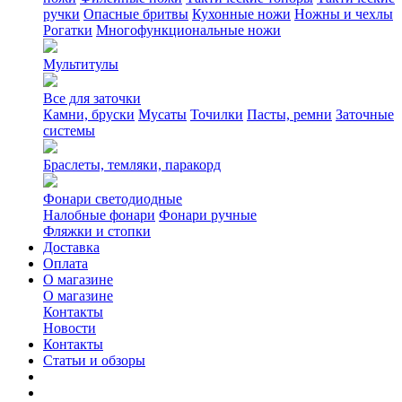
ручки
Опасные бритвы
Кухонные ножи
Ножны и чехлы
Рогатки
Многофункциональные ножи
Мультитулы
Все для заточки
Камни, бруски
Мусаты
Точилки
Пасты, ремни
Заточные
системы
Браслеты, темляки, паракорд
Фонари светодиодные
Налобные фонари
Фонари ручные
Фляжки и стопки
Доставка
Оплата
О магазине
О магазине
Контакты
Новости
Контакты
Статьи и обзоры