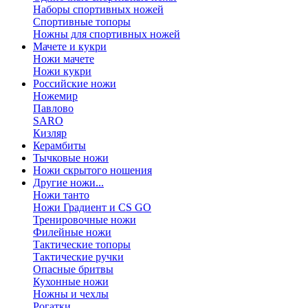
Наборы спортивных ножей
Спортивные топоры
Ножны для спортивных ножей
Мачете и кукри
Ножи мачете
Ножи кукри
Российские ножи
Ножемир
Павлово
SARO
Кизляр
Керамбиты
Тычковые ножи
Ножи скрытого ношения
Другие ножи...
Ножи танто
Ножи Градиент и CS GO
Тренировочные ножи
Филейные ножи
Тактические топоры
Тактические ручки
Опасные бритвы
Кухонные ножи
Ножны и чехлы
Рогатки