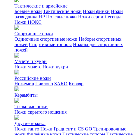
Тактические и армейские
Боевые ножи
Тактические ножи
Ножи финки
Ножи
разведчика НР
Полевые ножи
Ножи серии Легенда
Ножи НОКС
Спортивные ножи
Одиночные спортивные ножи
Наборы спортивных
ножей
Спортивные топоры
Ножны для спортивных
ножей
Мачете и кукри
Ножи мачете
Ножи кукри
Российские ножи
Ножемир
Павлово
SARO
Кизляр
Керамбиты
Тычковые ножи
Ножи скрытого ношения
Другие ножи...
Ножи танто
Ножи Градиент и CS GO
Тренировочные
ножи
Филейные ножи
Тактические топоры
Тактические