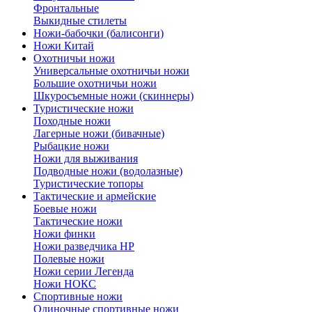
Фронтальные
Выкидные стилеты
Ножи-бабочки (балисонги)
Ножи Китай
Охотничьи ножи
Универсальные охотничьи ножи
Большие охотничьи ножи
Шкуросъемные ножи (скиннеры)
Туристические ножи
Походные ножи
Лагерные ножи (бивачные)
Рыбацкие ножи
Ножи для выживания
Подводные ножи (водолазные)
Туристические топоры
Тактические и армейские
Боевые ножи
Тактические ножи
Ножи финки
Ножи разведчика НР
Полевые ножи
Ножи серии Легенда
Ножи НОКС
Спортивные ножи
Одиночные спортивные ножи