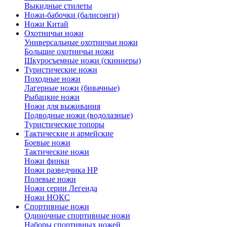
Выкидные стилеты
Ножи-бабочки (балисонги)
Ножи Китай
Охотничьи ножи
Универсальные охотничьи ножи
Большие охотничьи ножи
Шкуросъемные ножи (скиннеры)
Туристические ножи
Походные ножи
Лагерные ножи (бивачные)
Рыбацкие ножи
Ножи для выживания
Подводные ножи (водолазные)
Туристические топоры
Тактические и армейские
Боевые ножи
Тактические ножи
Ножи финки
Ножи разведчика НР
Полевые ножи
Ножи серии Легенда
Ножи НОКС
Спортивные ножи
Одиночные спортивные ножи
Наборы спортивных ножей