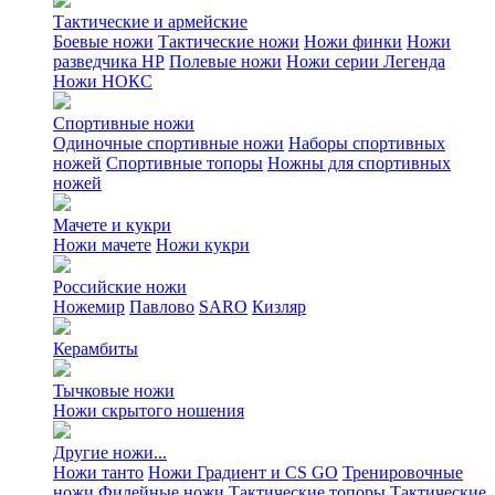
Тактические и армейские
Боевые ножи
Тактические ножи
Ножи финки
Ножи
разведчика НР
Полевые ножи
Ножи серии Легенда
Ножи НОКС
Спортивные ножи
Одиночные спортивные ножи
Наборы спортивных
ножей
Спортивные топоры
Ножны для спортивных
ножей
Мачете и кукри
Ножи мачете
Ножи кукри
Российские ножи
Ножемир
Павлово
SARO
Кизляр
Керамбиты
Тычковые ножи
Ножи скрытого ношения
Другие ножи...
Ножи танто
Ножи Градиент и CS GO
Тренировочные
ножи
Филейные ножи
Тактические топоры
Тактические