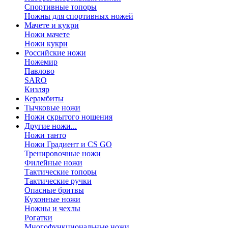
Спортивные топоры
Ножны для спортивных ножей
Мачете и кукри
Ножи мачете
Ножи кукри
Российские ножи
Ножемир
Павлово
SARO
Кизляр
Керамбиты
Тычковые ножи
Ножи скрытого ношения
Другие ножи...
Ножи танто
Ножи Градиент и CS GO
Тренировочные ножи
Филейные ножи
Тактические топоры
Тактические ручки
Опасные бритвы
Кухонные ножи
Ножны и чехлы
Рогатки
Многофункциональные ножи