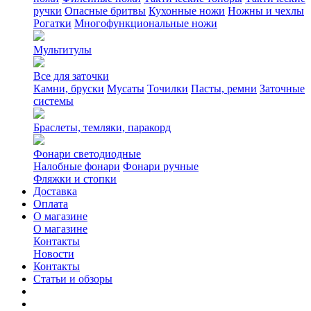
ручки
Опасные бритвы
Кухонные ножи
Ножны и чехлы
Рогатки
Многофункциональные ножи
Мультитулы
Все для заточки
Камни, бруски
Мусаты
Точилки
Пасты, ремни
Заточные
системы
Браслеты, темляки, паракорд
Фонари светодиодные
Налобные фонари
Фонари ручные
Фляжки и стопки
Доставка
Оплата
О магазине
О магазине
Контакты
Новости
Контакты
Статьи и обзоры