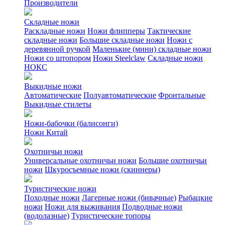
Производители
Складные ножи
Раскладные ножи
Ножи флипперы
Тактические
складные ножи
Большие складные ножи
Ножи с
деревянной ручкой
Маленькие (мини) складные ножи
Ножи со штопором
Ножи Steelclaw
Складные ножи
НОКС
Выкидные ножи
Автоматические
Полуавтоматические
Фронтальные
Выкидные стилеты
Ножи-бабочки (балисонги)
Ножи Китай
Охотничьи ножи
Универсальные охотничьи ножи
Большие охотничьи
ножи
Шкуросъемные ножи (скиннеры)
Туристические ножи
Походные ножи
Лагерные ножи (бивачные)
Рыбацкие
ножи
Ножи для выживания
Подводные ножи
(водолазные)
Туристические топоры