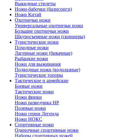
Выкидные стилеты
Ножи-бабочки (балисонги)
Ножи Китай
Охотничьи ножи
Универсальные охотничьи ножи
Большие охотничьи ножи
Шкуросъемные ножи (скиннеры)
Туристические ножи
Походные ножи
Лагерные ножи (бивачные)
Рыбацкие ножи
Ножи для выживания
Подводные ножи (водолазные)
Туристические топоры
Тактические и армейские
Боевые ножи
Тактические ножи
Ножи финки
Ножи разведчика НР
Полевые ножи
Ножи серии Легенда
Ножи НОКС
Спортивные ножи
Одиночные спортивные ножи
Наборы спортивных ножей