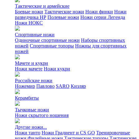
Тактические и армейские
Боевые ножи
Тактические ножи
Ножи финки
Ножи
разведчика НР
Полевые ножи
Ножи серии Легенда
Ножи НОКС
Спортивные ножи
Одиночные спортивные ножи
Наборы спортивных
ножей
Спортивные топоры
Ножны для спортивных
ножей
Мачете и кукри
Ножи мачете
Ножи кукри
Российские ножи
Ножемир
Павлово
SARO
Кизляр
Керамбиты
Тычковые ножи
Ножи скрытого ношения
Другие ножи...
Ножи танто
Ножи Градиент и CS GO
Тренировочные
ножи
Филейные ножи
Тактические топоры
Тактические