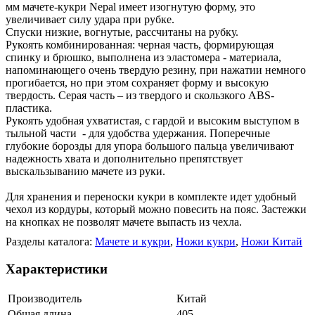
мм мачете-кукри Nepal имеет изогнутую форму, это
увеличивает силу удара при рубке.
Спуски низкие, вогнутые, рассчитаны на рубку.
Рукоять комбинированная: черная часть, формирующая
спинку и брюшко, выполнена из эластомера - материала,
напоминающего очень твердую резину, при нажатии немного
прогибается, но при этом сохраняет форму и высокую
твердость. Серая часть – из твердого и скользкого ABS-
пластика.
Рукоять удобная ухватистая, с гардой и высоким выступом в
тыльной части - для удобства удержания. Поперечные
глубокие борозды для упора большого пальца увеличивают
надежность хвата и дополнительно препятствует
выскальзыванию мачете из руки.
Для хранения и переноски кукри в комплекте идет удобный
чехол из кордуры, который можно повесить на пояс. Застежки
на кнопках не позволят мачете выпасть из чехла.
Разделы каталога:
Мачете и кукри
,
Ножи кукри
,
Ножи Китай
Характеристики
Производитель
Китай
Общая длина
405