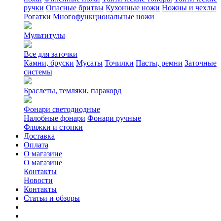
ручки
Опасные бритвы
Кухонные ножи
Ножны и чехлы
Рогатки
Многофункциональные ножи
Мультитулы
Все для заточки
Камни, бруски
Мусаты
Точилки
Пасты, ремни
Заточные
системы
Браслеты, темляки, паракорд
Фонари светодиодные
Налобные фонари
Фонари ручные
Фляжки и стопки
Доставка
Оплата
О магазине
О магазине
Контакты
Новости
Контакты
Статьи и обзоры