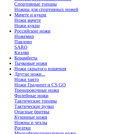
Спортивные топоры
Ножны для спортивных ножей
Мачете и кукри
Ножи мачете
Ножи кукри
Российские ножи
Ножемир
Павлово
SARO
Кизляр
Керамбиты
Тычковые ножи
Ножи скрытого ношения
Другие ножи...
Ножи танто
Ножи Градиент и CS GO
Тренировочные ножи
Филейные ножи
Тактические топоры
Тактические ручки
Опасные бритвы
Кухонные ножи
Ножны и чехлы
Рогатки
Многофункциональные ножи