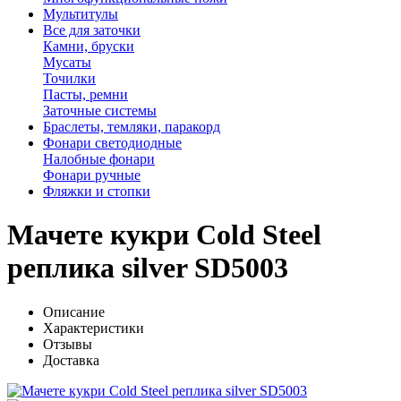
Мультитулы
Все для заточки
Камни, бруски
Мусаты
Точилки
Пасты, ремни
Заточные системы
Браслеты, темляки, паракорд
Фонари светодиодные
Налобные фонари
Фонари ручные
Фляжки и стопки
Мачете кукри Cold Steel
реплика silver SD5003
Описание
Характеристики
Отзывы
Доставка