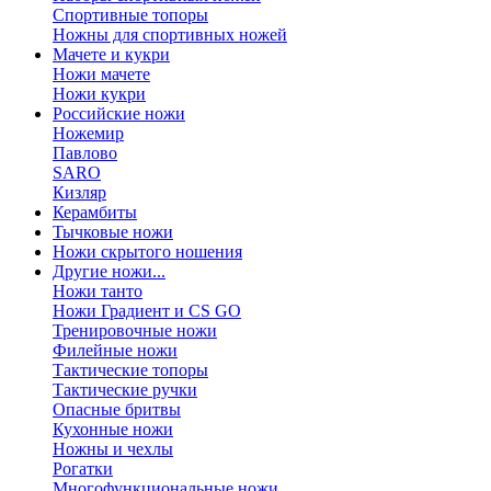
Спортивные топоры
Ножны для спортивных ножей
Мачете и кукри
Ножи мачете
Ножи кукри
Российские ножи
Ножемир
Павлово
SARO
Кизляр
Керамбиты
Тычковые ножи
Ножи скрытого ношения
Другие ножи...
Ножи танто
Ножи Градиент и CS GO
Тренировочные ножи
Филейные ножи
Тактические топоры
Тактические ручки
Опасные бритвы
Кухонные ножи
Ножны и чехлы
Рогатки
Многофункциональные ножи