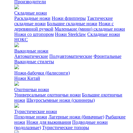
Производители
Складные ножи
Раскладные ножи
Ножи флипперы
Тактические
складные ножи
Большие складные ножи
Ножи с
деревянной ручкой
Маленькие (мини) складные ножи
Ножи со штопором
Ножи Steelclaw
Складные ножи
НОКС
Выкидные ножи
Автоматические
Полуавтоматические
Фронтальные
Выкидные стилеты
Ножи-бабочки (балисонги)
Ножи Китай
Охотничьи ножи
Универсальные охотничьи ножи
Большие охотничьи
ножи
Шкуросъемные ножи (скиннеры)
Туристические ножи
Походные ножи
Лагерные ножи (бивачные)
Рыбацкие
ножи
Ножи для выживания
Подводные ножи
(водолазные)
Туристические топоры