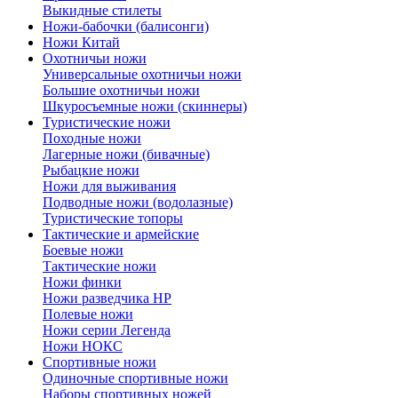
Выкидные стилеты
Ножи-бабочки (балисонги)
Ножи Китай
Охотничьи ножи
Универсальные охотничьи ножи
Большие охотничьи ножи
Шкуросъемные ножи (скиннеры)
Туристические ножи
Походные ножи
Лагерные ножи (бивачные)
Рыбацкие ножи
Ножи для выживания
Подводные ножи (водолазные)
Туристические топоры
Тактические и армейские
Боевые ножи
Тактические ножи
Ножи финки
Ножи разведчика НР
Полевые ножи
Ножи серии Легенда
Ножи НОКС
Спортивные ножи
Одиночные спортивные ножи
Наборы спортивных ножей