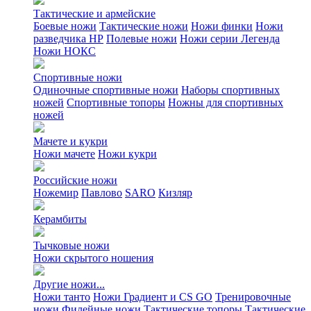
Тактические и армейские
Боевые ножи
Тактические ножи
Ножи финки
Ножи
разведчика НР
Полевые ножи
Ножи серии Легенда
Ножи НОКС
Спортивные ножи
Одиночные спортивные ножи
Наборы спортивных
ножей
Спортивные топоры
Ножны для спортивных
ножей
Мачете и кукри
Ножи мачете
Ножи кукри
Российские ножи
Ножемир
Павлово
SARO
Кизляр
Керамбиты
Тычковые ножи
Ножи скрытого ношения
Другие ножи...
Ножи танто
Ножи Градиент и CS GO
Тренировочные
ножи
Филейные ножи
Тактические топоры
Тактические