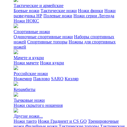
Тактические и армейские
Боевые ножи
Тактические ножи
Ножи финки
Ножи
разведчика НР
Полевые ножи
Ножи серии Легенда
Ножи НОКС
Спортивные ножи
Одиночные спортивные ножи
Наборы спортивных
ножей
Спортивные топоры
Ножны для спортивных
ножей
Мачете и кукри
Ножи мачете
Ножи кукри
Российские ножи
Ножемир
Павлово
SARO
Кизляр
Керамбиты
Тычковые ножи
Ножи скрытого ношения
Другие ножи...
Ножи танто
Ножи Градиент и CS GO
Тренировочные
ножи
Филейные ножи
Тактические топоры
Тактические