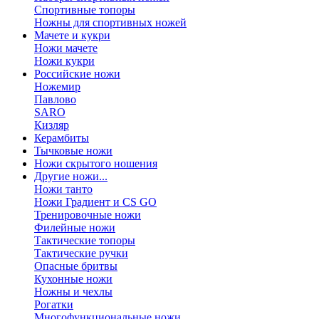
Спортивные топоры
Ножны для спортивных ножей
Мачете и кукри
Ножи мачете
Ножи кукри
Российские ножи
Ножемир
Павлово
SARO
Кизляр
Керамбиты
Тычковые ножи
Ножи скрытого ношения
Другие ножи...
Ножи танто
Ножи Градиент и CS GO
Тренировочные ножи
Филейные ножи
Тактические топоры
Тактические ручки
Опасные бритвы
Кухонные ножи
Ножны и чехлы
Рогатки
Многофункциональные ножи