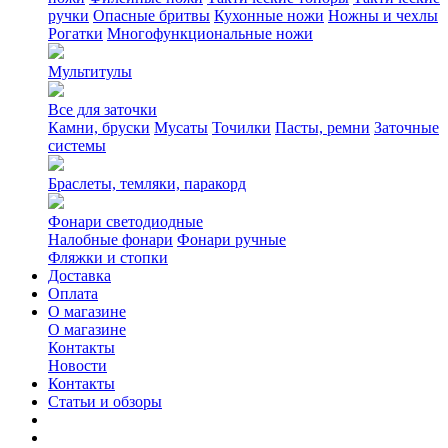
ручки
Опасные бритвы
Кухонные ножи
Ножны и чехлы
Рогатки
Многофункциональные ножи
Мультитулы
Все для заточки
Камни, бруски
Мусаты
Точилки
Пасты, ремни
Заточные
системы
Браслеты, темляки, паракорд
Фонари светодиодные
Налобные фонари
Фонари ручные
Фляжки и стопки
Доставка
Оплата
О магазине
О магазине
Контакты
Новости
Контакты
Статьи и обзоры