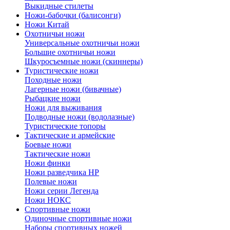
Выкидные стилеты
Ножи-бабочки (балисонги)
Ножи Китай
Охотничьи ножи
Универсальные охотничьи ножи
Большие охотничьи ножи
Шкуросъемные ножи (скиннеры)
Туристические ножи
Походные ножи
Лагерные ножи (бивачные)
Рыбацкие ножи
Ножи для выживания
Подводные ножи (водолазные)
Туристические топоры
Тактические и армейские
Боевые ножи
Тактические ножи
Ножи финки
Ножи разведчика НР
Полевые ножи
Ножи серии Легенда
Ножи НОКС
Спортивные ножи
Одиночные спортивные ножи
Наборы спортивных ножей