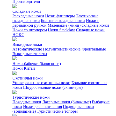
Производители
Складные ножи
Раскладные ножи
Ножи флипперы
Тактические
складные ножи
Большие складные ножи
Ножи с
деревянной ручкой
Маленькие (мини) складные ножи
Ножи со штопором
Ножи Steelclaw
Складные ножи
НОКС
Выкидные ножи
Автоматические
Полуавтоматические
Фронтальные
Выкидные стилеты
Ножи-бабочки (балисонги)
Ножи Китай
Охотничьи ножи
Универсальные охотничьи ножи
Большие охотничьи
ножи
Шкуросъемные ножи (скиннеры)
Туристические ножи
Походные ножи
Лагерные ножи (бивачные)
Рыбацкие
ножи
Ножи для выживания
Подводные ножи
(водолазные)
Туристические топоры