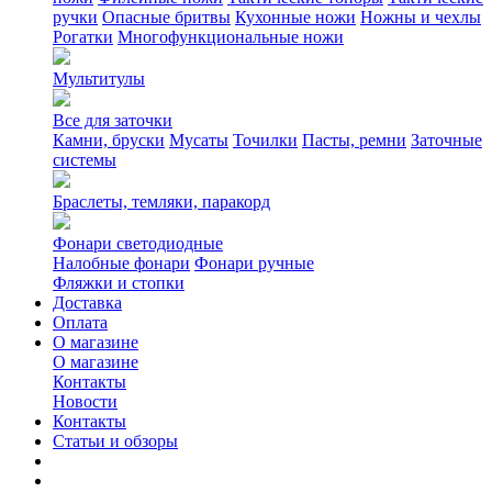
ручки
Опасные бритвы
Кухонные ножи
Ножны и чехлы
Рогатки
Многофункциональные ножи
Мультитулы
Все для заточки
Камни, бруски
Мусаты
Точилки
Пасты, ремни
Заточные
системы
Браслеты, темляки, паракорд
Фонари светодиодные
Налобные фонари
Фонари ручные
Фляжки и стопки
Доставка
Оплата
О магазине
О магазине
Контакты
Новости
Контакты
Статьи и обзоры