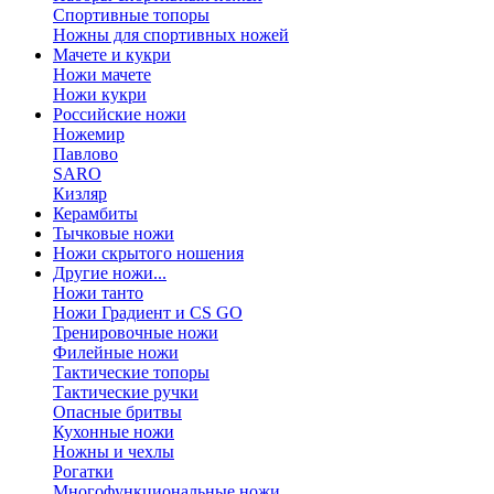
Спортивные топоры
Ножны для спортивных ножей
Мачете и кукри
Ножи мачете
Ножи кукри
Российские ножи
Ножемир
Павлово
SARO
Кизляр
Керамбиты
Тычковые ножи
Ножи скрытого ношения
Другие ножи...
Ножи танто
Ножи Градиент и CS GO
Тренировочные ножи
Филейные ножи
Тактические топоры
Тактические ручки
Опасные бритвы
Кухонные ножи
Ножны и чехлы
Рогатки
Многофункциональные ножи