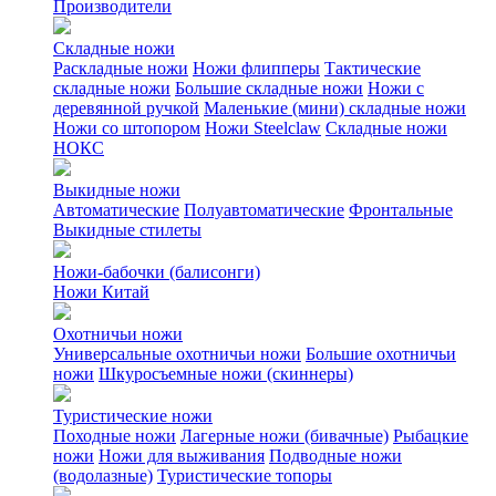
Производители
Складные ножи
Раскладные ножи
Ножи флипперы
Тактические
складные ножи
Большие складные ножи
Ножи с
деревянной ручкой
Маленькие (мини) складные ножи
Ножи со штопором
Ножи Steelclaw
Складные ножи
НОКС
Выкидные ножи
Автоматические
Полуавтоматические
Фронтальные
Выкидные стилеты
Ножи-бабочки (балисонги)
Ножи Китай
Охотничьи ножи
Универсальные охотничьи ножи
Большие охотничьи
ножи
Шкуросъемные ножи (скиннеры)
Туристические ножи
Походные ножи
Лагерные ножи (бивачные)
Рыбацкие
ножи
Ножи для выживания
Подводные ножи
(водолазные)
Туристические топоры