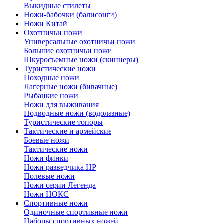
Выкидные стилеты
Ножи-бабочки (балисонги)
Ножи Китай
Охотничьи ножи
Универсальные охотничьи ножи
Большие охотничьи ножи
Шкуросъемные ножи (скиннеры)
Туристические ножи
Походные ножи
Лагерные ножи (бивачные)
Рыбацкие ножи
Ножи для выживания
Подводные ножи (водолазные)
Туристические топоры
Тактические и армейские
Боевые ножи
Тактические ножи
Ножи финки
Ножи разведчика НР
Полевые ножи
Ножи серии Легенда
Ножи НОКС
Спортивные ножи
Одиночные спортивные ножи
Наборы спортивных ножей