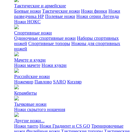
Тактические и армейские
Боевые ножи
Тактические ножи
Ножи финки
Ножи
разведчика НР
Полевые ножи
Ножи серии Легенда
Ножи НОКС
Спортивные ножи
Одиночные спортивные ножи
Наборы спортивных
ножей
Спортивные топоры
Ножны для спортивных
ножей
Мачете и кукри
Ножи мачете
Ножи кукри
Российские ножи
Ножемир
Павлово
SARO
Кизляр
Керамбиты
Тычковые ножи
Ножи скрытого ношения
Другие ножи...
Ножи танто
Ножи Градиент и CS GO
Тренировочные
ножи
Филейные ножи
Тактические топоры
Тактические