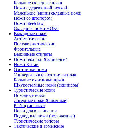
Большие складные ножи
Ножи с деревянной ручкой
Маленькие (мини) складные ножи
Ножи со штопором
Ножи Steelclaw
Складные ножи НОКС
Выкидные ножи
Автоматические
Полуавтоматические
Фронтальные
Выкидные стилеты
Ножи-бабочки (балисонги)
Ножи Китай
Охотничьи ножи
Универсальные охотничьи ножи
Большие охотничьи ножи
Шкуросъемные ножи (скиннеры)
Туристические ножи
Походные ножи
Лагерные ножи (бивачные)
Рыбацкие ножи
Ножи для выживания
Подводные ножи (водолазные)
Туристические топоры
Тактические и армейские