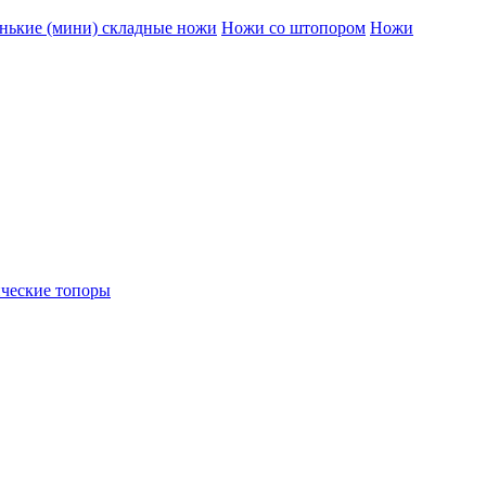
нькие (мини) складные ножи
Ножи со штопором
Ножи
ческие топоры