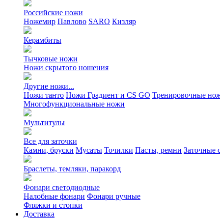
Российские ножи
Ножемир
Павлово
SARO
Кизляр
Керамбиты
Тычковые ножи
Ножи скрытого ношения
Другие ножи...
Ножи танто
Ножи Градиент и CS GO
Тренировочные но
Многофункциональные ножи
Мультитулы
Все для заточки
Камни, бруски
Мусаты
Точилки
Пасты, ремни
Заточные 
Браслеты, темляки, паракорд
Фонари светодиодные
Налобные фонари
Фонари ручные
Фляжки и стопки
Доставка