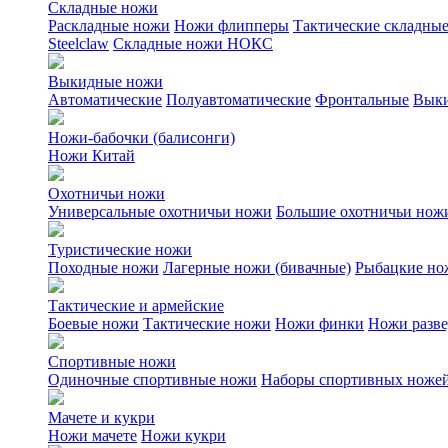
Складные ножи
Раскладные ножи
Ножи флипперы
Тактические складны
Steelclaw
Складные ножи НОКС
Выкидные ножи
Автоматические
Полуавтоматические
Фронтальные
Выки
Ножи-бабочки (балисонги)
Ножи Китай
Охотничьи ножи
Универсальные охотничьи ножи
Большие охотничьи нож
Туристические ножи
Походные ножи
Лагерные ножи (бивачные)
Рыбацкие но
Тактические и армейские
Боевые ножи
Тактические ножи
Ножи финки
Ножи разв
Спортивные ножи
Одиночные спортивные ножи
Наборы спортивных ноже
Мачете и кукри
Ножи мачете
Ножи кукри