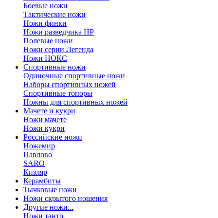
Боевые ножи
Тактические ножи
Ножи финки
Ножи разведчика НР
Полевые ножи
Ножи серии Легенда
Ножи НОКС
Спортивные ножи
Одиночные спортивные ножи
Наборы спортивных ножей
Спортивные топоры
Ножны для спортивных ножей
Мачете и кукри
Ножи мачете
Ножи кукри
Российские ножи
Ножемир
Павлово
SARO
Кизляр
Керамбиты
Тычковые ножи
Ножи скрытого ношения
Другие ножи...
Ножи танто