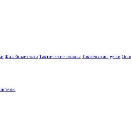
жи
Филейные ножи
Тактические топоры
Тактические ручки
Опа
системы