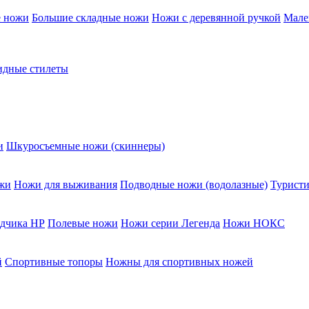
е ножи
Большие складные ножи
Ножи с деревянной ручкой
Мале
дные стилеты
и
Шкуросъемные ножи (скиннеры)
жи
Ножи для выживания
Подводные ножи (водолазные)
Туристи
едчика НР
Полевые ножи
Ножи серии Легенда
Ножи НОКС
й
Спортивные топоры
Ножны для спортивных ножей