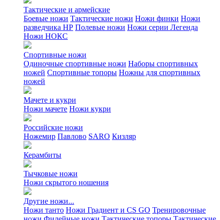
Тактические и армейские
Боевые ножи
Тактические ножи
Ножи финки
Ножи
разведчика НР
Полевые ножи
Ножи серии Легенда
Ножи НОКС
Спортивные ножи
Одиночные спортивные ножи
Наборы спортивных
ножей
Спортивные топоры
Ножны для спортивных
ножей
Мачете и кукри
Ножи мачете
Ножи кукри
Российские ножи
Ножемир
Павлово
SARO
Кизляр
Керамбиты
Тычковые ножи
Ножи скрытого ношения
Другие ножи...
Ножи танто
Ножи Градиент и CS GO
Тренировочные
ножи
Филейные ножи
Тактические топоры
Тактические