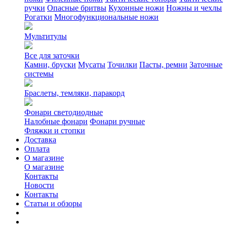
ручки
Опасные бритвы
Кухонные ножи
Ножны и чехлы
Рогатки
Многофункциональные ножи
Мультитулы
Все для заточки
Камни, бруски
Мусаты
Точилки
Пасты, ремни
Заточные
системы
Браслеты, темляки, паракорд
Фонари светодиодные
Налобные фонари
Фонари ручные
Фляжки и стопки
Доставка
Оплата
О магазине
О магазине
Контакты
Новости
Контакты
Статьи и обзоры