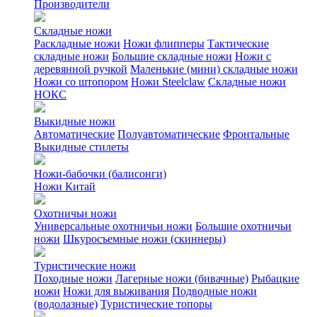
Производители
Складные ножи
Раскладные ножи
Ножи флипперы
Тактические
складные ножи
Большие складные ножи
Ножи с
деревянной ручкой
Маленькие (мини) складные ножи
Ножи со штопором
Ножи Steelclaw
Складные ножи
НОКС
Выкидные ножи
Автоматические
Полуавтоматические
Фронтальные
Выкидные стилеты
Ножи-бабочки (балисонги)
Ножи Китай
Охотничьи ножи
Универсальные охотничьи ножи
Большие охотничьи
ножи
Шкуросъемные ножи (скиннеры)
Туристические ножи
Походные ножи
Лагерные ножи (бивачные)
Рыбацкие
ножи
Ножи для выживания
Подводные ножи
(водолазные)
Туристические топоры