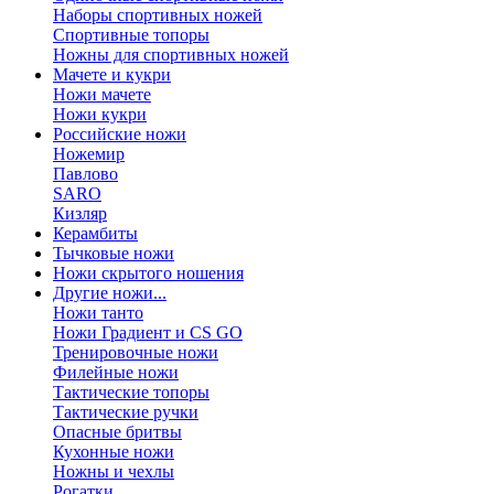
Наборы спортивных ножей
Спортивные топоры
Ножны для спортивных ножей
Мачете и кукри
Ножи мачете
Ножи кукри
Российские ножи
Ножемир
Павлово
SARO
Кизляр
Керамбиты
Тычковые ножи
Ножи скрытого ношения
Другие ножи...
Ножи танто
Ножи Градиент и CS GO
Тренировочные ножи
Филейные ножи
Тактические топоры
Тактические ручки
Опасные бритвы
Кухонные ножи
Ножны и чехлы
Рогатки