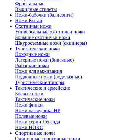
Фронтальные
Выкидные стилеты
Ножи-бабочки (балисонги)
Ножи Китай
Охотничьи ножи
Универсальные охотничьи ножи
Большие охотничьи ножи
Шкуросъемные ножи (скиннеры)
Туристические ножи
Походные ножи
Лагерные ножи (бивачные)
Рыбацкие ножи
Ножи для выживания
Подводные ножи (водолазные)
Туристические топоры
Тактические и армейские
Боевые ножи
Тактические ножи
Ножи финки
Ножи разведчика НР
Полевые ножи
Ножи серии Легенда
Ножи НОКС
Спортивные ножи
Одиночные спортивные ножи