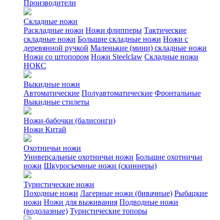
Производители
Складные ножи
Раскладные ножи
Ножи флипперы
Тактические
складные ножи
Большие складные ножи
Ножи с
деревянной ручкой
Маленькие (мини) складные ножи
Ножи со штопором
Ножи Steelclaw
Складные ножи
НОКС
Выкидные ножи
Автоматические
Полуавтоматические
Фронтальные
Выкидные стилеты
Ножи-бабочки (балисонги)
Ножи Китай
Охотничьи ножи
Универсальные охотничьи ножи
Большие охотничьи
ножи
Шкуросъемные ножи (скиннеры)
Туристические ножи
Походные ножи
Лагерные ножи (бивачные)
Рыбацкие
ножи
Ножи для выживания
Подводные ножи
(водолазные)
Туристические топоры