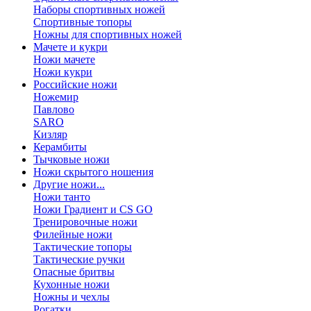
Наборы спортивных ножей
Спортивные топоры
Ножны для спортивных ножей
Мачете и кукри
Ножи мачете
Ножи кукри
Российские ножи
Ножемир
Павлово
SARO
Кизляр
Керамбиты
Тычковые ножи
Ножи скрытого ношения
Другие ножи...
Ножи танто
Ножи Градиент и CS GO
Тренировочные ножи
Филейные ножи
Тактические топоры
Тактические ручки
Опасные бритвы
Кухонные ножи
Ножны и чехлы
Рогатки