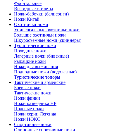
Фронтальные
Выкидные стилеты
Ножи-бабочки (балисонги)
Ножи Китай
Охотничьи ножи
Универсальные охотничьи ножи
Большие охотничьи ножи
Шкуросъемные ножи (скиннеры)
Туристические ножи
Походные ножи
Лагерные ножи (бивачные)
Рыбацкие ножи
Ножи для выживания
Подводные ножи (водолазные)
Туристические топоры
Тактические и армейские
Боевые ножи
Тактические ножи
Ножи финки
Ножи разведчика НР
Полевые ножи
Ножи серии Легенда
Ножи НОКС
Спортивные ножи
Одиночные спортивные ножи