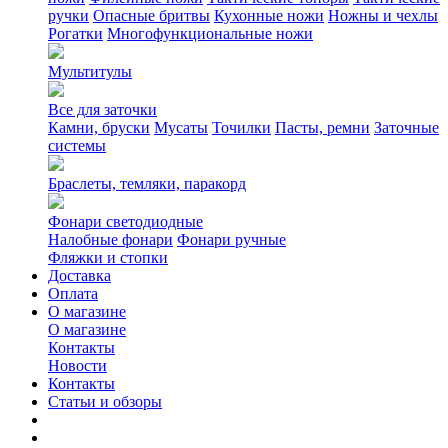
ручки
Опасные бритвы
Кухонные ножи
Ножны и чехлы
Рогатки
Многофункциональные ножи
Мультитулы
Все для заточки
Камни, бруски
Мусаты
Точилки
Пасты, ремни
Заточные
системы
Браслеты, темляки, паракорд
Фонари светодиодные
Налобные фонари
Фонари ручные
Фляжки и стопки
Доставка
Оплата
О магазине
О магазине
Контакты
Новости
Контакты
Статьи и обзоры