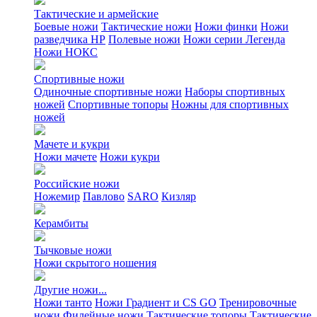
Тактические и армейские
Боевые ножи
Тактические ножи
Ножи финки
Ножи
разведчика НР
Полевые ножи
Ножи серии Легенда
Ножи НОКС
Спортивные ножи
Одиночные спортивные ножи
Наборы спортивных
ножей
Спортивные топоры
Ножны для спортивных
ножей
Мачете и кукри
Ножи мачете
Ножи кукри
Российские ножи
Ножемир
Павлово
SARO
Кизляр
Керамбиты
Тычковые ножи
Ножи скрытого ношения
Другие ножи...
Ножи танто
Ножи Градиент и CS GO
Тренировочные
ножи
Филейные ножи
Тактические топоры
Тактические