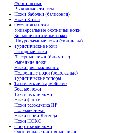
Фронтальные
Выкидные стилеты
Ножи-бабочки (балисонги)
Ножи Китай
Охотничьи ножи
Универсальные охотничьи ножи
Большие охотничьи ножи
Шкуросъемные ножи (скиннеры)
Туристические ножи
Походные ножи
Лагерные ножи (бивачные)
Рыбацкие ножи
Ножи для выживания
Подводные ножи (водолазные)
Туристические топоры
Тактические и армейские
Боевые ножи
Тактические ножи
Ножи финки
Ножи разведчика НР
Полевые ножи
Ножи серии Легенда
Ножи НОКС
Спортивные ножи
Одиночные спортивные ножи