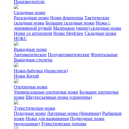
Производители
Складные ножи
Раскладные ножи
Ножи флипперы
Тактические
складные ножи
Большие складные ножи
Ножи с
деревянной ручкой
Маленькие (мини) складные ножи
Ножи со штопором
Ножи Steelclaw
Складные ножи
НОКС
Выкидные ножи
Автоматические
Полуавтоматические
Фронтальные
Выкидные стилеты
Ножи-бабочки (балисонги)
Ножи Китай
Охотничьи ножи
Универсальные охотничьи ножи
Большие охотничьи
ножи
Шкуросъемные ножи (скиннеры)
Туристические ножи
Походные ножи
Лагерные ножи (бивачные)
Рыбацкие
ножи
Ножи для выживания
Подводные ножи
(водолазные)
Туристические топоры