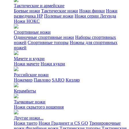
Тактические и армейские
Боевые ножи
Тактические ножи
Ножи финки
Ножи
разведчика НР
Полевые ножи
Ножи серии Легенда
Ножи НОКС
Спортивные ножи
Одиночные спортивные ножи
Наборы спортивных
ножей
Спортивные топоры
Ножны для спортивных
ножей
Мачете и кукри
Ножи мачете
Ножи кукри
Российские ножи
Ножемир
Павлово
SARO
Кизляр
Керамбиты
Тычковые ножи
Ножи скрытого ношения
Другие ножи...
Ножи танто
Ножи Градиент и CS GO
Тренировочные
ножи
Филейные ножи
Тактические топоры
Тактические