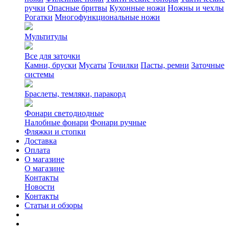
ручки
Опасные бритвы
Кухонные ножи
Ножны и чехлы
Рогатки
Многофункциональные ножи
Мультитулы
Все для заточки
Камни, бруски
Мусаты
Точилки
Пасты, ремни
Заточные
системы
Браслеты, темляки, паракорд
Фонари светодиодные
Налобные фонари
Фонари ручные
Фляжки и стопки
Доставка
Оплата
О магазине
О магазине
Контакты
Новости
Контакты
Статьи и обзоры