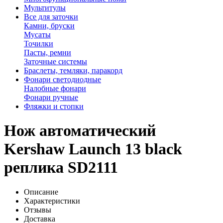
Мультитулы
Все для заточки
Камни, бруски
Мусаты
Точилки
Пасты, ремни
Заточные системы
Браслеты, темляки, паракорд
Фонари светодиодные
Налобные фонари
Фонари ручные
Фляжки и стопки
Нож автоматический
Kershaw Launch 13 black
реплика SD2111
Описание
Характеристики
Отзывы
Доставка