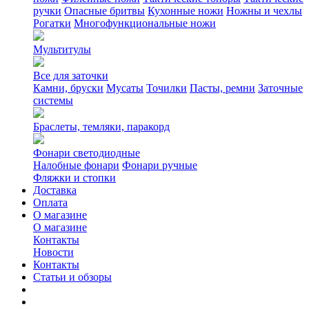
ручки
Опасные бритвы
Кухонные ножи
Ножны и чехлы
Рогатки
Многофункциональные ножи
Мультитулы
Все для заточки
Камни, бруски
Мусаты
Точилки
Пасты, ремни
Заточные
системы
Браслеты, темляки, паракорд
Фонари светодиодные
Налобные фонари
Фонари ручные
Фляжки и стопки
Доставка
Оплата
О магазине
О магазине
Контакты
Новости
Контакты
Статьи и обзоры