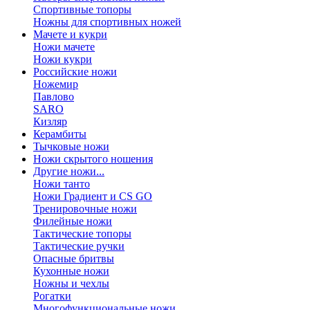
Спортивные топоры
Ножны для спортивных ножей
Мачете и кукри
Ножи мачете
Ножи кукри
Российские ножи
Ножемир
Павлово
SARO
Кизляр
Керамбиты
Тычковые ножи
Ножи скрытого ношения
Другие ножи...
Ножи танто
Ножи Градиент и CS GO
Тренировочные ножи
Филейные ножи
Тактические топоры
Тактические ручки
Опасные бритвы
Кухонные ножи
Ножны и чехлы
Рогатки
Многофункциональные ножи