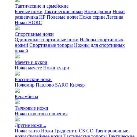
Тактические и армейские
Боевые ножи
Тактические ножи
Ножи финки
Ножи
разведчика НР
Полевые ножи
Ножи серии Легенда
Ножи НОКС
Спортивные ножи
Одиночные спортивные ножи
Наборы спортивных
ножей
Спортивные топоры
Ножны для спортивных
ножей
Мачете и кукри
Ножи мачете
Ножи кукри
Российские ножи
Ножемир
Павлово
SARO
Кизляр
Керамбиты
Тычковые ножи
Ножи скрытого ношения
Другие ножи...
Ножи танто
Ножи Градиент и CS GO
Тренировочные
ножи
Филейные ножи
Тактические топоры
Тактические