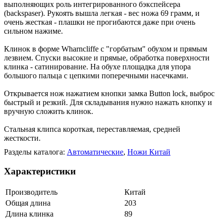
выполняющих роль интегрированного бэкспейсера
(backspaser). Рукоять вышла легкая - вес ножа 69 грамм, и
очень жесткая - плашки не прогибаются даже при очень
сильном нажиме.
Клинок в форме Wharncliffe с "горбатым" обухом и прямым
лезвием. Спуски высокие и прямые, обработка поверхности
клинка - сатинирование. На обухе площадка для упора
большого пальца с цепкими поперечными насечками.
Открывается нож нажатием кнопки замка Button lock, выброс
быстрый и резкий. Для складывания нужно нажать кнопку и
вручную сложить клинок.
Стальная клипса короткая, переставляемая, средней
жесткости.
Разделы каталога:
Автоматические
,
Ножи Китай
Характеристики
Производитель
Китай
Общая длина
203
Длина клинка
89