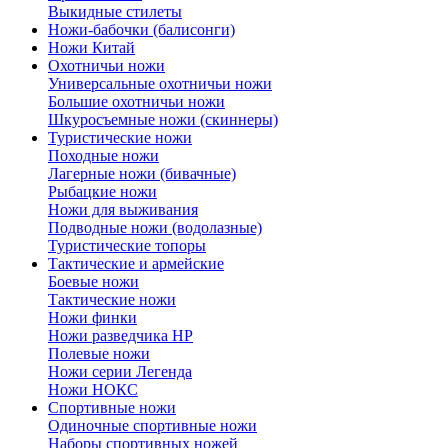
Выкидные стилеты
Ножи-бабочки (балисонги)
Ножи Китай
Охотничьи ножи
Универсальные охотничьи ножи
Большие охотничьи ножи
Шкуросъемные ножи (скиннеры)
Туристические ножи
Походные ножи
Лагерные ножи (бивачные)
Рыбацкие ножи
Ножи для выживания
Подводные ножи (водолазные)
Туристические топоры
Тактические и армейские
Боевые ножи
Тактические ножи
Ножи финки
Ножи разведчика НР
Полевые ножи
Ножи серии Легенда
Ножи НОКС
Спортивные ножи
Одиночные спортивные ножи
Наборы спортивных ножей