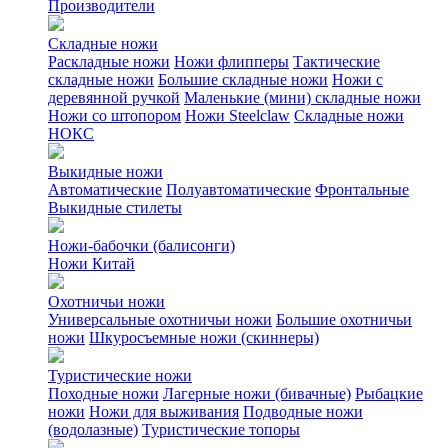
Производители
Складные ножи
Раскладные ножи
Ножи флипперы
Тактические
складные ножи
Большие складные ножи
Ножи с
деревянной ручкой
Маленькие (мини) складные ножи
Ножи со штопором
Ножи Steelclaw
Складные ножи
НОКС
Выкидные ножи
Автоматические
Полуавтоматические
Фронтальные
Выкидные стилеты
Ножи-бабочки (балисонги)
Ножи Китай
Охотничьи ножи
Универсальные охотничьи ножи
Большие охотничьи
ножи
Шкуросъемные ножи (скиннеры)
Туристические ножи
Походные ножи
Лагерные ножи (бивачные)
Рыбацкие
ножи
Ножи для выживания
Подводные ножи
(водолазные)
Туристические топоры