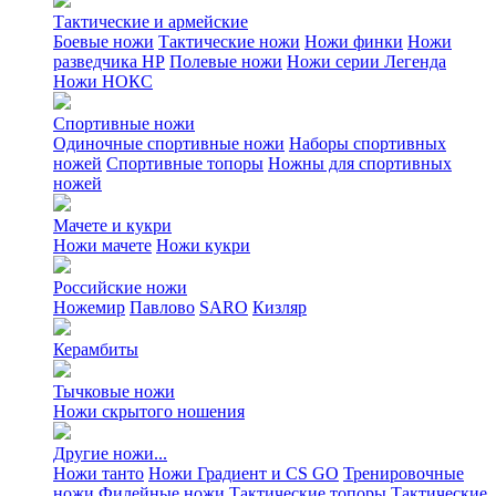
Тактические и армейские
Боевые ножи
Тактические ножи
Ножи финки
Ножи
разведчика НР
Полевые ножи
Ножи серии Легенда
Ножи НОКС
Спортивные ножи
Одиночные спортивные ножи
Наборы спортивных
ножей
Спортивные топоры
Ножны для спортивных
ножей
Мачете и кукри
Ножи мачете
Ножи кукри
Российские ножи
Ножемир
Павлово
SARO
Кизляр
Керамбиты
Тычковые ножи
Ножи скрытого ношения
Другие ножи...
Ножи танто
Ножи Градиент и CS GO
Тренировочные
ножи
Филейные ножи
Тактические топоры
Тактические