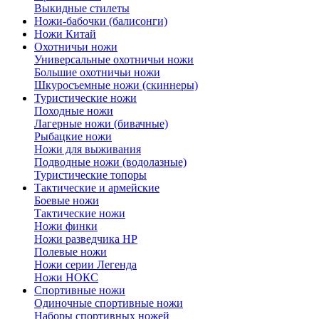
Выкидные стилеты
Ножи-бабочки (балисонги)
Ножи Китай
Охотничьи ножи
Универсальные охотничьи ножи
Большие охотничьи ножи
Шкуросъемные ножи (скиннеры)
Туристические ножи
Походные ножи
Лагерные ножи (бивачные)
Рыбацкие ножи
Ножи для выживания
Подводные ножи (водолазные)
Туристические топоры
Тактические и армейские
Боевые ножи
Тактические ножи
Ножи финки
Ножи разведчика НР
Полевые ножи
Ножи серии Легенда
Ножи НОКС
Спортивные ножи
Одиночные спортивные ножи
Наборы спортивных ножей