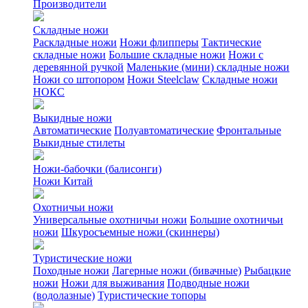
Производители
Складные ножи
Раскладные ножи
Ножи флипперы
Тактические
складные ножи
Большие складные ножи
Ножи с
деревянной ручкой
Маленькие (мини) складные ножи
Ножи со штопором
Ножи Steelclaw
Складные ножи
НОКС
Выкидные ножи
Автоматические
Полуавтоматические
Фронтальные
Выкидные стилеты
Ножи-бабочки (балисонги)
Ножи Китай
Охотничьи ножи
Универсальные охотничьи ножи
Большие охотничьи
ножи
Шкуросъемные ножи (скиннеры)
Туристические ножи
Походные ножи
Лагерные ножи (бивачные)
Рыбацкие
ножи
Ножи для выживания
Подводные ножи
(водолазные)
Туристические топоры