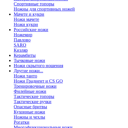
Спортивные топоры
Ножны для спортивных ножей
Мачете и кукри
Ножи мачете
Ножи кукри
Российские ножи
Ножемир
Павлово
SARO
Кизляр
Керамбиты
Тычковые ножи
Ножи скрытого ношения
Другие ножи...
Ножи танто
Ножи Градиент и CS GO
Тренировочные ножи
Филейные ножи
Тактические топоры
Тактические ручки
Опасные бритвы
Кухонные ножи
Ножны и чехлы
Рогатки
Многофункциональные ножи