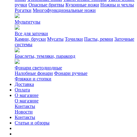
ручки
Опасные бритвы
Кухонные ножи
Ножны и чехлы
Рогатки
Многофункциональные ножи
Мультитулы
Все для заточки
Камни, бруски
Мусаты
Точилки
Пасты, ремни
Заточные
системы
Браслеты, темляки, паракорд
Фонари светодиодные
Налобные фонари
Фонари ручные
Фляжки и стопки
Доставка
Оплата
О магазине
О магазине
Контакты
Новости
Контакты
Статьи и обзоры