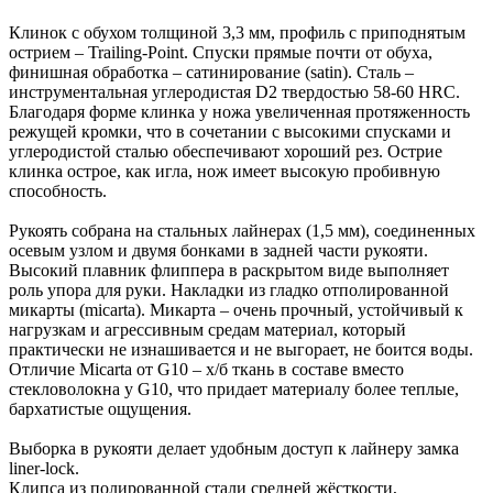
Клинок с обухом толщиной 3,3 мм, профиль с приподнятым
острием – Trailing-Point. Спуски прямые почти от обуха,
финишная обработка – сатинирование (satin). Сталь –
инструментальная углеродистая D2 твердостью 58-60 HRC.
Благодаря форме клинка у ножа увеличенная протяженность
режущей кромки, что в сочетании с высокими спусками и
углеродистой сталью обеспечивают хороший рез. Острие
клинка острое, как игла, нож имеет высокую пробивную
способность.
Рукоять собрана на стальных лайнерах (1,5 мм), соединенных
осевым узлом и двумя бонками в задней части рукояти.
Высокий плавник флиппера в раскрытом виде выполняет
роль упора для руки. Накладки из гладко отполированной
микарты (micarta). Микарта – очень прочный, устойчивый к
нагрузкам и агрессивным средам материал, который
практически не изнашивается и не выгорает, не боится воды.
Отличие Micarta от G10 – х/б ткань в составе вместо
стекловолокна у G10, что придает материалу более теплые,
бархатистые ощущения.
Выборка в рукояти делает удобным доступ к лайнеру замка
liner-lock.
Клипса из полированной стали средней жёсткости,