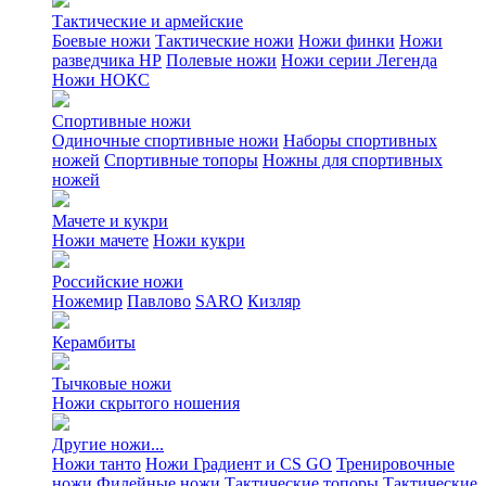
Тактические и армейские
Боевые ножи
Тактические ножи
Ножи финки
Ножи
разведчика НР
Полевые ножи
Ножи серии Легенда
Ножи НОКС
Спортивные ножи
Одиночные спортивные ножи
Наборы спортивных
ножей
Спортивные топоры
Ножны для спортивных
ножей
Мачете и кукри
Ножи мачете
Ножи кукри
Российские ножи
Ножемир
Павлово
SARO
Кизляр
Керамбиты
Тычковые ножи
Ножи скрытого ношения
Другие ножи...
Ножи танто
Ножи Градиент и CS GO
Тренировочные
ножи
Филейные ножи
Тактические топоры
Тактические