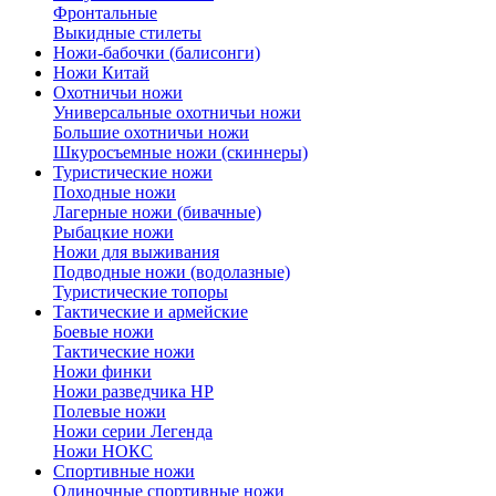
Фронтальные
Выкидные стилеты
Ножи-бабочки (балисонги)
Ножи Китай
Охотничьи ножи
Универсальные охотничьи ножи
Большие охотничьи ножи
Шкуросъемные ножи (скиннеры)
Туристические ножи
Походные ножи
Лагерные ножи (бивачные)
Рыбацкие ножи
Ножи для выживания
Подводные ножи (водолазные)
Туристические топоры
Тактические и армейские
Боевые ножи
Тактические ножи
Ножи финки
Ножи разведчика НР
Полевые ножи
Ножи серии Легенда
Ножи НОКС
Спортивные ножи
Одиночные спортивные ножи