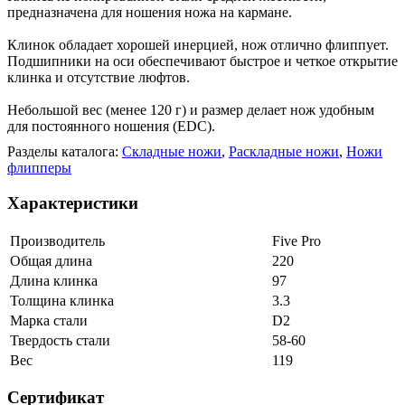
предназначена для ношения ножа на кармане.
Клинок обладает хорошей инерцией, нож отлично флиппует.
Подшипники на оси обеспечивают быстрое и четкое открытие
клинка и отсутствие люфтов.
Небольшой вес (менее 120 г) и размер делает нож удобным
для постоянного ношения (EDC).
Разделы каталога:
Складные ножи
,
Раскладные ножи
,
Ножи
флипперы
Характеристики
Производитель
Five Pro
Общая длина
220
Длина клинка
97
Толщина клинка
3.3
Марка стали
D2
Твердость стали
58-60
Вес
119
Сертификат