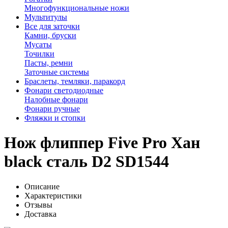
Многофункциональные ножи
Мультитулы
Все для заточки
Камни, бруски
Мусаты
Точилки
Пасты, ремни
Заточные системы
Браслеты, темляки, паракорд
Фонари светодиодные
Налобные фонари
Фонари ручные
Фляжки и стопки
Нож флиппер Five Pro Хан
black сталь D2 SD1544
Описание
Характеристики
Отзывы
Доставка