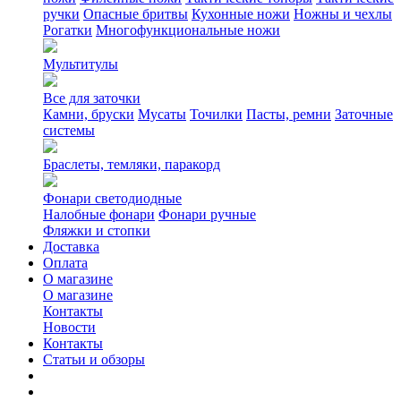
ручки
Опасные бритвы
Кухонные ножи
Ножны и чехлы
Рогатки
Многофункциональные ножи
Мультитулы
Все для заточки
Камни, бруски
Мусаты
Точилки
Пасты, ремни
Заточные
системы
Браслеты, темляки, паракорд
Фонари светодиодные
Налобные фонари
Фонари ручные
Фляжки и стопки
Доставка
Оплата
О магазине
О магазине
Контакты
Новости
Контакты
Статьи и обзоры