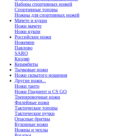
Наборы спортивных ножей
Спортивные топоры
Ножны для спортивных ножей
Мачете и кукри
Ножи мачете
Ножи кукри
Российские ножи
Ножемир
Павлово
SARO
Кизляр
Керамбиты
Тычковые ножи
Ножи скрытого ношения
Другие ножи...
Ножи танто
Ножи Градиент и CS GO
Тренировочные ножи
Филейные ножи
Тактические топоры
Тактические ручки
Опасные бритвы
Кухонные ножи
Ножны и чехлы
Рогатки