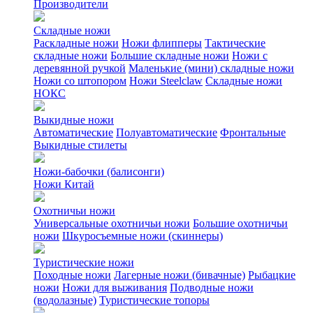
Производители
Складные ножи
Раскладные ножи
Ножи флипперы
Тактические
складные ножи
Большие складные ножи
Ножи с
деревянной ручкой
Маленькие (мини) складные ножи
Ножи со штопором
Ножи Steelclaw
Складные ножи
НОКС
Выкидные ножи
Автоматические
Полуавтоматические
Фронтальные
Выкидные стилеты
Ножи-бабочки (балисонги)
Ножи Китай
Охотничьи ножи
Универсальные охотничьи ножи
Большие охотничьи
ножи
Шкуросъемные ножи (скиннеры)
Туристические ножи
Походные ножи
Лагерные ножи (бивачные)
Рыбацкие
ножи
Ножи для выживания
Подводные ножи
(водолазные)
Туристические топоры