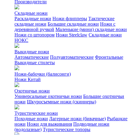
Производители
Складные ножи
Раскладные ножи
Ножи флипперы
Тактические
складные ножи
Большие складные ножи
Ножи с
деревянной ручкой
Маленькие (мини) складные ножи
Ножи со штопором
Ножи Steelclaw
Складные ножи
НОКС
Выкидные ножи
Автоматические
Полуавтоматические
Фронтальные
Выкидные стилеты
Ножи-бабочки (балисонги)
Ножи Китай
Охотничьи ножи
Универсальные охотничьи ножи
Большие охотничьи
ножи
Шкуросъемные ножи (скиннеры)
Туристические ножи
Походные ножи
Лагерные ножи (бивачные)
Рыбацкие
ножи
Ножи для выживания
Подводные ножи
(водолазные)
Туристические топоры