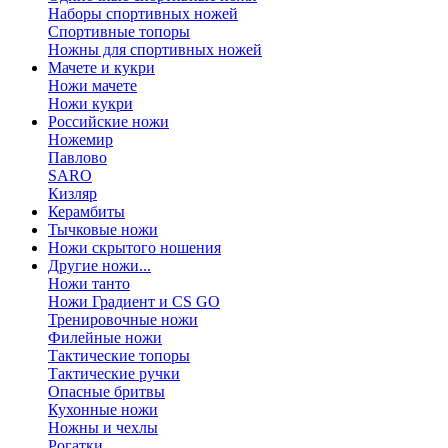
Наборы спортивных ножей
Спортивные топоры
Ножны для спортивных ножей
Мачете и кукри
Ножи мачете
Ножи кукри
Российские ножи
Ножемир
Павлово
SARO
Кизляр
Керамбиты
Тычковые ножи
Ножи скрытого ношения
Другие ножи...
Ножи танто
Ножи Градиент и CS GO
Тренировочные ножи
Филейные ножи
Тактические топоры
Тактические ручки
Опасные бритвы
Кухонные ножи
Ножны и чехлы
Рогатки