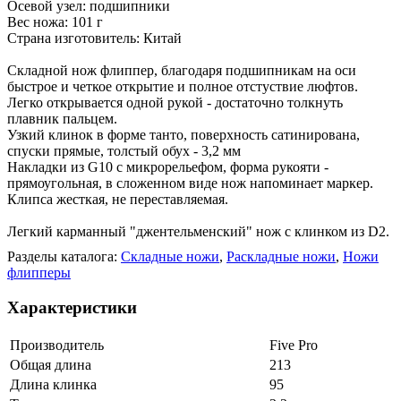
Осевой узел: подшипники
Вес ножа: 101 г
Страна изготовитель: Китай
Складной нож флиппер, благодаря подшипникам на оси
быстрое и четкое открытие и полное отстуствие люфтов.
Легко открывается одной рукой - достаточно толкнуть
плавник пальцем.
Узкий клинок в форме танто, поверхность сатинирована,
спуски прямые, толстый обух - 3,2 мм
Накладки из G10 с микрорельефом, форма рукояти -
прямоугольная, в сложенном виде нож напоминает маркер.
Клипса жесткая, не переставляемая.
Легкий карманный "джентельменский" нож с клинком из D2.
Разделы каталога:
Складные ножи
,
Раскладные ножи
,
Ножи
флипперы
Характеристики
Производитель
Five Pro
Общая длина
213
Длина клинка
95