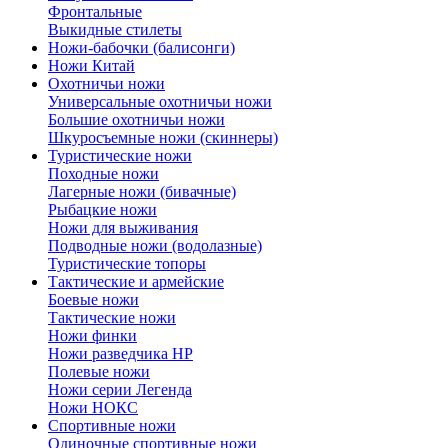
Фронтальные
Выкидные стилеты
Ножи-бабочки (балисонги)
Ножи Китай
Охотничьи ножи
Универсальные охотничьи ножи
Большие охотничьи ножи
Шкуросъемные ножи (скиннеры)
Туристические ножи
Походные ножи
Лагерные ножи (бивачные)
Рыбацкие ножи
Ножи для выживания
Подводные ножи (водолазные)
Туристические топоры
Тактические и армейские
Боевые ножи
Тактические ножи
Ножи финки
Ножи разведчика НР
Полевые ножи
Ножи серии Легенда
Ножи НОКС
Спортивные ножи
Одиночные спортивные ножи