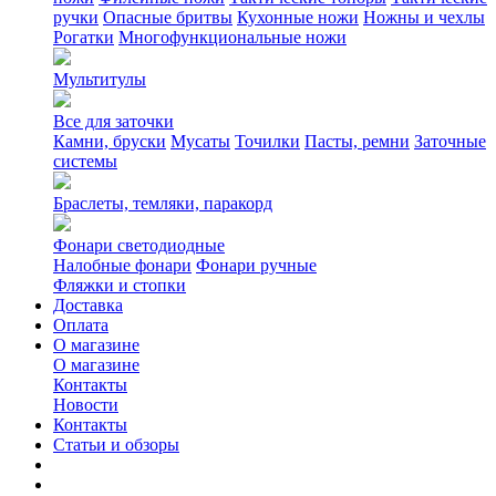
ручки
Опасные бритвы
Кухонные ножи
Ножны и чехлы
Рогатки
Многофункциональные ножи
Мультитулы
Все для заточки
Камни, бруски
Мусаты
Точилки
Пасты, ремни
Заточные
системы
Браслеты, темляки, паракорд
Фонари светодиодные
Налобные фонари
Фонари ручные
Фляжки и стопки
Доставка
Оплата
О магазине
О магазине
Контакты
Новости
Контакты
Статьи и обзоры