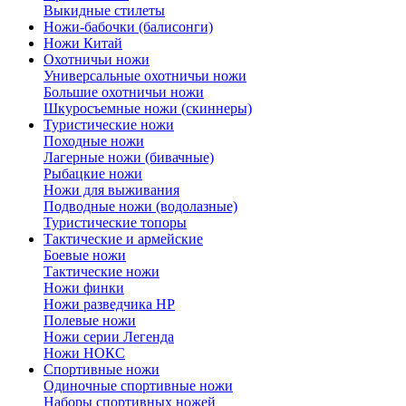
Выкидные стилеты
Ножи-бабочки (балисонги)
Ножи Китай
Охотничьи ножи
Универсальные охотничьи ножи
Большие охотничьи ножи
Шкуросъемные ножи (скиннеры)
Туристические ножи
Походные ножи
Лагерные ножи (бивачные)
Рыбацкие ножи
Ножи для выживания
Подводные ножи (водолазные)
Туристические топоры
Тактические и армейские
Боевые ножи
Тактические ножи
Ножи финки
Ножи разведчика НР
Полевые ножи
Ножи серии Легенда
Ножи НОКС
Спортивные ножи
Одиночные спортивные ножи
Наборы спортивных ножей