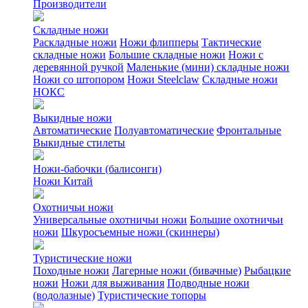
Производители
Складные ножи
Раскладные ножи
Ножи флипперы
Тактические
складные ножи
Большие складные ножи
Ножи с
деревянной ручкой
Маленькие (мини) складные ножи
Ножи со штопором
Ножи Steelclaw
Складные ножи
НОКС
Выкидные ножи
Автоматические
Полуавтоматические
Фронтальные
Выкидные стилеты
Ножи-бабочки (балисонги)
Ножи Китай
Охотничьи ножи
Универсальные охотничьи ножи
Большие охотничьи
ножи
Шкуросъемные ножи (скиннеры)
Туристические ножи
Походные ножи
Лагерные ножи (бивачные)
Рыбацкие
ножи
Ножи для выживания
Подводные ножи
(водолазные)
Туристические топоры