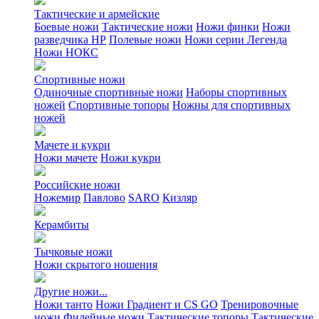
Тактические и армейские
Боевые ножи
Тактические ножи
Ножи финки
Ножи
разведчика НР
Полевые ножи
Ножи серии Легенда
Ножи НОКС
Спортивные ножи
Одиночные спортивные ножи
Наборы спортивных
ножей
Спортивные топоры
Ножны для спортивных
ножей
Мачете и кукри
Ножи мачете
Ножи кукри
Российские ножи
Ножемир
Павлово
SARO
Кизляр
Керамбиты
Тычковые ножи
Ножи скрытого ношения
Другие ножи...
Ножи танто
Ножи Градиент и CS GO
Тренировочные
ножи
Филейные ножи
Тактические топоры
Тактические