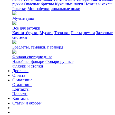
ручки
Опасные бритвы
Кухонные ножи
Ножны и чехлы
Рогатки
Многофункциональные ножи
Мультитулы
Все для заточки
Камни, бруски
Мусаты
Точилки
Пасты, ремни
Заточные
системы
Браслеты, темляки, паракорд
Фонари светодиодные
Налобные фонари
Фонари ручные
Фляжки и стопки
Доставка
Оплата
О магазине
О магазине
Контакты
Новости
Контакты
Статьи и обзоры