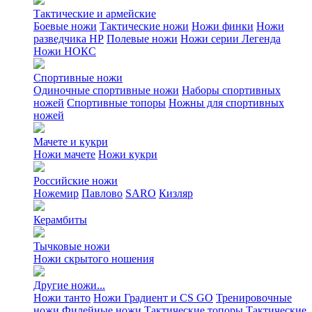
Тактические и армейские
Боевые ножи
Тактические ножи
Ножи финки
Ножи
разведчика НР
Полевые ножи
Ножи серии Легенда
Ножи НОКС
Спортивные ножи
Одиночные спортивные ножи
Наборы спортивных
ножей
Спортивные топоры
Ножны для спортивных
ножей
Мачете и кукри
Ножи мачете
Ножи кукри
Российские ножи
Ножемир
Павлово
SARO
Кизляр
Керамбиты
Тычковые ножи
Ножи скрытого ношения
Другие ножи...
Ножи танто
Ножи Градиент и CS GO
Тренировочные
ножи
Филейные ножи
Тактические топоры
Тактические