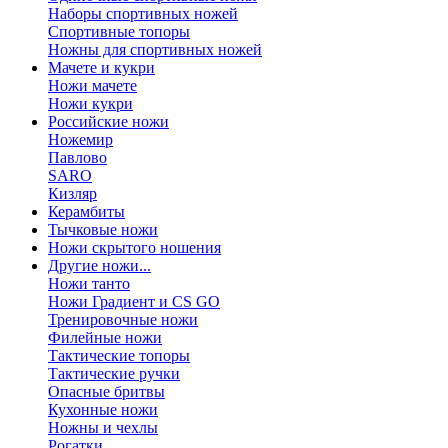
Наборы спортивных ножей
Спортивные топоры
Ножны для спортивных ножей
Мачете и кукри
Ножи мачете
Ножи кукри
Российские ножи
Ножемир
Павлово
SARO
Кизляр
Керамбиты
Тычковые ножи
Ножи скрытого ношения
Другие ножи...
Ножи танто
Ножи Градиент и CS GO
Тренировочные ножи
Филейные ножи
Тактические топоры
Тактические ручки
Опасные бритвы
Кухонные ножи
Ножны и чехлы
Рогатки