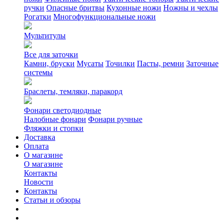
ручки
Опасные бритвы
Кухонные ножи
Ножны и чехлы
Рогатки
Многофункциональные ножи
Мультитулы
Все для заточки
Камни, бруски
Мусаты
Точилки
Пасты, ремни
Заточные
системы
Браслеты, темляки, паракорд
Фонари светодиодные
Налобные фонари
Фонари ручные
Фляжки и стопки
Доставка
Оплата
О магазине
О магазине
Контакты
Новости
Контакты
Статьи и обзоры