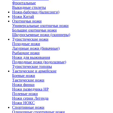
Фронтальные
Выкидные стилеты
Ножи-бабочки (балисонги)
Ножи Китай
Охотничьи ножи
Универсальные охотничьи ножи
Большие охотничьи ножи
Шкуросъемные ножи (скиннеры)
Туристические ножи
Походные ножи
Лагерные ножи (бивачные)
Рыбацкие ножи
Ножи для выживания
Подводные ножи (водолазные)
Туристические топоры
Тактические и армейские
Боевые ножи
Тактические ножи
Ножи финки
Ножи разведчика НР
Полевые ножи
Ножи серии Легенда
Ножи НОКС
Спортивные ножи
Одиночные спортивные ножи