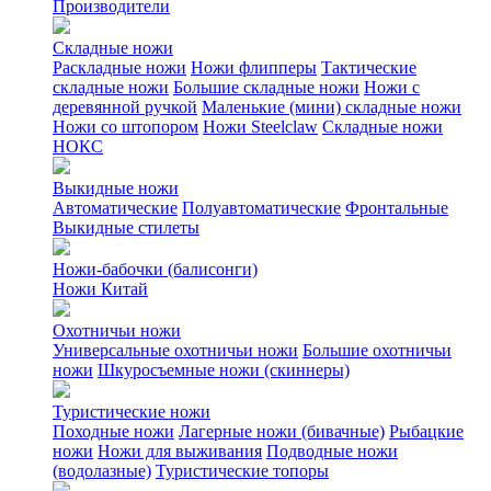
Производители
Складные ножи
Раскладные ножи
Ножи флипперы
Тактические
складные ножи
Большие складные ножи
Ножи с
деревянной ручкой
Маленькие (мини) складные ножи
Ножи со штопором
Ножи Steelclaw
Складные ножи
НОКС
Выкидные ножи
Автоматические
Полуавтоматические
Фронтальные
Выкидные стилеты
Ножи-бабочки (балисонги)
Ножи Китай
Охотничьи ножи
Универсальные охотничьи ножи
Большие охотничьи
ножи
Шкуросъемные ножи (скиннеры)
Туристические ножи
Походные ножи
Лагерные ножи (бивачные)
Рыбацкие
ножи
Ножи для выживания
Подводные ножи
(водолазные)
Туристические топоры