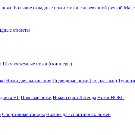
е ножи
Большие складные ножи
Ножи с деревянной ручкой
Мале
дные стилеты
и
Шкуросъемные ножи (скиннеры)
жи
Ножи для выживания
Подводные ножи (водолазные)
Туристи
едчика НР
Полевые ножи
Ножи серии Легенда
Ножи НОКС
й
Спортивные топоры
Ножны для спортивных ножей