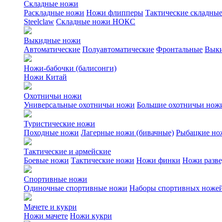
Складные ножи
Раскладные ножи
Ножи флипперы
Тактические складны
Steelclaw
Складные ножи НОКС
Выкидные ножи
Автоматические
Полуавтоматические
Фронтальные
Выки
Ножи-бабочки (балисонги)
Ножи Китай
Охотничьи ножи
Универсальные охотничьи ножи
Большие охотничьи нож
Туристические ножи
Походные ножи
Лагерные ножи (бивачные)
Рыбацкие но
Тактические и армейские
Боевые ножи
Тактические ножи
Ножи финки
Ножи разв
Спортивные ножи
Одиночные спортивные ножи
Наборы спортивных ноже
Мачете и кукри
Ножи мачете
Ножи кукри