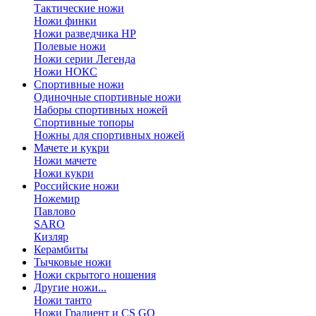
Тактические ножи
Ножи финки
Ножи разведчика НР
Полевые ножи
Ножи серии Легенда
Ножи НОКС
Спортивные ножи
Одиночные спортивные ножи
Наборы спортивных ножей
Спортивные топоры
Ножны для спортивных ножей
Мачете и кукри
Ножи мачете
Ножи кукри
Российские ножи
Ножемир
Павлово
SARO
Кизляр
Керамбиты
Тычковые ножи
Ножи скрытого ношения
Другие ножи...
Ножи танто
Ножи Градиент и CS GO