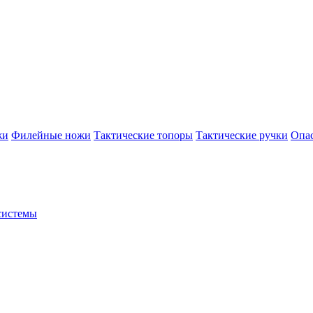
жи
Филейные ножи
Тактические топоры
Тактические ручки
Опа
системы