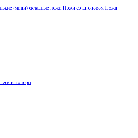
нькие (мини) складные ножи
Ножи со штопором
Ножи
ческие топоры