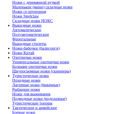
Ножи с деревянной ручкой
Маленькие (мини) складные ножи
Ножи со штопором
Ножи Steelclaw
Складные ножи НОКС
Выкидные ножи
Автоматические
Полуавтоматические
Фронтальные
Выкидные стилеты
Ножи-бабочки (балисонги)
Ножи Китай
Охотничьи ножи
Универсальные охотничьи ножи
Большие охотничьи ножи
Шкуросъемные ножи (скиннеры)
Туристические ножи
Походные ножи
Лагерные ножи (бивачные)
Рыбацкие ножи
Ножи для выживания
Подводные ножи (водолазные)
Туристические топоры
Тактические и армейские
Боевые ножи