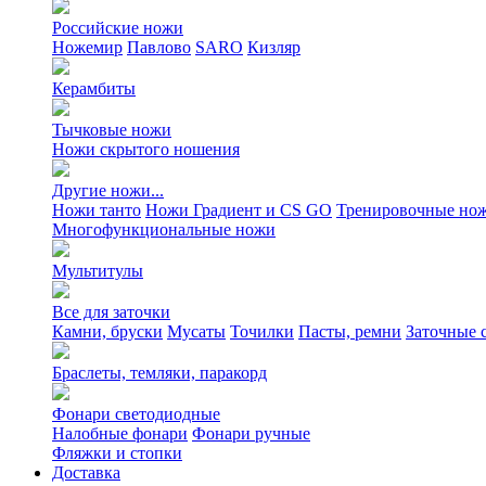
Российские ножи
Ножемир
Павлово
SARO
Кизляр
Керамбиты
Тычковые ножи
Ножи скрытого ношения
Другие ножи...
Ножи танто
Ножи Градиент и CS GO
Тренировочные но
Многофункциональные ножи
Мультитулы
Все для заточки
Камни, бруски
Мусаты
Точилки
Пасты, ремни
Заточные 
Браслеты, темляки, паракорд
Фонари светодиодные
Налобные фонари
Фонари ручные
Фляжки и стопки
Доставка