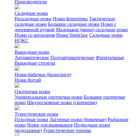
Производители
Складные ножи
Раскладные ножи
Ножи флипперы
Тактические
складные ножи
Большие складные ножи
Ножи с
деревянной ручкой
Маленькие (мини) складные ножи
Ножи со штопором
Ножи Steelclaw
Складные ножи
НОКС
Выкидные ножи
Автоматические
Полуавтоматические
Фронтальные
Выкидные стилеты
Ножи-бабочки (балисонги)
Ножи Китай
Охотничьи ножи
Универсальные охотничьи ножи
Большие охотничьи
ножи
Шкуросъемные ножи (скиннеры)
Туристические ножи
Походные ножи
Лагерные ножи (бивачные)
Рыбацкие
ножи
Ножи для выживания
Подводные ножи
(водолазные)
Туристические топоры