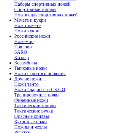
Наборы спортивных ножей
Спортивные топоры
Ножны для спортивных ножей
Мачете и кукри
Ножи мачете
Ножи кукри
Российские ножи
Ножемир
Павлово
SARO
Кизляр
Керамбиты
Тычковые ножи
Ножи скрытого ношения
Другие ножи...
Ножи танто
Ножи Градиент и CS GO
Тренировочные ножи
Филейные ножи
Тактические топоры
Тактические ручки
Опасные бритвы
Кухонные ножи
Ножны и чехлы
Рогатки