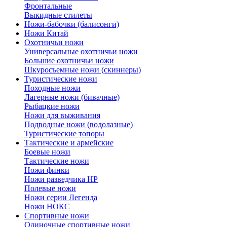
Фронтальные
Выкидные стилеты
Ножи-бабочки (балисонги)
Ножи Китай
Охотничьи ножи
Универсальные охотничьи ножи
Большие охотничьи ножи
Шкуросъемные ножи (скиннеры)
Туристические ножи
Походные ножи
Лагерные ножи (бивачные)
Рыбацкие ножи
Ножи для выживания
Подводные ножи (водолазные)
Туристические топоры
Тактические и армейские
Боевые ножи
Тактические ножи
Ножи финки
Ножи разведчика НР
Полевые ножи
Ножи серии Легенда
Ножи НОКС
Спортивные ножи
Одиночные спортивные ножи