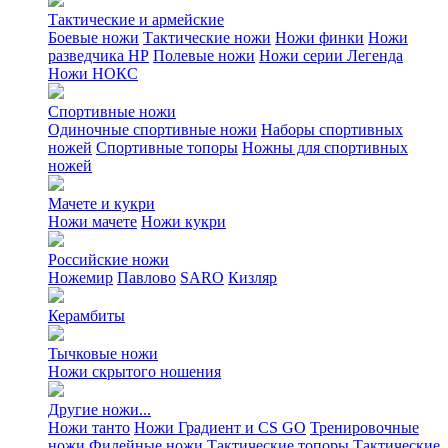
Тактические и армейские
Боевые ножи
Тактические ножи
Ножи финки
Ножи
разведчика НР
Полевые ножи
Ножи серии Легенда
Ножи НОКС
Спортивные ножи
Одиночные спортивные ножи
Наборы спортивных
ножей
Спортивные топоры
Ножны для спортивных
ножей
Мачете и кукри
Ножи мачете
Ножи кукри
Российские ножи
Ножемир
Павлово
SARO
Кизляр
Керамбиты
Тычковые ножи
Ножи скрытого ношения
Другие ножи...
Ножи танто
Ножи Градиент и CS GO
Тренировочные
ножи
Филейные ножи
Тактические топоры
Тактические