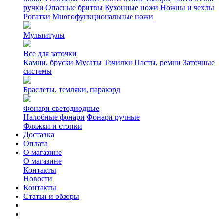
ручки
Опасные бритвы
Кухонные ножи
Ножны и чехлы
Рогатки
Многофункциональные ножи
Мультитулы
Все для заточки
Камни, бруски
Мусаты
Точилки
Пасты, ремни
Заточные
системы
Браслеты, темляки, паракорд
Фонари светодиодные
Налобные фонари
Фонари ручные
Фляжки и стопки
Доставка
Оплата
О магазине
О магазине
Контакты
Новости
Контакты
Статьи и обзоры