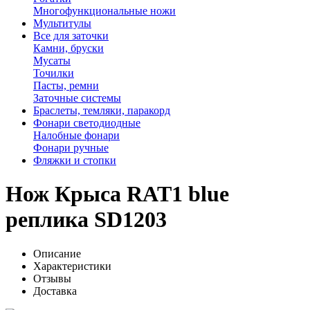
Многофункциональные ножи
Мультитулы
Все для заточки
Камни, бруски
Мусаты
Точилки
Пасты, ремни
Заточные системы
Браслеты, темляки, паракорд
Фонари светодиодные
Налобные фонари
Фонари ручные
Фляжки и стопки
Нож Крыса RAT1 blue
реплика SD1203
Описание
Характеристики
Отзывы
Доставка