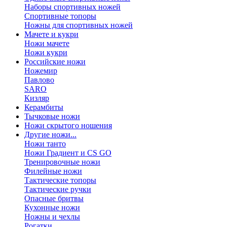
Наборы спортивных ножей
Спортивные топоры
Ножны для спортивных ножей
Мачете и кукри
Ножи мачете
Ножи кукри
Российские ножи
Ножемир
Павлово
SARO
Кизляр
Керамбиты
Тычковые ножи
Ножи скрытого ношения
Другие ножи...
Ножи танто
Ножи Градиент и CS GO
Тренировочные ножи
Филейные ножи
Тактические топоры
Тактические ручки
Опасные бритвы
Кухонные ножи
Ножны и чехлы
Рогатки