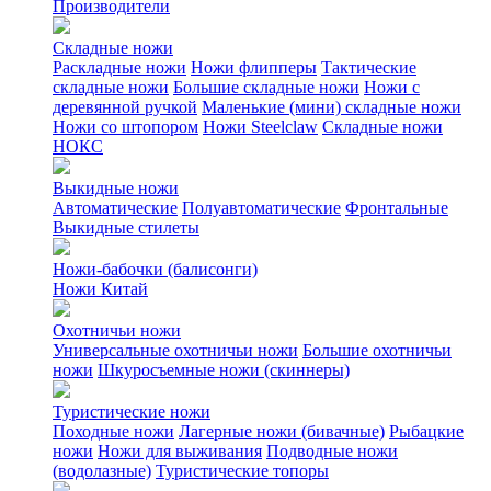
Производители
Складные ножи
Раскладные ножи
Ножи флипперы
Тактические
складные ножи
Большие складные ножи
Ножи с
деревянной ручкой
Маленькие (мини) складные ножи
Ножи со штопором
Ножи Steelclaw
Складные ножи
НОКС
Выкидные ножи
Автоматические
Полуавтоматические
Фронтальные
Выкидные стилеты
Ножи-бабочки (балисонги)
Ножи Китай
Охотничьи ножи
Универсальные охотничьи ножи
Большие охотничьи
ножи
Шкуросъемные ножи (скиннеры)
Туристические ножи
Походные ножи
Лагерные ножи (бивачные)
Рыбацкие
ножи
Ножи для выживания
Подводные ножи
(водолазные)
Туристические топоры