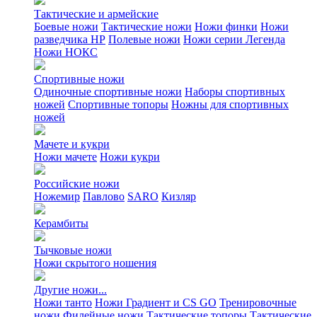
Тактические и армейские
Боевые ножи
Тактические ножи
Ножи финки
Ножи
разведчика НР
Полевые ножи
Ножи серии Легенда
Ножи НОКС
Спортивные ножи
Одиночные спортивные ножи
Наборы спортивных
ножей
Спортивные топоры
Ножны для спортивных
ножей
Мачете и кукри
Ножи мачете
Ножи кукри
Российские ножи
Ножемир
Павлово
SARO
Кизляр
Керамбиты
Тычковые ножи
Ножи скрытого ношения
Другие ножи...
Ножи танто
Ножи Градиент и CS GO
Тренировочные
ножи
Филейные ножи
Тактические топоры
Тактические