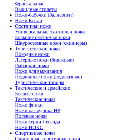
Фронтальные
Выкидные стилеты
Ножи-бабочки (балисонги)
Ножи Китай
Охотничьи ножи
Универсальные охотничьи ножи
Большие охотничьи ножи
Шкуросъемные ножи (скиннеры)
Туристические ножи
Походные ножи
Лагерные ножи (бивачные)
Рыбацкие ножи
Ножи для выживания
Подводные ножи (водолазные)
Туристические топоры
Тактические и армейские
Боевые ножи
Тактические ножи
Ножи финки
Ножи разведчика НР
Полевые ножи
Ножи серии Легенда
Ножи НОКС
Спортивные ножи
Одиночные спортивные ножи