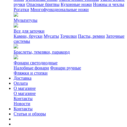
ручки
Опасные бритвы
Кухонные ножи
Ножны и чехлы
Рогатки
Многофункциональные ножи
Мультитулы
Все для заточки
Камни, бруски
Мусаты
Точилки
Пасты, ремни
Заточные
системы
Браслеты, темляки, паракорд
Фонари светодиодные
Налобные фонари
Фонари ручные
Фляжки и стопки
Доставка
Оплата
О магазине
О магазине
Контакты
Новости
Контакты
Статьи и обзоры