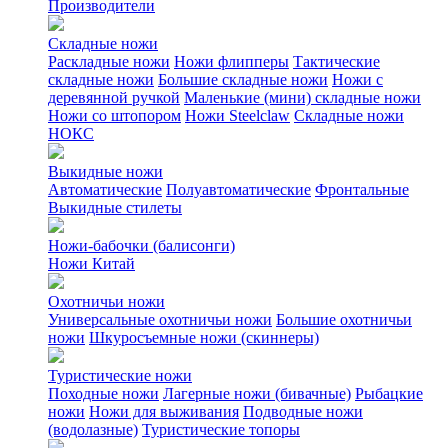
Производители
Складные ножи
Раскладные ножи
Ножи флипперы
Тактические
складные ножи
Большие складные ножи
Ножи с
деревянной ручкой
Маленькие (мини) складные ножи
Ножи со штопором
Ножи Steelclaw
Складные ножи
НОКС
Выкидные ножи
Автоматические
Полуавтоматические
Фронтальные
Выкидные стилеты
Ножи-бабочки (балисонги)
Ножи Китай
Охотничьи ножи
Универсальные охотничьи ножи
Большие охотничьи
ножи
Шкуросъемные ножи (скиннеры)
Туристические ножи
Походные ножи
Лагерные ножи (бивачные)
Рыбацкие
ножи
Ножи для выживания
Подводные ножи
(водолазные)
Туристические топоры