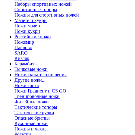
Наборы спортивных ножей
Спортивные топоры
Ножны для спортивных ножей
Мачете и кукри
Ножи мачете
Ножи кукри
Российские ножи
Ножемир
Павлово
SARO
Кизляр
Керамбиты
Тычковые ножи
Ножи скрытого ношения
Другие ножи...
Ножи танто
Ножи Градиент и CS GO
Тренировочные ножи
Филейные ножи
Тактические топоры
Тактические ручки
Опасные бритвы
Кухонные ножи
Ножны и чехлы
Рогатки