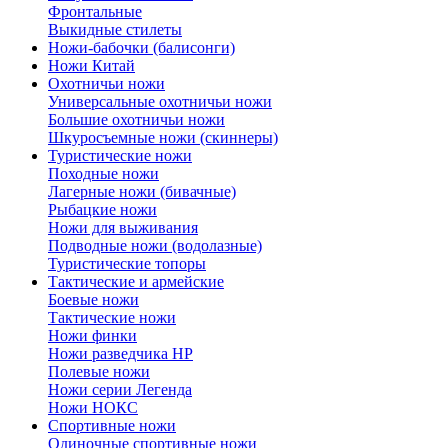
Фронтальные
Выкидные стилеты
Ножи-бабочки (балисонги)
Ножи Китай
Охотничьи ножи
Универсальные охотничьи ножи
Большие охотничьи ножи
Шкуросъемные ножи (скиннеры)
Туристические ножи
Походные ножи
Лагерные ножи (бивачные)
Рыбацкие ножи
Ножи для выживания
Подводные ножи (водолазные)
Туристические топоры
Тактические и армейские
Боевые ножи
Тактические ножи
Ножи финки
Ножи разведчика НР
Полевые ножи
Ножи серии Легенда
Ножи НОКС
Спортивные ножи
Одиночные спортивные ножи