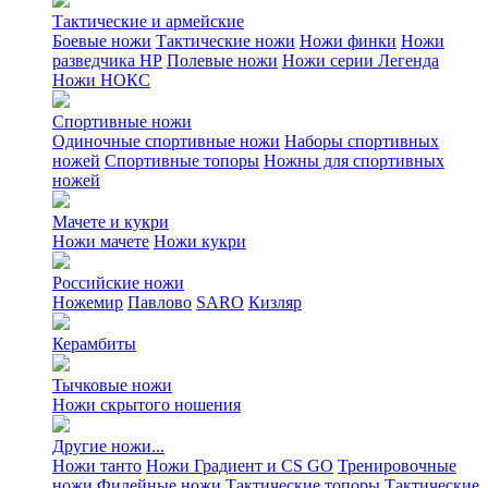
Тактические и армейские
Боевые ножи
Тактические ножи
Ножи финки
Ножи
разведчика НР
Полевые ножи
Ножи серии Легенда
Ножи НОКС
Спортивные ножи
Одиночные спортивные ножи
Наборы спортивных
ножей
Спортивные топоры
Ножны для спортивных
ножей
Мачете и кукри
Ножи мачете
Ножи кукри
Российские ножи
Ножемир
Павлово
SARO
Кизляр
Керамбиты
Тычковые ножи
Ножи скрытого ношения
Другие ножи...
Ножи танто
Ножи Градиент и CS GO
Тренировочные
ножи
Филейные ножи
Тактические топоры
Тактические