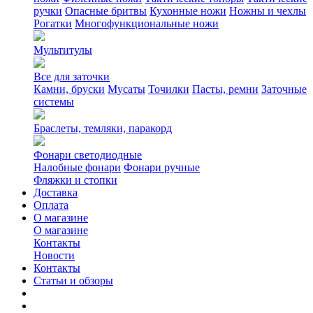
ручки
Опасные бритвы
Кухонные ножи
Ножны и чехлы
Рогатки
Многофункциональные ножи
Мультитулы
Все для заточки
Камни, бруски
Мусаты
Точилки
Пасты, ремни
Заточные
системы
Браслеты, темляки, паракорд
Фонари светодиодные
Налобные фонари
Фонари ручные
Фляжки и стопки
Доставка
Оплата
О магазине
О магазине
Контакты
Новости
Контакты
Статьи и обзоры