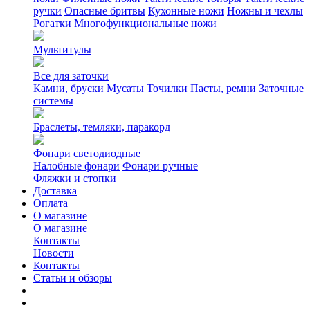
ручки
Опасные бритвы
Кухонные ножи
Ножны и чехлы
Рогатки
Многофункциональные ножи
Мультитулы
Все для заточки
Камни, бруски
Мусаты
Точилки
Пасты, ремни
Заточные
системы
Браслеты, темляки, паракорд
Фонари светодиодные
Налобные фонари
Фонари ручные
Фляжки и стопки
Доставка
Оплата
О магазине
О магазине
Контакты
Новости
Контакты
Статьи и обзоры