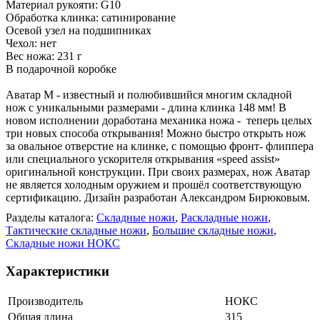
Материал рукояти: G10
Обработка клинка: сатинирование
Осевой узел на подшипниках
Чехол: нет
Вес ножа: 231 г
В подарочной коробке
Аватар М - известный и полюбившийся многим складной
нож с уникальными размерами - длина клинка 148 мм! В
новом исполнении доработана механика ножа - теперь целых
три новых способа открывания! Можно быстро открыть нож
за овальное отверстие на клинке, с помощью фронт- флиппера
или специального ускорителя открывания «speed assist»
оригинальной конструкции. При своих размерах, нож Аватар
не является холодным оружием и прошёл соответствующую
сертификацию. Дизайн разработан Александром Бирюковым.
Разделы каталога:
Складные ножи
,
Раскладные ножи
,
Тактические складные ножи
,
Большие складные ножи
,
Складные ножи НОКС
Характеристики
Производитель
НОКС
Общая длина
315