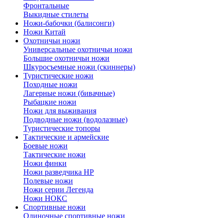
Фронтальные
Выкидные стилеты
Ножи-бабочки (балисонги)
Ножи Китай
Охотничьи ножи
Универсальные охотничьи ножи
Большие охотничьи ножи
Шкуросъемные ножи (скиннеры)
Туристические ножи
Походные ножи
Лагерные ножи (бивачные)
Рыбацкие ножи
Ножи для выживания
Подводные ножи (водолазные)
Туристические топоры
Тактические и армейские
Боевые ножи
Тактические ножи
Ножи финки
Ножи разведчика НР
Полевые ножи
Ножи серии Легенда
Ножи НОКС
Спортивные ножи
Одиночные спортивные ножи