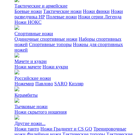
Тактические и армейские
Боевые ножи
Тактические ножи
Ножи финки
Ножи
разведчика НР
Полевые ножи
Ножи серии Легенда
Ножи НОКС
Спортивные ножи
Одиночные спортивные ножи
Наборы спортивных
ножей
Спортивные топоры
Ножны для спортивных
ножей
Мачете и кукри
Ножи мачете
Ножи кукри
Российские ножи
Ножемир
Павлово
SARO
Кизляр
Керамбиты
Тычковые ножи
Ножи скрытого ношения
Другие ножи...
Ножи танто
Ножи Градиент и CS GO
Тренировочные
ножи
Филейные ножи
Тактические топоры
Тактические