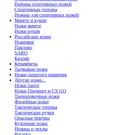
Наборы спортивных ножей
Спортивные топоры
Ножны для спортивных ножей
Мачете и кукри
Ножи мачете
Ножи кукри
Российские ножи
Ножемир
Павлово
SARO
Кизляр
Керамбиты
Тычковые ножи
Ножи скрытого ношения
Другие ножи...
Ножи танто
Ножи Градиент и CS GO
Тренировочные ножи
Филейные ножи
Тактические топоры
Тактические ручки
Опасные бритвы
Кухонные ножи
Ножны и чехлы
Рогатки