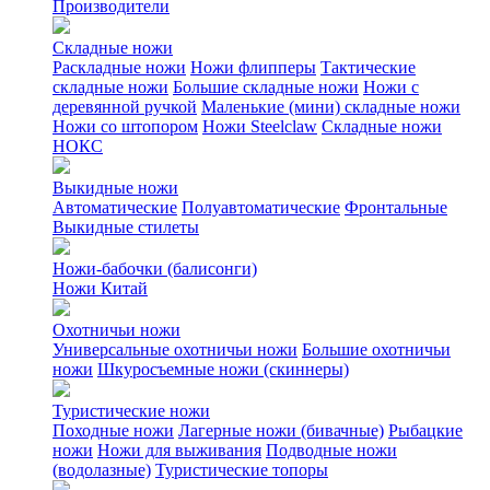
Производители
Складные ножи
Раскладные ножи
Ножи флипперы
Тактические
складные ножи
Большие складные ножи
Ножи с
деревянной ручкой
Маленькие (мини) складные ножи
Ножи со штопором
Ножи Steelclaw
Складные ножи
НОКС
Выкидные ножи
Автоматические
Полуавтоматические
Фронтальные
Выкидные стилеты
Ножи-бабочки (балисонги)
Ножи Китай
Охотничьи ножи
Универсальные охотничьи ножи
Большие охотничьи
ножи
Шкуросъемные ножи (скиннеры)
Туристические ножи
Походные ножи
Лагерные ножи (бивачные)
Рыбацкие
ножи
Ножи для выживания
Подводные ножи
(водолазные)
Туристические топоры