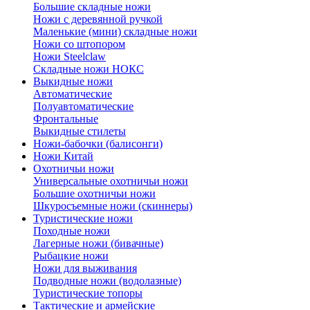
Большие складные ножи
Ножи с деревянной ручкой
Маленькие (мини) складные ножи
Ножи со штопором
Ножи Steelclaw
Складные ножи НОКС
Выкидные ножи
Автоматические
Полуавтоматические
Фронтальные
Выкидные стилеты
Ножи-бабочки (балисонги)
Ножи Китай
Охотничьи ножи
Универсальные охотничьи ножи
Большие охотничьи ножи
Шкуросъемные ножи (скиннеры)
Туристические ножи
Походные ножи
Лагерные ножи (бивачные)
Рыбацкие ножи
Ножи для выживания
Подводные ножи (водолазные)
Туристические топоры
Тактические и армейские