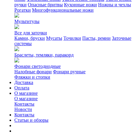
ручки
Опасные бритвы
Кухонные ножи
Ножны и чехлы
Рогатки
Многофункциональные ножи
Мультитулы
Все для заточки
Камни, бруски
Мусаты
Точилки
Пасты, ремни
Заточные
системы
Браслеты, темляки, паракорд
Фонари светодиодные
Налобные фонари
Фонари ручные
Фляжки и стопки
Доставка
Оплата
О магазине
О магазине
Контакты
Новости
Контакты
Статьи и обзоры