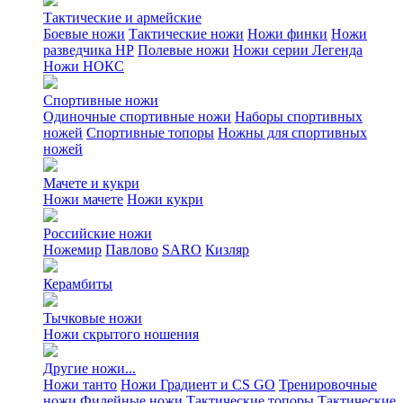
Тактические и армейские
Боевые ножи
Тактические ножи
Ножи финки
Ножи
разведчика НР
Полевые ножи
Ножи серии Легенда
Ножи НОКС
Спортивные ножи
Одиночные спортивные ножи
Наборы спортивных
ножей
Спортивные топоры
Ножны для спортивных
ножей
Мачете и кукри
Ножи мачете
Ножи кукри
Российские ножи
Ножемир
Павлово
SARO
Кизляр
Керамбиты
Тычковые ножи
Ножи скрытого ношения
Другие ножи...
Ножи танто
Ножи Градиент и CS GO
Тренировочные
ножи
Филейные ножи
Тактические топоры
Тактические