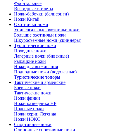
Фронтальные
Выкидные стилеты
Ножи-бабочки (балисонги)
Ножи Китай
Охотничьи ножи
Универсальные охотничьи ножи
Большие охотничьи ножи
Шкуросъемные ножи (скиннеры)
Туристические ножи
Походные ножи
Лагерные ножи (бивачные)
Рыбацкие ножи
Ножи для выживания
Подводные ножи (водолазные)
Туристические топоры
Тактические и армейские
Боевые ножи
Тактические ножи
Ножи финки
Ножи разведчика НР
Полевые ножи
Ножи серии Легенда
Ножи НОКС
Спортивные ножи
Одиночные спортивные ножи