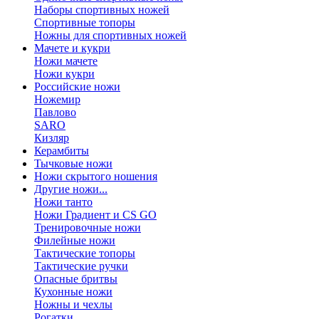
Наборы спортивных ножей
Спортивные топоры
Ножны для спортивных ножей
Мачете и кукри
Ножи мачете
Ножи кукри
Российские ножи
Ножемир
Павлово
SARO
Кизляр
Керамбиты
Тычковые ножи
Ножи скрытого ношения
Другие ножи...
Ножи танто
Ножи Градиент и CS GO
Тренировочные ножи
Филейные ножи
Тактические топоры
Тактические ручки
Опасные бритвы
Кухонные ножи
Ножны и чехлы
Рогатки