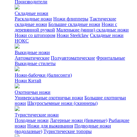
Производители
Складные ножи
Раскладные ножи
Ножи флипперы
Тактические
складные ножи
Большие складные ножи
Ножи с
деревянной ручкой
Маленькие (мини) складные ножи
Ножи со штопором
Ножи Steelclaw
Складные ножи
НОКС
Выкидные ножи
Автоматические
Полуавтоматические
Фронтальные
Выкидные стилеты
Ножи-бабочки (балисонги)
Ножи Китай
Охотничьи ножи
Универсальные охотничьи ножи
Большие охотничьи
ножи
Шкуросъемные ножи (скиннеры)
Туристические ножи
Походные ножи
Лагерные ножи (бивачные)
Рыбацкие
ножи
Ножи для выживания
Подводные ножи
(водолазные)
Туристические топоры