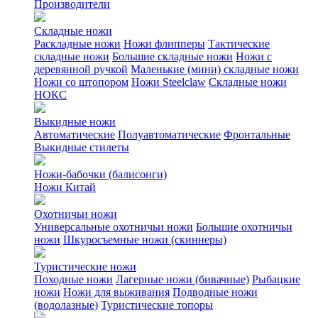
Производители
Складные ножи
Раскладные ножи
Ножи флипперы
Тактические
складные ножи
Большие складные ножи
Ножи с
деревянной ручкой
Маленькие (мини) складные ножи
Ножи со штопором
Ножи Steelclaw
Складные ножи
НОКС
Выкидные ножи
Автоматические
Полуавтоматические
Фронтальные
Выкидные стилеты
Ножи-бабочки (балисонги)
Ножи Китай
Охотничьи ножи
Универсальные охотничьи ножи
Большие охотничьи
ножи
Шкуросъемные ножи (скиннеры)
Туристические ножи
Походные ножи
Лагерные ножи (бивачные)
Рыбацкие
ножи
Ножи для выживания
Подводные ножи
(водолазные)
Туристические топоры