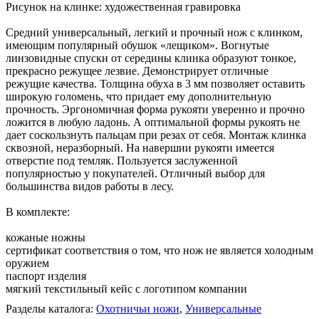
Рисунок на клинке: художественная гравировка
Средний универсальный, легкий и прочный нож с клинком,
имеющим популярный обушок «лещиком». Вогнутые
линзовидные спуски от середины клинка образуют тонкое,
прекрасно режущее лезвие. Демонстрирует отличные
режущие качества. Толщина обуха в 3 мм позволяет оставить
широкую голомень, что придает ему дополнительную
прочность. Эргономичная форма рукояти уверенно и прочно
ложится в любую ладонь. А оптимальной формы рукоять не
дает соскользнуть пальцам при резах от себя. Монтаж клинка
сквозной, неразборный. На навершии рукояти имеется
отверстие под темляк. Пользуется заслуженной
популярностью у покупателей. Отличный выбор для
большинства видов работы в лесу.
В комплекте:
кожаные ножны
сертификат соответствия о том, что нож не является холодным
оружием
паспорт изделия
мягкий текстильный кейс с логотипом компании
Разделы каталога:
Охотничьи ножи
,
Универсальные