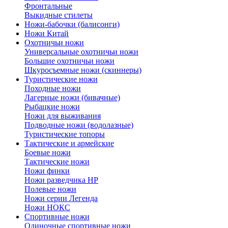
Фронтальные
Выкидные стилеты
Ножи-бабочки (балисонги)
Ножи Китай
Охотничьи ножи
Универсальные охотничьи ножи
Большие охотничьи ножи
Шкуросъемные ножи (скиннеры)
Туристические ножи
Походные ножи
Лагерные ножи (бивачные)
Рыбацкие ножи
Ножи для выживания
Подводные ножи (водолазные)
Туристические топоры
Тактические и армейские
Боевые ножи
Тактические ножи
Ножи финки
Ножи разведчика НР
Полевые ножи
Ножи серии Легенда
Ножи НОКС
Спортивные ножи
Одиночные спортивные ножи