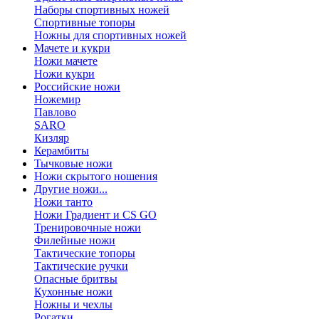
Наборы спортивных ножей
Спортивные топоры
Ножны для спортивных ножей
Мачете и кукри
Ножи мачете
Ножи кукри
Российские ножи
Ножемир
Павлово
SARO
Кизляр
Керамбиты
Тычковые ножи
Ножи скрытого ношения
Другие ножи...
Ножи танто
Ножи Градиент и CS GO
Тренировочные ножи
Филейные ножи
Тактические топоры
Тактические ручки
Опасные бритвы
Кухонные ножи
Ножны и чехлы
Рогатки