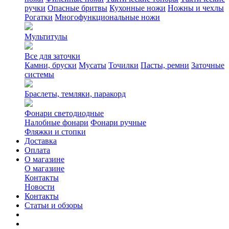
ручки
Опасные бритвы
Кухонные ножи
Ножны и чехлы
Рогатки
Многофункциональные ножи
Мультитулы
Все для заточки
Камни, бруски
Мусаты
Точилки
Пасты, ремни
Заточные
системы
Браслеты, темляки, паракорд
Фонари светодиодные
Налобные фонари
Фонари ручные
Фляжки и стопки
Доставка
Оплата
О магазине
О магазине
Контакты
Новости
Контакты
Статьи и обзоры