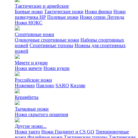
Тактические и армейские
Боевые ножи
Тактические ножи
Ножи финки
Ножи
разведчика НР
Полевые ножи
Ножи серии Легенда
Ножи НОКС
Спортивные ножи
Одиночные спортивные ножи
Наборы спортивных
ножей
Спортивные топоры
Ножны для спортивных
ножей
Мачете и кукри
Ножи мачете
Ножи кукри
Российские ножи
Ножемир
Павлово
SARO
Кизляр
Керамбиты
Тычковые ножи
Ножи скрытого ношения
Другие ножи...
Ножи танто
Ножи Градиент и CS GO
Тренировочные
ножи
Филейные ножи
Тактические топоры
Тактические