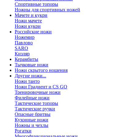
Спортивные топоры
Ножны для спортивных ножей
Мачете и кукри
Ножи мачете
Ножи кукри
Российские ножи
Ножемир
Павлово
SARO
Кизляр
Керамбиты
Тычковые ножи
Ножи скрытого ношения
Другие ножи...
Ножи танто
Ножи Градиент и CS GO
Тренировочные ножи
Филейные ножи
Тактические топоры
Тактические ручки
Опасные бритвы
Кухонные ножи
Ножны и чехлы
Рогатки
Многофункциональные ножи