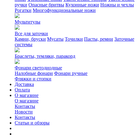
ручки
Опасные бритвы
Кухонные ножи
Ножны и чехлы
Рогатки
Многофункциональные ножи
Мультитулы
Все для заточки
Камни, бруски
Мусаты
Точилки
Пасты, ремни
Заточные
системы
Браслеты, темляки, паракорд
Фонари светодиодные
Налобные фонари
Фонари ручные
Фляжки и стопки
Доставка
Оплата
О магазине
О магазине
Контакты
Новости
Контакты
Статьи и обзоры