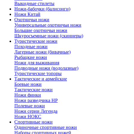
Выкидные стилеты
Ножи-бабочки (балисонги)
Ножи Китай
Охотничьи ножи
Универсальные охотничьи ножи
Большие охотничьи ножи
Шкуросъемные ножи (скиннеры)
Туристические ножи
Походные ножи
Лагерные ножи (бивачные)
Рыбацкие ножи
Ножи для выживания
Подводные ножи (водолазные)
Туристические топоры
Тактические и армейские
Боевые ножи
Тактические ножи
Ножи финки
Ножи разведчика НР
Полевые ножи
Ножи серии Легенда
Ножи НОКС
Спортивные ножи
Одиночные спортивные ножи
Наборы спортивных ножей