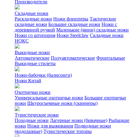
Производители
Складные ножи
Раскладные ножи
Ножи флипперы
Тактические
складные ножи
Большие складные ножи
Ножи с
деревянной ручкой
Маленькие (мини) складные ножи
Ножи со штопором
Ножи Steelclaw
Складные ножи
НОКС
Выкидные ножи
Автоматические
Полуавтоматические
Фронтальные
Выкидные стилеты
Ножи-бабочки (балисонги)
Ножи Китай
Охотничьи ножи
Универсальные охотничьи ножи
Большие охотничьи
ножи
Шкуросъемные ножи (скиннеры)
Туристические ножи
Походные ножи
Лагерные ножи (бивачные)
Рыбацкие
ножи
Ножи для выживания
Подводные ножи
(водолазные)
Туристические топоры