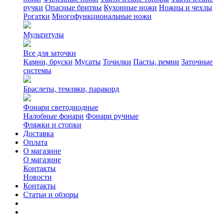
ручки
Опасные бритвы
Кухонные ножи
Ножны и чехлы
Рогатки
Многофункциональные ножи
Мультитулы
Все для заточки
Камни, бруски
Мусаты
Точилки
Пасты, ремни
Заточные
системы
Браслеты, темляки, паракорд
Фонари светодиодные
Налобные фонари
Фонари ручные
Фляжки и стопки
Доставка
Оплата
О магазине
О магазине
Контакты
Новости
Контакты
Статьи и обзоры