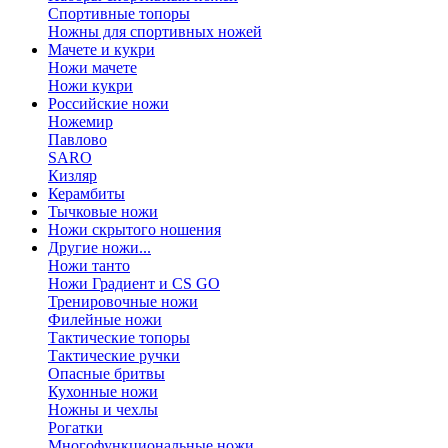
Спортивные топоры
Ножны для спортивных ножей
Мачете и кукри
Ножи мачете
Ножи кукри
Российские ножи
Ножемир
Павлово
SARO
Кизляр
Керамбиты
Тычковые ножи
Ножи скрытого ношения
Другие ножи...
Ножи танто
Ножи Градиент и CS GO
Тренировочные ножи
Филейные ножи
Тактические топоры
Тактические ручки
Опасные бритвы
Кухонные ножи
Ножны и чехлы
Рогатки
Многофункциональные ножи