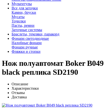
Мультитулы
Все для заточки
Камни, бруски
Мусаты
Точилки
Пасты, ремни
Заточные системы
Браслеты, темляки, паракорд
Фонари светодиодные
Налобные фонари
Фонари ручные
Фляжки и стопки
Нож полуавтомат Boker B049
black реплика SD2190
Описание
Характеристики
Отзывы
Доставка