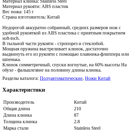
Материал клинка: Stainless Steel
Материал рукояти: ABS пластик
Вес ножа: 145 г
Страна изготовитель: Китай
Недорогой аккуратно собранный, средних размеров нож с
удобной рукояткой из ABS пластика с приятным покрытием
soft-toch.
В тыльной части рукояти - стропорез и стеклобой.
Мощная пружина выстреливает клинок, достаточно
выдвинуть его из рукояти с помощью плавника-флиппера или
шпенька.
Клинок симметричный, спуски вогнутые, на 60% высоты На
обухе - фальшлезвие на половину длины клинка.
Разделы каталога:
Полуавтоматические
,
Ножи Китай
Характеристики
Производитель
Китай
Общая длина
210
Длина клинка
87
Толщина клинка
2.8
Марка стали
Stainless Steel