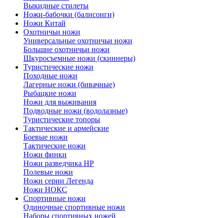
Выкидные стилеты
Ножи-бабочки (балисонги)
Ножи Китай
Охотничьи ножи
Универсальные охотничьи ножи
Большие охотничьи ножи
Шкуросъемные ножи (скиннеры)
Туристические ножи
Походные ножи
Лагерные ножи (бивачные)
Рыбацкие ножи
Ножи для выживания
Подводные ножи (водолазные)
Туристические топоры
Тактические и армейские
Боевые ножи
Тактические ножи
Ножи финки
Ножи разведчика НР
Полевые ножи
Ножи серии Легенда
Ножи НОКС
Спортивные ножи
Одиночные спортивные ножи
Наборы спортивных ножей