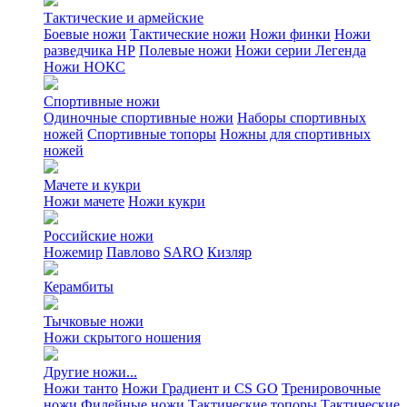
Тактические и армейские
Боевые ножи
Тактические ножи
Ножи финки
Ножи
разведчика НР
Полевые ножи
Ножи серии Легенда
Ножи НОКС
Спортивные ножи
Одиночные спортивные ножи
Наборы спортивных
ножей
Спортивные топоры
Ножны для спортивных
ножей
Мачете и кукри
Ножи мачете
Ножи кукри
Российские ножи
Ножемир
Павлово
SARO
Кизляр
Керамбиты
Тычковые ножи
Ножи скрытого ношения
Другие ножи...
Ножи танто
Ножи Градиент и CS GO
Тренировочные
ножи
Филейные ножи
Тактические топоры
Тактические