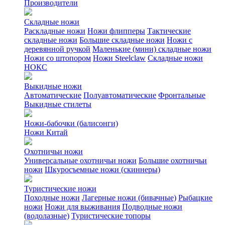
Производители
Складные ножи
Раскладные ножи
Ножи флипперы
Тактические
складные ножи
Большие складные ножи
Ножи с
деревянной ручкой
Маленькие (мини) складные ножи
Ножи со штопором
Ножи Steelclaw
Складные ножи
НОКС
Выкидные ножи
Автоматические
Полуавтоматические
Фронтальные
Выкидные стилеты
Ножи-бабочки (балисонги)
Ножи Китай
Охотничьи ножи
Универсальные охотничьи ножи
Большие охотничьи
ножи
Шкуросъемные ножи (скиннеры)
Туристические ножи
Походные ножи
Лагерные ножи (бивачные)
Рыбацкие
ножи
Ножи для выживания
Подводные ножи
(водолазные)
Туристические топоры