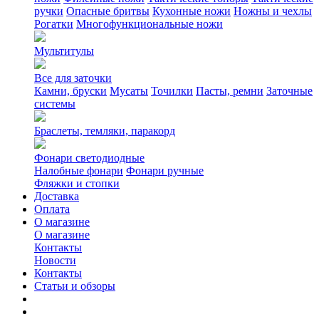
ручки
Опасные бритвы
Кухонные ножи
Ножны и чехлы
Рогатки
Многофункциональные ножи
Мультитулы
Все для заточки
Камни, бруски
Мусаты
Точилки
Пасты, ремни
Заточные
системы
Браслеты, темляки, паракорд
Фонари светодиодные
Налобные фонари
Фонари ручные
Фляжки и стопки
Доставка
Оплата
О магазине
О магазине
Контакты
Новости
Контакты
Статьи и обзоры