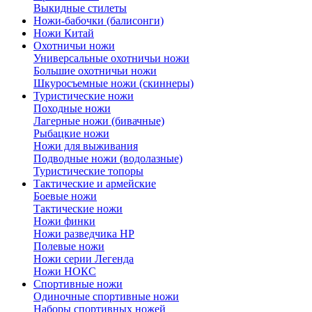
Выкидные стилеты
Ножи-бабочки (балисонги)
Ножи Китай
Охотничьи ножи
Универсальные охотничьи ножи
Большие охотничьи ножи
Шкуросъемные ножи (скиннеры)
Туристические ножи
Походные ножи
Лагерные ножи (бивачные)
Рыбацкие ножи
Ножи для выживания
Подводные ножи (водолазные)
Туристические топоры
Тактические и армейские
Боевые ножи
Тактические ножи
Ножи финки
Ножи разведчика НР
Полевые ножи
Ножи серии Легенда
Ножи НОКС
Спортивные ножи
Одиночные спортивные ножи
Наборы спортивных ножей