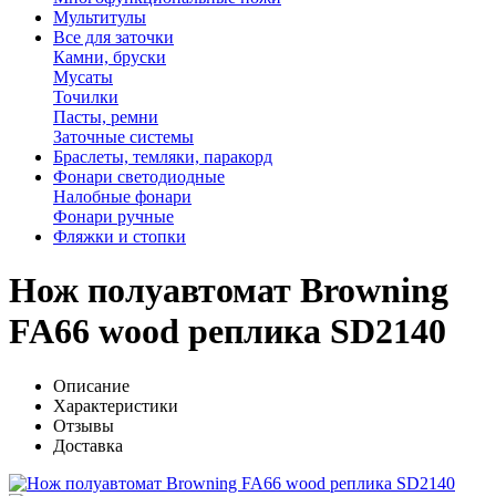
Мультитулы
Все для заточки
Камни, бруски
Мусаты
Точилки
Пасты, ремни
Заточные системы
Браслеты, темляки, паракорд
Фонари светодиодные
Налобные фонари
Фонари ручные
Фляжки и стопки
Нож полуавтомат Browning
FA66 wood реплика SD2140
Описание
Характеристики
Отзывы
Доставка