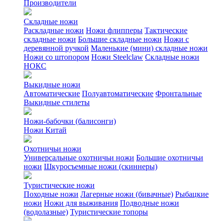
Производители
Складные ножи
Раскладные ножи
Ножи флипперы
Тактические
складные ножи
Большие складные ножи
Ножи с
деревянной ручкой
Маленькие (мини) складные ножи
Ножи со штопором
Ножи Steelclaw
Складные ножи
НОКС
Выкидные ножи
Автоматические
Полуавтоматические
Фронтальные
Выкидные стилеты
Ножи-бабочки (балисонги)
Ножи Китай
Охотничьи ножи
Универсальные охотничьи ножи
Большие охотничьи
ножи
Шкуросъемные ножи (скиннеры)
Туристические ножи
Походные ножи
Лагерные ножи (бивачные)
Рыбацкие
ножи
Ножи для выживания
Подводные ножи
(водолазные)
Туристические топоры