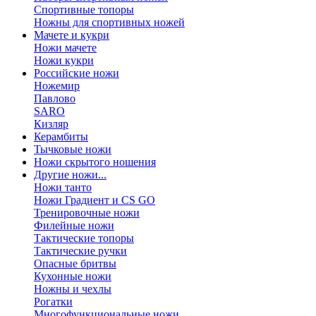
Спортивные топоры
Ножны для спортивных ножей
Мачете и кукри
Ножи мачете
Ножи кукри
Российские ножи
Ножемир
Павлово
SARO
Кизляр
Керамбиты
Тычковые ножи
Ножи скрытого ношения
Другие ножи...
Ножи танто
Ножи Градиент и CS GO
Тренировочные ножи
Филейные ножи
Тактические топоры
Тактические ручки
Опасные бритвы
Кухонные ножи
Ножны и чехлы
Рогатки
Многофункциональные ножи