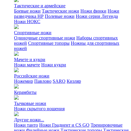
Тактические и армейские
Боевые ножи
Тактические ножи
Ножи финки
Ножи
разведчика НР
Полевые ножи
Ножи серии Легенда
Ножи НОКС
Спортивные ножи
Одиночные спортивные ножи
Наборы спортивных
ножей
Спортивные топоры
Ножны для спортивных
ножей
Мачете и кукри
Ножи мачете
Ножи кукри
Российские ножи
Ножемир
Павлово
SARO
Кизляр
Керамбиты
Тычковые ножи
Ножи скрытого ношения
Другие ножи...
Ножи танто
Ножи Градиент и CS GO
Тренировочные
ножи
Филейные ножи
Тактические топоры
Тактические