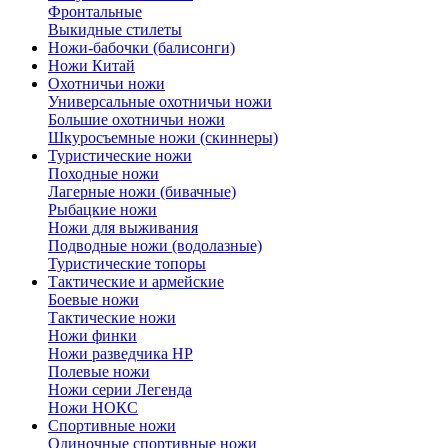
Фронтальные
Выкидные стилеты
Ножи-бабочки (балисонги)
Ножи Китай
Охотничьи ножи
Универсальные охотничьи ножи
Большие охотничьи ножи
Шкуросъемные ножи (скиннеры)
Туристические ножи
Походные ножи
Лагерные ножи (бивачные)
Рыбацкие ножи
Ножи для выживания
Подводные ножи (водолазные)
Туристические топоры
Тактические и армейские
Боевые ножи
Тактические ножи
Ножи финки
Ножи разведчика НР
Полевые ножи
Ножи серии Легенда
Ножи НОКС
Спортивные ножи
Одиночные спортивные ножи