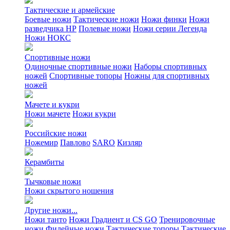
Тактические и армейские
Боевые ножи
Тактические ножи
Ножи финки
Ножи
разведчика НР
Полевые ножи
Ножи серии Легенда
Ножи НОКС
Спортивные ножи
Одиночные спортивные ножи
Наборы спортивных
ножей
Спортивные топоры
Ножны для спортивных
ножей
Мачете и кукри
Ножи мачете
Ножи кукри
Российские ножи
Ножемир
Павлово
SARO
Кизляр
Керамбиты
Тычковые ножи
Ножи скрытого ношения
Другие ножи...
Ножи танто
Ножи Градиент и CS GO
Тренировочные
ножи
Филейные ножи
Тактические топоры
Тактические