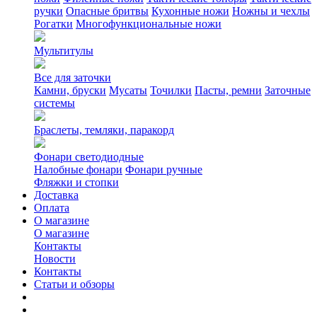
ручки
Опасные бритвы
Кухонные ножи
Ножны и чехлы
Рогатки
Многофункциональные ножи
Мультитулы
Все для заточки
Камни, бруски
Мусаты
Точилки
Пасты, ремни
Заточные
системы
Браслеты, темляки, паракорд
Фонари светодиодные
Налобные фонари
Фонари ручные
Фляжки и стопки
Доставка
Оплата
О магазине
О магазине
Контакты
Новости
Контакты
Статьи и обзоры