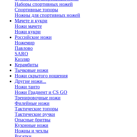
Наборы спортивных ножей
Спортивные топоры
Ножны для спортивных ножей
Мачете и кукри
Ножи мачете
Ножи кукри
Российские ножи
Ножемир
Павлово
SARO
Кизляр
Керамбиты
Тычковые ножи
Ножи скрытого ношения
Другие ножи...
Ножи танто
Ножи Градиент и CS GO
Тренировочные ножи
Филейные ножи
Тактические топоры
Тактические ручки
Опасные бритвы
Кухонные ножи
Ножны и чехлы
Рогатки