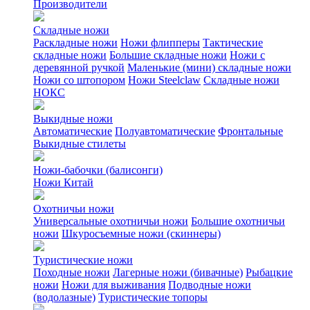
Производители
Складные ножи
Раскладные ножи
Ножи флипперы
Тактические
складные ножи
Большие складные ножи
Ножи с
деревянной ручкой
Маленькие (мини) складные ножи
Ножи со штопором
Ножи Steelclaw
Складные ножи
НОКС
Выкидные ножи
Автоматические
Полуавтоматические
Фронтальные
Выкидные стилеты
Ножи-бабочки (балисонги)
Ножи Китай
Охотничьи ножи
Универсальные охотничьи ножи
Большие охотничьи
ножи
Шкуросъемные ножи (скиннеры)
Туристические ножи
Походные ножи
Лагерные ножи (бивачные)
Рыбацкие
ножи
Ножи для выживания
Подводные ножи
(водолазные)
Туристические топоры