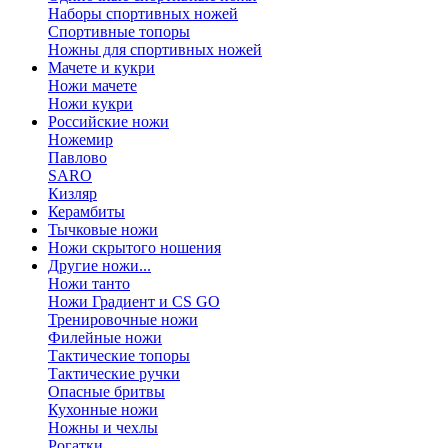
Наборы спортивных ножей
Спортивные топоры
Ножны для спортивных ножей
Мачете и кукри
Ножи мачете
Ножи кукри
Российские ножи
Ножемир
Павлово
SARO
Кизляр
Керамбиты
Тычковые ножи
Ножи скрытого ношения
Другие ножи...
Ножи танто
Ножи Градиент и CS GO
Тренировочные ножи
Филейные ножи
Тактические топоры
Тактические ручки
Опасные бритвы
Кухонные ножи
Ножны и чехлы
Рогатки