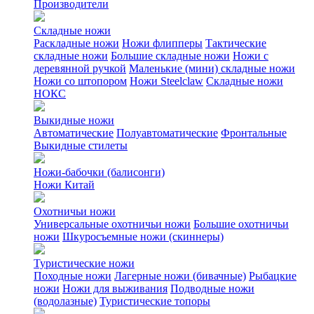
Производители
Складные ножи
Раскладные ножи
Ножи флипперы
Тактические
складные ножи
Большие складные ножи
Ножи с
деревянной ручкой
Маленькие (мини) складные ножи
Ножи со штопором
Ножи Steelclaw
Складные ножи
НОКС
Выкидные ножи
Автоматические
Полуавтоматические
Фронтальные
Выкидные стилеты
Ножи-бабочки (балисонги)
Ножи Китай
Охотничьи ножи
Универсальные охотничьи ножи
Большие охотничьи
ножи
Шкуросъемные ножи (скиннеры)
Туристические ножи
Походные ножи
Лагерные ножи (бивачные)
Рыбацкие
ножи
Ножи для выживания
Подводные ножи
(водолазные)
Туристические топоры