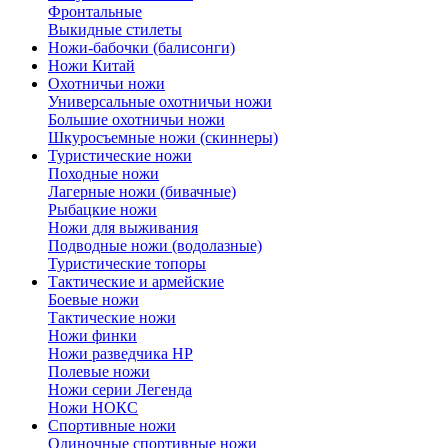
Фронтальные
Выкидные стилеты
Ножи-бабочки (балисонги)
Ножи Китай
Охотничьи ножи
Универсальные охотничьи ножи
Большие охотничьи ножи
Шкуросъемные ножи (скиннеры)
Туристические ножи
Походные ножи
Лагерные ножи (бивачные)
Рыбацкие ножи
Ножи для выживания
Подводные ножи (водолазные)
Туристические топоры
Тактические и армейские
Боевые ножи
Тактические ножи
Ножи финки
Ножи разведчика НР
Полевые ножи
Ножи серии Легенда
Ножи НОКС
Спортивные ножи
Одиночные спортивные ножи