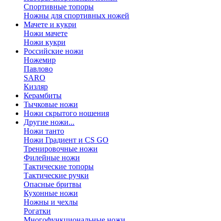
Спортивные топоры
Ножны для спортивных ножей
Мачете и кукри
Ножи мачете
Ножи кукри
Российские ножи
Ножемир
Павлово
SARO
Кизляр
Керамбиты
Тычковые ножи
Ножи скрытого ношения
Другие ножи...
Ножи танто
Ножи Градиент и CS GO
Тренировочные ножи
Филейные ножи
Тактические топоры
Тактические ручки
Опасные бритвы
Кухонные ножи
Ножны и чехлы
Рогатки
Многофункциональные ножи