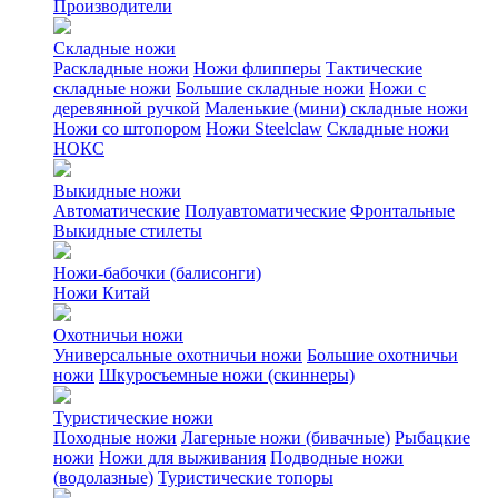
Производители
Складные ножи
Раскладные ножи
Ножи флипперы
Тактические
складные ножи
Большие складные ножи
Ножи с
деревянной ручкой
Маленькие (мини) складные ножи
Ножи со штопором
Ножи Steelclaw
Складные ножи
НОКС
Выкидные ножи
Автоматические
Полуавтоматические
Фронтальные
Выкидные стилеты
Ножи-бабочки (балисонги)
Ножи Китай
Охотничьи ножи
Универсальные охотничьи ножи
Большие охотничьи
ножи
Шкуросъемные ножи (скиннеры)
Туристические ножи
Походные ножи
Лагерные ножи (бивачные)
Рыбацкие
ножи
Ножи для выживания
Подводные ножи
(водолазные)
Туристические топоры