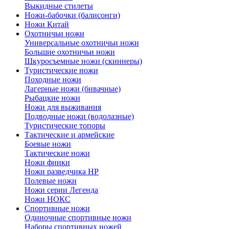
Выкидные стилеты
Ножи-бабочки (балисонги)
Ножи Китай
Охотничьи ножи
Универсальные охотничьи ножи
Большие охотничьи ножи
Шкуросъемные ножи (скиннеры)
Туристические ножи
Походные ножи
Лагерные ножи (бивачные)
Рыбацкие ножи
Ножи для выживания
Подводные ножи (водолазные)
Туристические топоры
Тактические и армейские
Боевые ножи
Тактические ножи
Ножи финки
Ножи разведчика НР
Полевые ножи
Ножи серии Легенда
Ножи НОКС
Спортивные ножи
Одиночные спортивные ножи
Наборы спортивных ножей