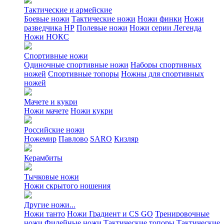
Тактические и армейские
Боевые ножи
Тактические ножи
Ножи финки
Ножи
разведчика НР
Полевые ножи
Ножи серии Легенда
Ножи НОКС
Спортивные ножи
Одиночные спортивные ножи
Наборы спортивных
ножей
Спортивные топоры
Ножны для спортивных
ножей
Мачете и кукри
Ножи мачете
Ножи кукри
Российские ножи
Ножемир
Павлово
SARO
Кизляр
Керамбиты
Тычковые ножи
Ножи скрытого ношения
Другие ножи...
Ножи танто
Ножи Градиент и CS GO
Тренировочные
ножи
Филейные ножи
Тактические топоры
Тактические