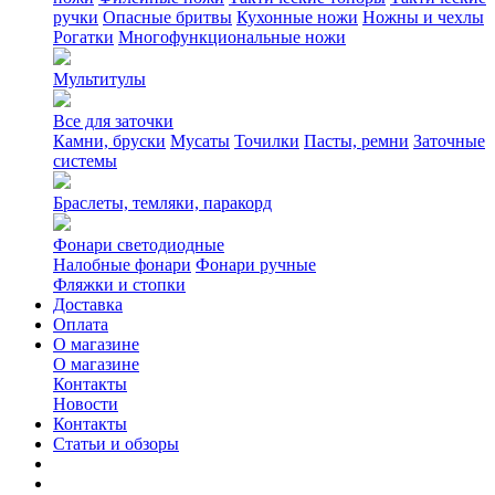
ручки
Опасные бритвы
Кухонные ножи
Ножны и чехлы
Рогатки
Многофункциональные ножи
Мультитулы
Все для заточки
Камни, бруски
Мусаты
Точилки
Пасты, ремни
Заточные
системы
Браслеты, темляки, паракорд
Фонари светодиодные
Налобные фонари
Фонари ручные
Фляжки и стопки
Доставка
Оплата
О магазине
О магазине
Контакты
Новости
Контакты
Статьи и обзоры