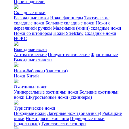
Производители
Складные ножи
Раскладные ножи
Ножи флипперы
Тактические
складные ножи
Большие складные ножи
Ножи с
деревянной ручкой
Маленькие (мини) складные ножи
Ножи со штопором
Ножи Steelclaw
Складные ножи
НОКС
Выкидные ножи
Автоматические
Полуавтоматические
Фронтальные
Выкидные стилеты
Ножи-бабочки (балисонги)
Ножи Китай
Охотничьи ножи
Универсальные охотничьи ножи
Большие охотничьи
ножи
Шкуросъемные ножи (скиннеры)
Туристические ножи
Походные ножи
Лагерные ножи (бивачные)
Рыбацкие
ножи
Ножи для выживания
Подводные ножи
(водолазные)
Туристические топоры