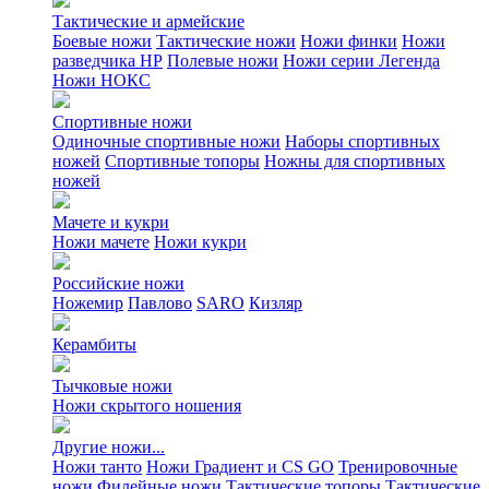
Тактические и армейские
Боевые ножи
Тактические ножи
Ножи финки
Ножи
разведчика НР
Полевые ножи
Ножи серии Легенда
Ножи НОКС
Спортивные ножи
Одиночные спортивные ножи
Наборы спортивных
ножей
Спортивные топоры
Ножны для спортивных
ножей
Мачете и кукри
Ножи мачете
Ножи кукри
Российские ножи
Ножемир
Павлово
SARO
Кизляр
Керамбиты
Тычковые ножи
Ножи скрытого ношения
Другие ножи...
Ножи танто
Ножи Градиент и CS GO
Тренировочные
ножи
Филейные ножи
Тактические топоры
Тактические