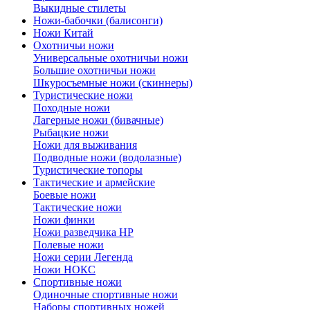
Выкидные стилеты
Ножи-бабочки (балисонги)
Ножи Китай
Охотничьи ножи
Универсальные охотничьи ножи
Большие охотничьи ножи
Шкуросъемные ножи (скиннеры)
Туристические ножи
Походные ножи
Лагерные ножи (бивачные)
Рыбацкие ножи
Ножи для выживания
Подводные ножи (водолазные)
Туристические топоры
Тактические и армейские
Боевые ножи
Тактические ножи
Ножи финки
Ножи разведчика НР
Полевые ножи
Ножи серии Легенда
Ножи НОКС
Спортивные ножи
Одиночные спортивные ножи
Наборы спортивных ножей