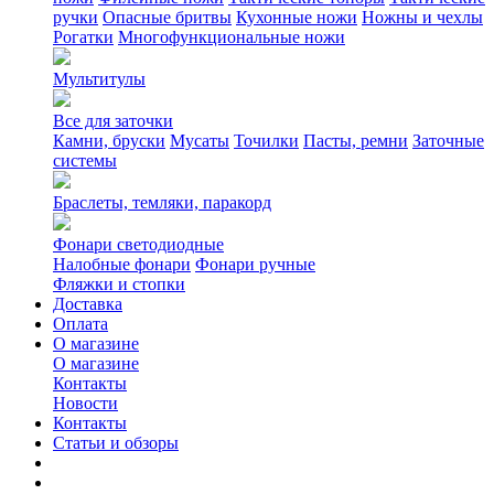
ручки
Опасные бритвы
Кухонные ножи
Ножны и чехлы
Рогатки
Многофункциональные ножи
Мультитулы
Все для заточки
Камни, бруски
Мусаты
Точилки
Пасты, ремни
Заточные
системы
Браслеты, темляки, паракорд
Фонари светодиодные
Налобные фонари
Фонари ручные
Фляжки и стопки
Доставка
Оплата
О магазине
О магазине
Контакты
Новости
Контакты
Статьи и обзоры