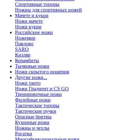
Спортивные топоры
Ножны для спортивных ножей
Мачете и кукри
Ножи мачете
Ножи кукри
Российские ножи
Ножемир
Павлово
SARO
Кизляр
Керамбиты
Тычковые ножи
Ножи скрытого ношения
Другие ножи...
Ножи танто
Ножи Градиент и CS GO
Тренировочные ножи
Филейные ножи
Тактические топоры
Тактические ручки
Опасные бритвы
Кухонные ножи
Ножны и чехлы
Рогатки
Многофункциональные ножи