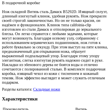
В подарочной коробке
Нож складной Витязь сталь Дамаск B5292D. Изящный силуэт,
длинный изогнутый клинок, удобная рукоять. Нож прекрасен
своей строгой лаконичностью. Но он не только красив, он
надёжен и функционален. Клинок типа califoinia-clip
изготовлен из стали Дамаск и отполирован до зеркального
блеска. Он легко справится с любыми задачами, которые
могут возникнуть. Благодаря осевому узлу, собранному с
использованием керамических подшипников, нож готов к
работе буквально за секунду. При этом выступ на пяте клинка,
предназначенный для открывания ножа, образует
выраженный подпальцевый упор. Благодаря этому упору
элегантная, слегка изогнутая рукоять надежно сидит в руке.
Накладки из эбенового дерева не боятся воды и отлично
сочетаются с полированной сталью. В комплекте подарочная
коробка, изящный чехол из кожи с тиснением и кожаный
темляк. Нож эффектно выглядит и может служить отличным
подарком.
Разделы каталога:
Складные ножи
Характеристики
Производитель
Витязь