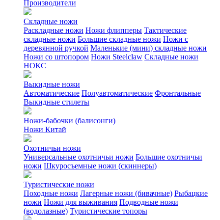
Производители
Складные ножи
Раскладные ножи
Ножи флипперы
Тактические
складные ножи
Большие складные ножи
Ножи с
деревянной ручкой
Маленькие (мини) складные ножи
Ножи со штопором
Ножи Steelclaw
Складные ножи
НОКС
Выкидные ножи
Автоматические
Полуавтоматические
Фронтальные
Выкидные стилеты
Ножи-бабочки (балисонги)
Ножи Китай
Охотничьи ножи
Универсальные охотничьи ножи
Большие охотничьи
ножи
Шкуросъемные ножи (скиннеры)
Туристические ножи
Походные ножи
Лагерные ножи (бивачные)
Рыбацкие
ножи
Ножи для выживания
Подводные ножи
(водолазные)
Туристические топоры