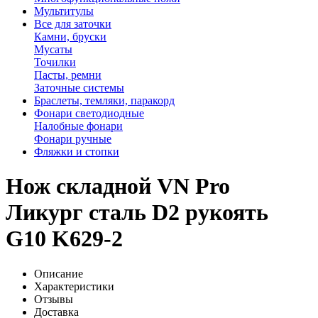
Мультитулы
Все для заточки
Камни, бруски
Мусаты
Точилки
Пасты, ремни
Заточные системы
Браслеты, темляки, паракорд
Фонари светодиодные
Налобные фонари
Фонари ручные
Фляжки и стопки
Нож складной VN Pro
Ликург сталь D2 рукоять
G10 K629-2
Описание
Характеристики
Отзывы
Доставка