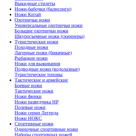
Выкидные стилеты
Ножи-бабочки (балисонги)
Ножи Китай
Охотничьи ножи
Универсальные охотничьи ножи
Большие охотничьи ножи
Шкуросъемные ножи (скиннеры)
Туристические ножи
Походные ножи
Лагерные ножи (бивачные)
Рыбацкие ножи
Ножи для выживания
Подводные ножи (водолазные)
Туристические топоры
Тактические и армейские
Боевые ножи
Тактические ножи
Ножи финки
Ножи разведчика НР
Полевые ножи
Ножи серии Легенда
Ножи НОКС
Спортивные ножи
Одиночные спортивные ножи
Наборы спортивных ножей