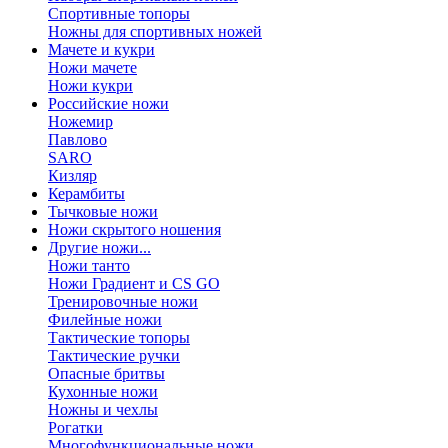
Спортивные топоры
Ножны для спортивных ножей
Мачете и кукри
Ножи мачете
Ножи кукри
Российские ножи
Ножемир
Павлово
SARO
Кизляр
Керамбиты
Тычковые ножи
Ножи скрытого ношения
Другие ножи...
Ножи танто
Ножи Градиент и CS GO
Тренировочные ножи
Филейные ножи
Тактические топоры
Тактические ручки
Опасные бритвы
Кухонные ножи
Ножны и чехлы
Рогатки
Многофункциональные ножи