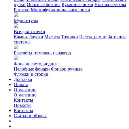
ручки
Опасные бритвы
Кухонные ножи
Ножны и чехлы
Рогатки
Многофункциональные ножи
Мультитулы
Все для заточки
Камни, бруски
Мусаты
Точилки
Пасты, ремни
Заточные
системы
Браслеты, темляки, паракорд
Фонари светодиодные
Налобные фонари
Фонари ручные
Фляжки и стопки
Доставка
Оплата
О магазине
О магазине
Контакты
Новости
Контакты
Статьи и обзоры