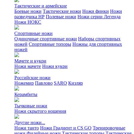
Тактические и армейские
Боевые ножи
Тактические ножи
Ножи финки
Ножи
разведчика НР
Полевые ножи
Ножи серии Легенда
Ножи НОКС
Спортивные ножи
Одиночные спортивные ножи
Наборы спортивных
ножей
Спортивные топоры
Ножны для спортивных
ножей
Мачете и кукри
Ножи мачете
Ножи кукри
Российские ножи
Ножемир
Павлово
SARO
Кизляр
Керамбиты
Тычковые ножи
Ножи скрытого ношения
Другие ножи...
Ножи танто
Ножи Градиент и CS GO
Тренировочные
ножи
Филейные ножи
Тактические топоры
Тактические