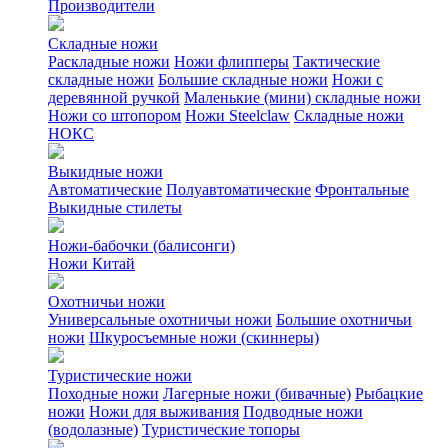
Производители
Складные ножи
Раскладные ножи
Ножи флипперы
Тактические
складные ножи
Большие складные ножи
Ножи с
деревянной ручкой
Маленькие (мини) складные ножи
Ножи со штопором
Ножи Steelclaw
Складные ножи
НОКС
Выкидные ножи
Автоматические
Полуавтоматические
Фронтальные
Выкидные стилеты
Ножи-бабочки (балисонги)
Ножи Китай
Охотничьи ножи
Универсальные охотничьи ножи
Большие охотничьи
ножи
Шкуросъемные ножи (скиннеры)
Туристические ножи
Походные ножи
Лагерные ножи (бивачные)
Рыбацкие
ножи
Ножи для выживания
Подводные ножи
(водолазные)
Туристические топоры