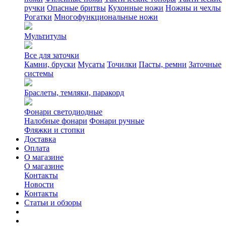
ручки
Опасные бритвы
Кухонные ножи
Ножны и чехлы
Рогатки
Многофункциональные ножи
Мультитулы
Все для заточки
Камни, бруски
Мусаты
Точилки
Пасты, ремни
Заточные
системы
Браслеты, темляки, паракорд
Фонари светодиодные
Налобные фонари
Фонари ручные
Фляжки и стопки
Доставка
Оплата
О магазине
О магазине
Контакты
Новости
Контакты
Статьи и обзоры