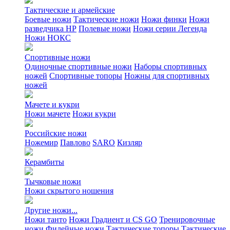
Тактические и армейские
Боевые ножи
Тактические ножи
Ножи финки
Ножи
разведчика НР
Полевые ножи
Ножи серии Легенда
Ножи НОКС
Спортивные ножи
Одиночные спортивные ножи
Наборы спортивных
ножей
Спортивные топоры
Ножны для спортивных
ножей
Мачете и кукри
Ножи мачете
Ножи кукри
Российские ножи
Ножемир
Павлово
SARO
Кизляр
Керамбиты
Тычковые ножи
Ножи скрытого ношения
Другие ножи...
Ножи танто
Ножи Градиент и CS GO
Тренировочные
ножи
Филейные ножи
Тактические топоры
Тактические