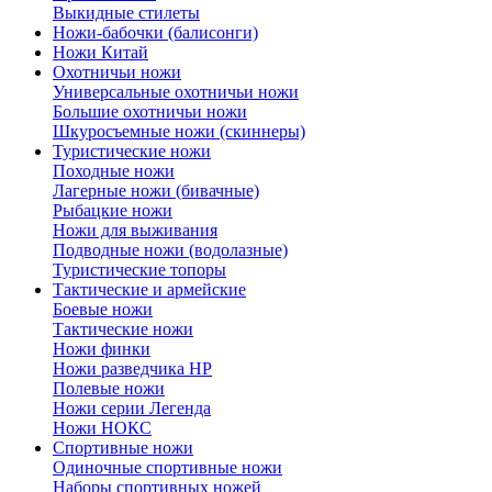
Выкидные стилеты
Ножи-бабочки (балисонги)
Ножи Китай
Охотничьи ножи
Универсальные охотничьи ножи
Большие охотничьи ножи
Шкуросъемные ножи (скиннеры)
Туристические ножи
Походные ножи
Лагерные ножи (бивачные)
Рыбацкие ножи
Ножи для выживания
Подводные ножи (водолазные)
Туристические топоры
Тактические и армейские
Боевые ножи
Тактические ножи
Ножи финки
Ножи разведчика НР
Полевые ножи
Ножи серии Легенда
Ножи НОКС
Спортивные ножи
Одиночные спортивные ножи
Наборы спортивных ножей