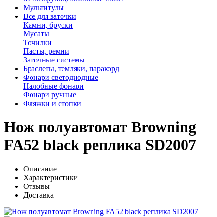
Мультитулы
Все для заточки
Камни, бруски
Мусаты
Точилки
Пасты, ремни
Заточные системы
Браслеты, темляки, паракорд
Фонари светодиодные
Налобные фонари
Фонари ручные
Фляжки и стопки
Нож полуавтомат Browning
FA52 black реплика SD2007
Описание
Характеристики
Отзывы
Доставка