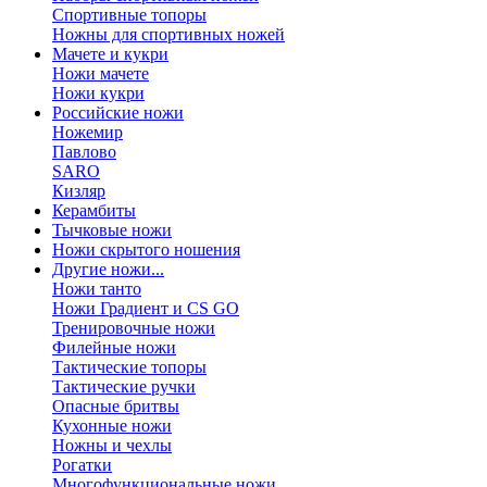
Спортивные топоры
Ножны для спортивных ножей
Мачете и кукри
Ножи мачете
Ножи кукри
Российские ножи
Ножемир
Павлово
SARO
Кизляр
Керамбиты
Тычковые ножи
Ножи скрытого ношения
Другие ножи...
Ножи танто
Ножи Градиент и CS GO
Тренировочные ножи
Филейные ножи
Тактические топоры
Тактические ручки
Опасные бритвы
Кухонные ножи
Ножны и чехлы
Рогатки
Многофункциональные ножи