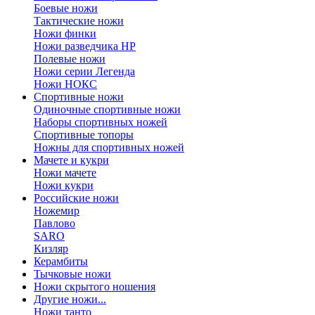
Боевые ножи
Тактические ножи
Ножи финки
Ножи разведчика НР
Полевые ножи
Ножи серии Легенда
Ножи НОКС
Спортивные ножи
Одиночные спортивные ножи
Наборы спортивных ножей
Спортивные топоры
Ножны для спортивных ножей
Мачете и кукри
Ножи мачете
Ножи кукри
Российские ножи
Ножемир
Павлово
SARO
Кизляр
Керамбиты
Тычковые ножи
Ножи скрытого ношения
Другие ножи...
Ножи танто