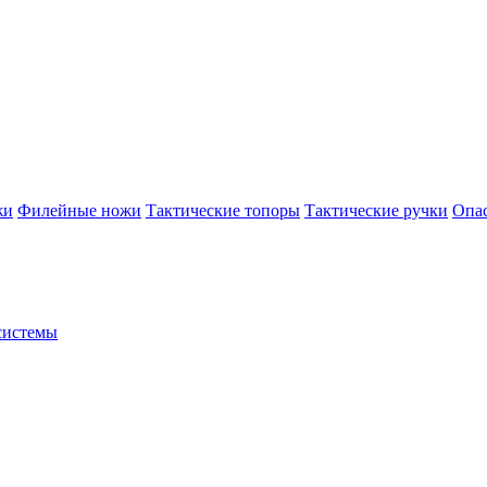
жи
Филейные ножи
Тактические топоры
Тактические ручки
Опа
системы