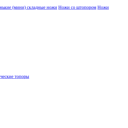
нькие (мини) складные ножи
Ножи со штопором
Ножи
ческие топоры