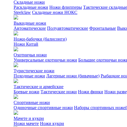
Складные ножи
Раскладные ножи
Ножи флипперы
Тактические складны
Steelclaw
Складные ножи НОКС
Выкидные ножи
Автоматические
Полуавтоматические
Фронтальные
Выки
Ножи-бабочки (балисонги)
Ножи Китай
Охотничьи ножи
Универсальные охотничьи ножи
Большие охотничьи нож
Туристические ножи
Походные ножи
Лагерные ножи (бивачные)
Рыбацкие но
Тактические и армейские
Боевые ножи
Тактические ножи
Ножи финки
Ножи разв
Спортивные ножи
Одиночные спортивные ножи
Наборы спортивных ноже
Мачете и кукри
Ножи мачете
Ножи кукри