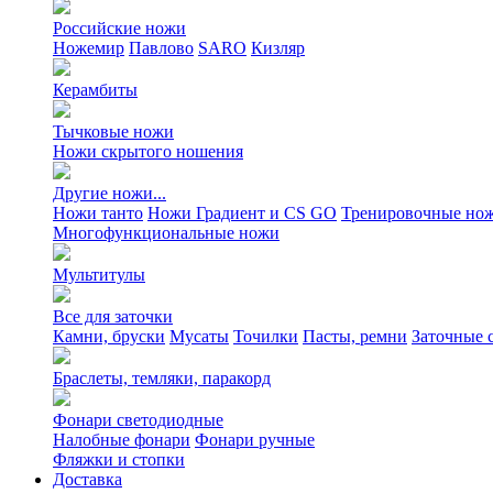
Российские ножи
Ножемир
Павлово
SARO
Кизляр
Керамбиты
Тычковые ножи
Ножи скрытого ношения
Другие ножи...
Ножи танто
Ножи Градиент и CS GO
Тренировочные но
Многофункциональные ножи
Мультитулы
Все для заточки
Камни, бруски
Мусаты
Точилки
Пасты, ремни
Заточные 
Браслеты, темляки, паракорд
Фонари светодиодные
Налобные фонари
Фонари ручные
Фляжки и стопки
Доставка