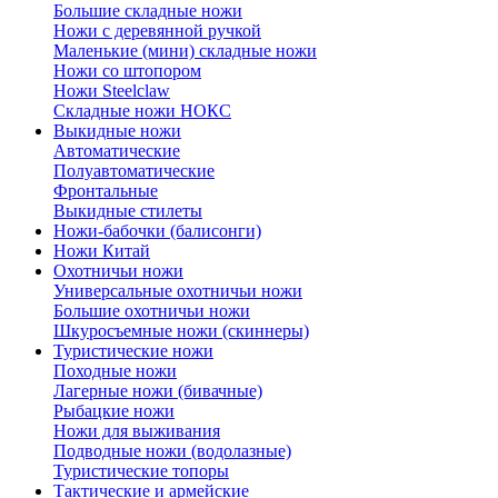
Большие складные ножи
Ножи с деревянной ручкой
Маленькие (мини) складные ножи
Ножи со штопором
Ножи Steelclaw
Складные ножи НОКС
Выкидные ножи
Автоматические
Полуавтоматические
Фронтальные
Выкидные стилеты
Ножи-бабочки (балисонги)
Ножи Китай
Охотничьи ножи
Универсальные охотничьи ножи
Большие охотничьи ножи
Шкуросъемные ножи (скиннеры)
Туристические ножи
Походные ножи
Лагерные ножи (бивачные)
Рыбацкие ножи
Ножи для выживания
Подводные ножи (водолазные)
Туристические топоры
Тактические и армейские