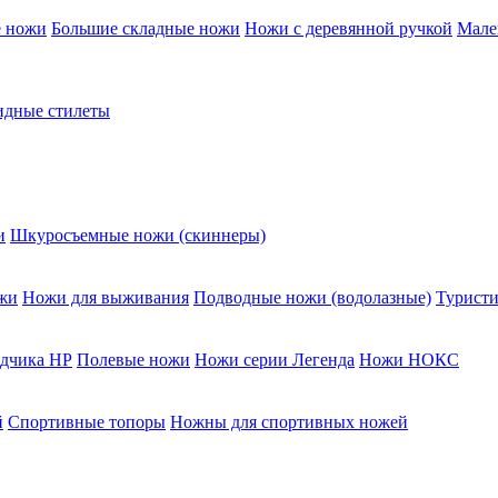
е ножи
Большие складные ножи
Ножи с деревянной ручкой
Мале
дные стилеты
и
Шкуросъемные ножи (скиннеры)
жи
Ножи для выживания
Подводные ножи (водолазные)
Туристи
едчика НР
Полевые ножи
Ножи серии Легенда
Ножи НОКС
й
Спортивные топоры
Ножны для спортивных ножей