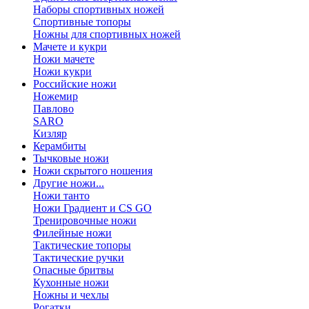
Наборы спортивных ножей
Спортивные топоры
Ножны для спортивных ножей
Мачете и кукри
Ножи мачете
Ножи кукри
Российские ножи
Ножемир
Павлово
SARO
Кизляр
Керамбиты
Тычковые ножи
Ножи скрытого ношения
Другие ножи...
Ножи танто
Ножи Градиент и CS GO
Тренировочные ножи
Филейные ножи
Тактические топоры
Тактические ручки
Опасные бритвы
Кухонные ножи
Ножны и чехлы
Рогатки