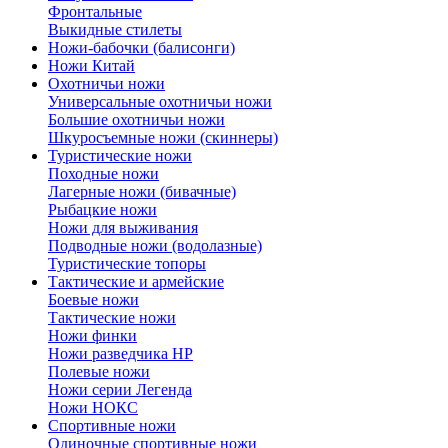
Фронтальные
Выкидные стилеты
Ножи-бабочки (балисонги)
Ножи Китай
Охотничьи ножи
Универсальные охотничьи ножи
Большие охотничьи ножи
Шкуросъемные ножи (скиннеры)
Туристические ножи
Походные ножи
Лагерные ножи (бивачные)
Рыбацкие ножи
Ножи для выживания
Подводные ножи (водолазные)
Туристические топоры
Тактические и армейские
Боевые ножи
Тактические ножи
Ножи финки
Ножи разведчика НР
Полевые ножи
Ножи серии Легенда
Ножи НОКС
Спортивные ножи
Одиночные спортивные ножи