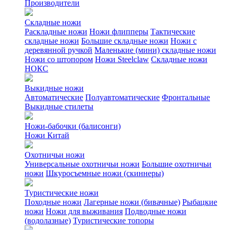
Производители
Складные ножи
Раскладные ножи
Ножи флипперы
Тактические
складные ножи
Большие складные ножи
Ножи с
деревянной ручкой
Маленькие (мини) складные ножи
Ножи со штопором
Ножи Steelclaw
Складные ножи
НОКС
Выкидные ножи
Автоматические
Полуавтоматические
Фронтальные
Выкидные стилеты
Ножи-бабочки (балисонги)
Ножи Китай
Охотничьи ножи
Универсальные охотничьи ножи
Большие охотничьи
ножи
Шкуросъемные ножи (скиннеры)
Туристические ножи
Походные ножи
Лагерные ножи (бивачные)
Рыбацкие
ножи
Ножи для выживания
Подводные ножи
(водолазные)
Туристические топоры