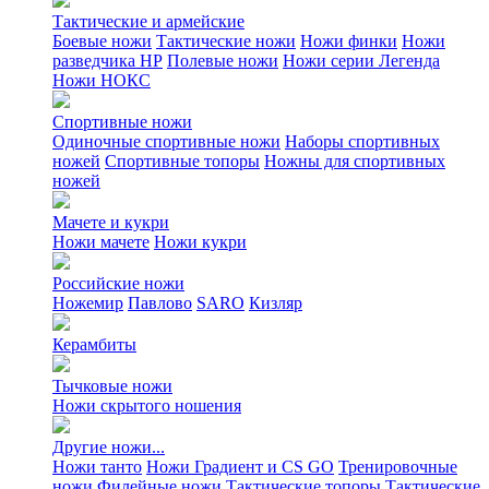
Тактические и армейские
Боевые ножи
Тактические ножи
Ножи финки
Ножи
разведчика НР
Полевые ножи
Ножи серии Легенда
Ножи НОКС
Спортивные ножи
Одиночные спортивные ножи
Наборы спортивных
ножей
Спортивные топоры
Ножны для спортивных
ножей
Мачете и кукри
Ножи мачете
Ножи кукри
Российские ножи
Ножемир
Павлово
SARO
Кизляр
Керамбиты
Тычковые ножи
Ножи скрытого ношения
Другие ножи...
Ножи танто
Ножи Градиент и CS GO
Тренировочные
ножи
Филейные ножи
Тактические топоры
Тактические