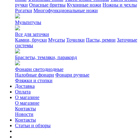
ручки
Опасные бритвы
Кухонные ножи
Ножны и чехлы
Рогатки
Многофункциональные ножи
Мультитулы
Все для заточки
Камни, бруски
Мусаты
Точилки
Пасты, ремни
Заточные
системы
Браслеты, темляки, паракорд
Фонари светодиодные
Налобные фонари
Фонари ручные
Фляжки и стопки
Доставка
Оплата
О магазине
О магазине
Контакты
Новости
Контакты
Статьи и обзоры