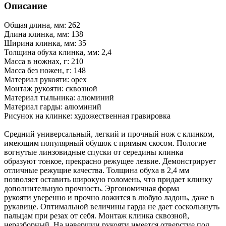
Описание
Общая длина, мм: 262
Длина клинка, мм: 138
Ширина клинка, мм: 35
Толщина обуха клинка, мм: 2,4
Масса в ножнах, г: 210
Масса без ножен, г: 148
Материал рукояти: орех
Монтаж рукояти: сквозной
Материал тыльника: алюминий
Материал гарды: алюминий
Рисунок на клинке: художественная гравировка
Средний универсальный, легкий и прочный нож с клинком,
имеющим популярный обушок с прямым скосом. Пологие
вогнутые линзовидные спуски от середины клинка
образуют тонкое, прекрасно режущее лезвие. Демонстрирует
отличные режущие качества. Толщина обуха в 2,4 мм
позволяет оставить широкую голомень, что придает клинку
дополнительную прочность. Эргономичная форма
рукояти уверенно и прочно ложится в любую ладонь, даже в
рукавице. Оптимальной величины гарда не дает соскользнуть
пальцам при резах от себя. Монтаж клинка сквозной,
неразборный. На навершии рукояти имеется отверстие под