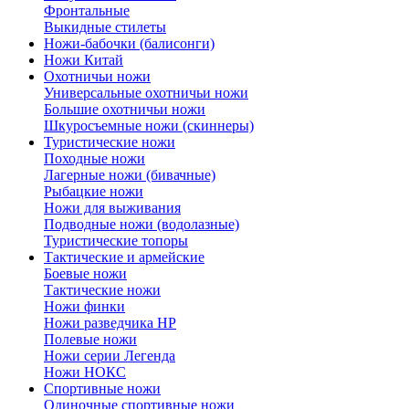
Фронтальные
Выкидные стилеты
Ножи-бабочки (балисонги)
Ножи Китай
Охотничьи ножи
Универсальные охотничьи ножи
Большие охотничьи ножи
Шкуросъемные ножи (скиннеры)
Туристические ножи
Походные ножи
Лагерные ножи (бивачные)
Рыбацкие ножи
Ножи для выживания
Подводные ножи (водолазные)
Туристические топоры
Тактические и армейские
Боевые ножи
Тактические ножи
Ножи финки
Ножи разведчика НР
Полевые ножи
Ножи серии Легенда
Ножи НОКС
Спортивные ножи
Одиночные спортивные ножи