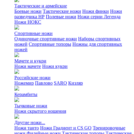
Тактические и армейские
Боевые ножи
Тактические ножи
Ножи финки
Ножи
разведчика НР
Полевые ножи
Ножи серии Легенда
Ножи НОКС
Спортивные ножи
Одиночные спортивные ножи
Наборы спортивных
ножей
Спортивные топоры
Ножны для спортивных
ножей
Мачете и кукри
Ножи мачете
Ножи кукри
Российские ножи
Ножемир
Павлово
SARO
Кизляр
Керамбиты
Тычковые ножи
Ножи скрытого ношения
Другие ножи...
Ножи танто
Ножи Градиент и CS GO
Тренировочные
ножи
Филейные ножи
Тактические топоры
Тактические