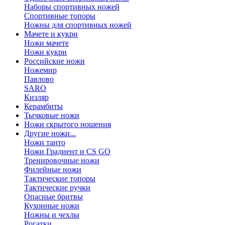
Наборы спортивных ножей
Спортивные топоры
Ножны для спортивных ножей
Мачете и кукри
Ножи мачете
Ножи кукри
Российские ножи
Ножемир
Павлово
SARO
Кизляр
Керамбиты
Тычковые ножи
Ножи скрытого ношения
Другие ножи...
Ножи танто
Ножи Градиент и CS GO
Тренировочные ножи
Филейные ножи
Тактические топоры
Тактические ручки
Опасные бритвы
Кухонные ножи
Ножны и чехлы
Рогатки