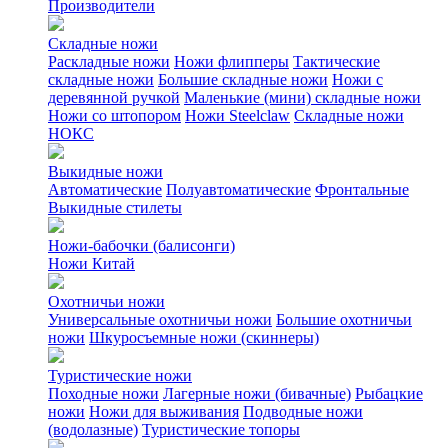
Производители
Складные ножи
Раскладные ножи
Ножи флипперы
Тактические
складные ножи
Большие складные ножи
Ножи с
деревянной ручкой
Маленькие (мини) складные ножи
Ножи со штопором
Ножи Steelclaw
Складные ножи
НОКС
Выкидные ножи
Автоматические
Полуавтоматические
Фронтальные
Выкидные стилеты
Ножи-бабочки (балисонги)
Ножи Китай
Охотничьи ножи
Универсальные охотничьи ножи
Большие охотничьи
ножи
Шкуросъемные ножи (скиннеры)
Туристические ножи
Походные ножи
Лагерные ножи (бивачные)
Рыбацкие
ножи
Ножи для выживания
Подводные ножи
(водолазные)
Туристические топоры