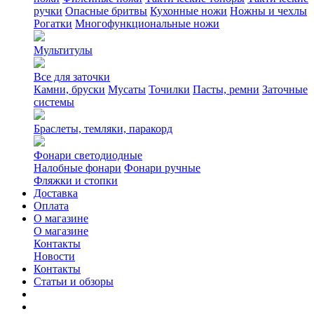
ручки
Опасные бритвы
Кухонные ножи
Ножны и чехлы
Рогатки
Многофункциональные ножи
Мультитулы
Все для заточки
Камни, бруски
Мусаты
Точилки
Пасты, ремни
Заточные
системы
Браслеты, темляки, паракорд
Фонари светодиодные
Налобные фонари
Фонари ручные
Фляжки и стопки
Доставка
Оплата
О магазине
О магазине
Контакты
Новости
Контакты
Статьи и обзоры