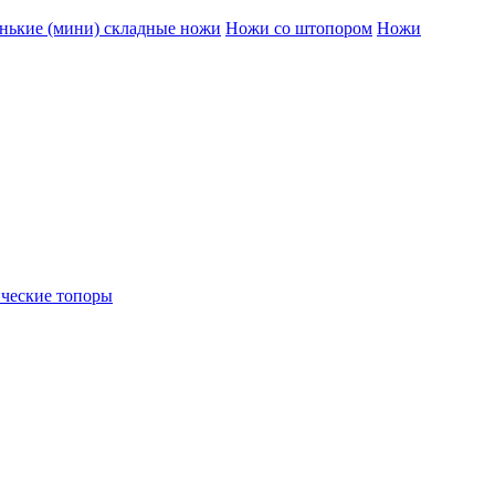
нькие (мини) складные ножи
Ножи со штопором
Ножи
ческие топоры