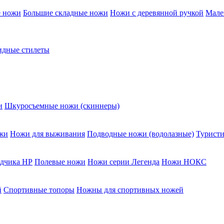
е ножи
Большие складные ножи
Ножи с деревянной ручкой
Мале
дные стилеты
и
Шкуросъемные ножи (скиннеры)
жи
Ножи для выживания
Подводные ножи (водолазные)
Туристи
едчика НР
Полевые ножи
Ножи серии Легенда
Ножи НОКС
й
Спортивные топоры
Ножны для спортивных ножей