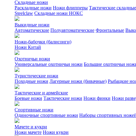
Складные ножи
Раскладные ножи
Ножи флипперы
Тактические складны
Steelclaw
Складные ножи НОКС
Выкидные ножи
Автоматические
Полуавтоматические
Фронтальные
Выки
Ножи-бабочки (балисонги)
Ножи Китай
Охотничьи ножи
Универсальные охотничьи ножи
Большие охотничьи нож
Туристические ножи
Походные ножи
Лагерные ножи (бивачные)
Рыбацкие но
Тактические и армейские
Боевые ножи
Тактические ножи
Ножи финки
Ножи разв
Спортивные ножи
Одиночные спортивные ножи
Наборы спортивных ноже
Мачете и кукри
Ножи мачете
Ножи кукри