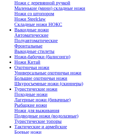
Ножи с деревянной ручкой
Маленькие (мини) складные ножи
Ножи со штопором
Ножи Steelclaw
Складные ножи НОКС
Выкидные ножи
Автоматические
Полуавтоматические
Фронтальные
Выкидные стилеты
Ножи-бабочки (балисонги)
Ножи Китай
Охотничьи ножи
Универсальные охотничьи ножи
Большие охотничьи ножи
Шкуросъемные ножи (скиннеры)
Туристические ножи
Походные ножи
Лагерные ножи (бивачные)
Рыбацкие ножи
Ножи для выживания
Подводные ножи (водолазные)
Туристические топоры
Тактические и армейские
Боевые ножи