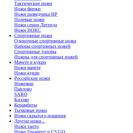
Тактические ножи
Ножи финки
Ножи разведчика НР
Полевые ножи
Ножи серии Легенда
Ножи НОКС
Спортивные ножи
Одиночные спортивные ножи
Наборы спортивных ножей
Спортивные топоры
Ножны для спортивных ножей
Мачете и кукри
Ножи мачете
Ножи кукри
Российские ножи
Ножемир
Павлово
SARO
Кизляр
Керамбиты
Тычковые ножи
Ножи скрытого ношения
Другие ножи...
Ножи танто
Ножи Градиент и CS GO