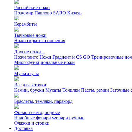
Российские ножи
Ножемир
Павлово
SARO
Кизляр
Керамбиты
Тычковые ножи
Ножи скрытого ношения
Другие ножи...
Ножи танто
Ножи Градиент и CS GO
Тренировочные но
Многофункциональные ножи
Мультитулы
Все для заточки
Камни, бруски
Мусаты
Точилки
Пасты, ремни
Заточные 
Браслеты, темляки, паракорд
Фонари светодиодные
Налобные фонари
Фонари ручные
Фляжки и стопки
Доставка