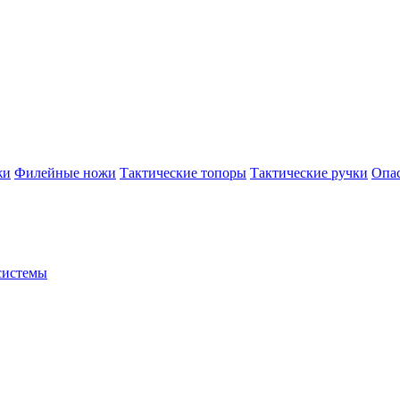
жи
Филейные ножи
Тактические топоры
Тактические ручки
Опа
системы