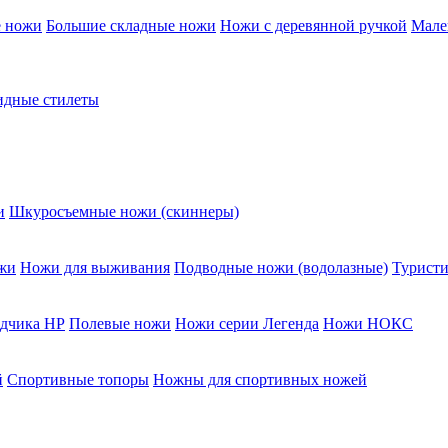
е ножи
Большие складные ножи
Ножи с деревянной ручкой
Мале
дные стилеты
и
Шкуросъемные ножи (скиннеры)
жи
Ножи для выживания
Подводные ножи (водолазные)
Туристи
едчика НР
Полевые ножи
Ножи серии Легенда
Ножи НОКС
й
Спортивные топоры
Ножны для спортивных ножей