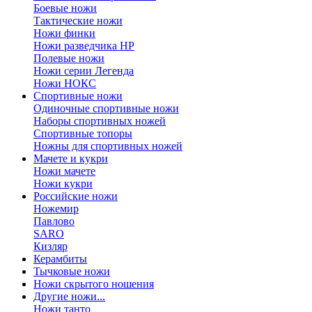
Боевые ножи
Тактические ножи
Ножи финки
Ножи разведчика НР
Полевые ножи
Ножи серии Легенда
Ножи НОКС
Спортивные ножи
Одиночные спортивные ножи
Наборы спортивных ножей
Спортивные топоры
Ножны для спортивных ножей
Мачете и кукри
Ножи мачете
Ножи кукри
Российские ножи
Ножемир
Павлово
SARO
Кизляр
Керамбиты
Тычковые ножи
Ножи скрытого ношения
Другие ножи...
Ножи танто