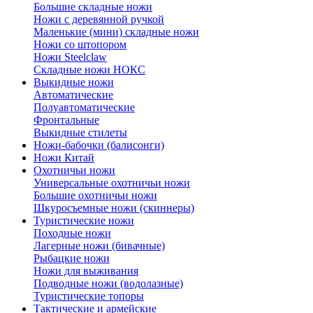
Большие складные ножи
Ножи с деревянной ручкой
Маленькие (мини) складные ножи
Ножи со штопором
Ножи Steelclaw
Складные ножи НОКС
Выкидные ножи
Автоматические
Полуавтоматические
Фронтальные
Выкидные стилеты
Ножи-бабочки (балисонги)
Ножи Китай
Охотничьи ножи
Универсальные охотничьи ножи
Большие охотничьи ножи
Шкуросъемные ножи (скиннеры)
Туристические ножи
Походные ножи
Лагерные ножи (бивачные)
Рыбацкие ножи
Ножи для выживания
Подводные ножи (водолазные)
Туристические топоры
Тактические и армейские