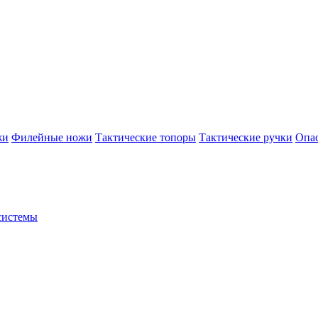
жи
Филейные ножи
Тактические топоры
Тактические ручки
Опа
системы