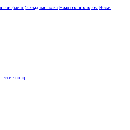
нькие (мини) складные ножи
Ножи со штопором
Ножи
ческие топоры