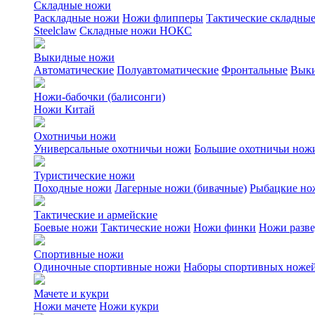
Складные ножи
Раскладные ножи
Ножи флипперы
Тактические складны
Steelclaw
Складные ножи НОКС
Выкидные ножи
Автоматические
Полуавтоматические
Фронтальные
Выки
Ножи-бабочки (балисонги)
Ножи Китай
Охотничьи ножи
Универсальные охотничьи ножи
Большие охотничьи нож
Туристические ножи
Походные ножи
Лагерные ножи (бивачные)
Рыбацкие но
Тактические и армейские
Боевые ножи
Тактические ножи
Ножи финки
Ножи разв
Спортивные ножи
Одиночные спортивные ножи
Наборы спортивных ноже
Мачете и кукри
Ножи мачете
Ножи кукри