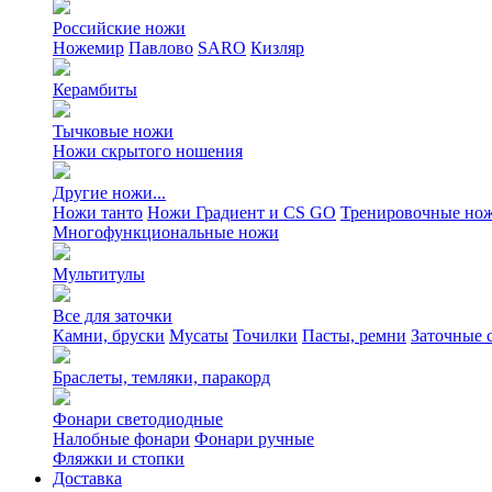
Российские ножи
Ножемир
Павлово
SARO
Кизляр
Керамбиты
Тычковые ножи
Ножи скрытого ношения
Другие ножи...
Ножи танто
Ножи Градиент и CS GO
Тренировочные но
Многофункциональные ножи
Мультитулы
Все для заточки
Камни, бруски
Мусаты
Точилки
Пасты, ремни
Заточные 
Браслеты, темляки, паракорд
Фонари светодиодные
Налобные фонари
Фонари ручные
Фляжки и стопки
Доставка