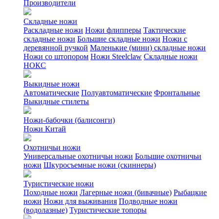
Производители
Складные ножи
Раскладные ножи
Ножи флипперы
Тактические
складные ножи
Большие складные ножи
Ножи с
деревянной ручкой
Маленькие (мини) складные ножи
Ножи со штопором
Ножи Steelclaw
Складные ножи
НОКС
Выкидные ножи
Автоматические
Полуавтоматические
Фронтальные
Выкидные стилеты
Ножи-бабочки (балисонги)
Ножи Китай
Охотничьи ножи
Универсальные охотничьи ножи
Большие охотничьи
ножи
Шкуросъемные ножи (скиннеры)
Туристические ножи
Походные ножи
Лагерные ножи (бивачные)
Рыбацкие
ножи
Ножи для выживания
Подводные ножи
(водолазные)
Туристические топоры