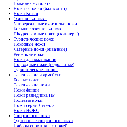
Выкидные стилеты
Ножи-бабочки (балисонги)
Ножи Китай
Охотничьи ножи
Универсальные охотничьи ножи
Большие охотничьи ножи
Шкуросъемные ножи (скиннеры)
Туристические ножи
Походные ножи
Лагерные ножи (бивачные)
Рыбацкие ножи
Ножи для выживания
Подводные ножи (водолазные)
Туристические топоры
Тактические и армейские
Боевые ножи
Тактические ножи
Ножи финки
Ножи разведчика НР
Полевые ножи
Ножи серии Легенда
Ножи НОКС
Спортивные ножи
Одиночные спортивные ножи
Наборы спортивных ножей