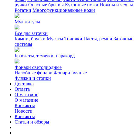
ручки
Опасные бритвы
Кухонные ножи
Ножны и чехлы
Рогатки
Многофункциональные ножи
Мультитулы
Все для заточки
Камни, бруски
Мусаты
Точилки
Пасты, ремни
Заточные
системы
Браслеты, темляки, паракорд
Фонари светодиодные
Налобные фонари
Фонари ручные
Фляжки и стопки
Доставка
Оплата
О магазине
О магазине
Контакты
Новости
Контакты
Статьи и обзоры