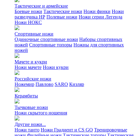
Тактические и армейские
Боевые ножи
Тактические ножи
Ножи финки
Ножи
разведчика НР
Полевые ножи
Ножи серии Легенда
Ножи НОКС
Спортивные ножи
Одиночные спортивные ножи
Наборы спортивных
ножей
Спортивные топоры
Ножны для спортивных
ножей
Мачете и кукри
Ножи мачете
Ножи кукри
Российские ножи
Ножемир
Павлово
SARO
Кизляр
Керамбиты
Тычковые ножи
Ножи скрытого ношения
Другие ножи...
Ножи танто
Ножи Градиент и CS GO
Тренировочные
ножи
Филейные ножи
Тактические топоры
Тактические