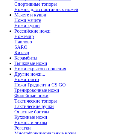
Спортивные топоры
Ножны для спортивных ножей
Мачете и кукри
Ножи мачете
Ножи кукри
Российские ножи
Ножемир
Павлово
SARO
Кизляр
Керамбиты
Тычковые ножи
Ножи скрытого ношения
Другие ножи...
Ножи танто
Ножи Градиент и CS GO
Тренировочные ножи
Филейные ножи
Тактические топоры
Тактические ручки
Опасные бритвы
Кухонные ножи
Ножны и чехлы
Рогатки
Многофункциональные ножи