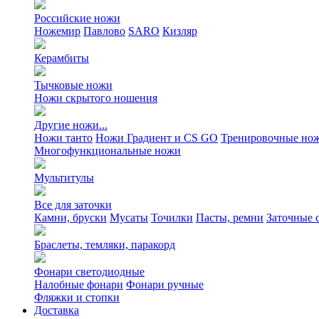
Российские ножи
Ножемир
Павлово
SARO
Кизляр
Керамбиты
Тычковые ножи
Ножи скрытого ношения
Другие ножи...
Ножи танто
Ножи Градиент и CS GO
Тренировочные но
Многофункциональные ножи
Мультитулы
Все для заточки
Камни, бруски
Мусаты
Точилки
Пасты, ремни
Заточные 
Браслеты, темляки, паракорд
Фонари светодиодные
Налобные фонари
Фонари ручные
Фляжки и стопки
Доставка