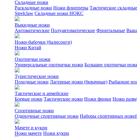
Складные ножи
Раскладные ножи
Ножи флипперы
Тактические складны
Steelclaw
Складные ножи НОКС
Выкидные ножи
Автоматические
Полуавтоматические
Фронтальные
Выки
Ножи-бабочки (балисонги)
Ножи Китай
Охотничьи ножи
Универсальные охотничьи ножи
Большие охотничьи нож
Туристические ножи
Походные ножи
Лагерные ножи (бивачные)
Рыбацкие но
Тактические и армейские
Боевые ножи
Тактические ножи
Ножи финки
Ножи разв
Спортивные ножи
Одиночные спортивные ножи
Наборы спортивных ноже
Мачете и кукри
Ножи мачете
Ножи кукри