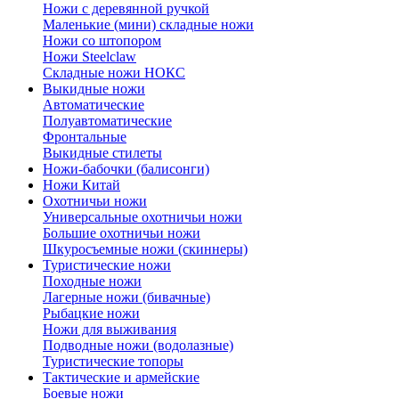
Ножи с деревянной ручкой
Маленькие (мини) складные ножи
Ножи со штопором
Ножи Steelclaw
Складные ножи НОКС
Выкидные ножи
Автоматические
Полуавтоматические
Фронтальные
Выкидные стилеты
Ножи-бабочки (балисонги)
Ножи Китай
Охотничьи ножи
Универсальные охотничьи ножи
Большие охотничьи ножи
Шкуросъемные ножи (скиннеры)
Туристические ножи
Походные ножи
Лагерные ножи (бивачные)
Рыбацкие ножи
Ножи для выживания
Подводные ножи (водолазные)
Туристические топоры
Тактические и армейские
Боевые ножи