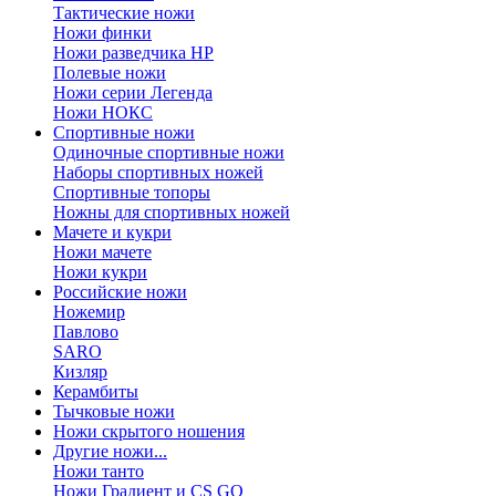
Тактические ножи
Ножи финки
Ножи разведчика НР
Полевые ножи
Ножи серии Легенда
Ножи НОКС
Спортивные ножи
Одиночные спортивные ножи
Наборы спортивных ножей
Спортивные топоры
Ножны для спортивных ножей
Мачете и кукри
Ножи мачете
Ножи кукри
Российские ножи
Ножемир
Павлово
SARO
Кизляр
Керамбиты
Тычковые ножи
Ножи скрытого ношения
Другие ножи...
Ножи танто
Ножи Градиент и CS GO