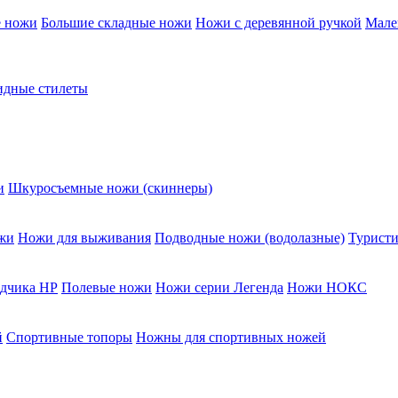
е ножи
Большие складные ножи
Ножи с деревянной ручкой
Мале
дные стилеты
и
Шкуросъемные ножи (скиннеры)
жи
Ножи для выживания
Подводные ножи (водолазные)
Туристи
едчика НР
Полевые ножи
Ножи серии Легенда
Ножи НОКС
й
Спортивные топоры
Ножны для спортивных ножей