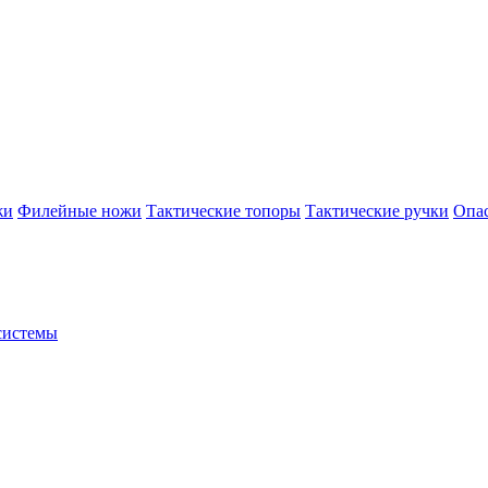
жи
Филейные ножи
Тактические топоры
Тактические ручки
Опа
системы