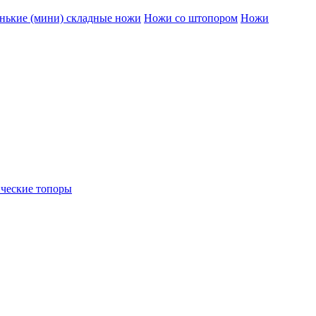
нькие (мини) складные ножи
Ножи со штопором
Ножи
ческие топоры