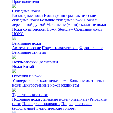
Производители
Складные ножи
Раскладные ножи
Ножи флипперы
Тактические
складные ножи
Большие складные ножи
Ножи с
деревянной ручкой
Маленькие (мини) складные ножи
Ножи со штопором
Ножи Steelclaw
Складные ножи
НОКС
Выкидные ножи
Автоматические
Полуавтоматические
Фронтальные
Выкидные стилеты
Ножи-бабочки (балисонги)
Ножи Китай
Охотничьи ножи
Универсальные охотничьи ножи
Большие охотничьи
ножи
Шкуросъемные ножи (скиннеры)
Туристические ножи
Походные ножи
Лагерные ножи (бивачные)
Рыбацкие
ножи
Ножи для выживания
Подводные ножи
(водолазные)
Туристические топоры