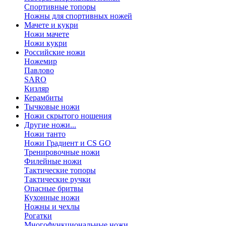
Спортивные топоры
Ножны для спортивных ножей
Мачете и кукри
Ножи мачете
Ножи кукри
Российские ножи
Ножемир
Павлово
SARO
Кизляр
Керамбиты
Тычковые ножи
Ножи скрытого ношения
Другие ножи...
Ножи танто
Ножи Градиент и CS GO
Тренировочные ножи
Филейные ножи
Тактические топоры
Тактические ручки
Опасные бритвы
Кухонные ножи
Ножны и чехлы
Рогатки
Многофункциональные ножи