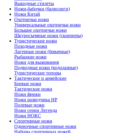
Выкидные стилеты
Ножи-бабочки (балисонги)
Ножи Китай
Охотничьи ножи
Универсальные охотничьи ножи
Большие охотничьи ножи
Шкуросъемные ножи (скиннеры)
Туристические ножи
Походные ножи
Лагерные ножи (бивачные)
Рыбацкие ножи
Ножи для выживания
Подводные ножи (водолазные)
Туристические топоры
Тактические и армейские
Боевые ножи
Тактические ножи
Ножи финки
Ножи разведчика НР
Полевые ножи
Ножи серии Легенда
Ножи НОКС
Спортивные ножи
Одиночные спортивные ножи
Наборы спортивных ножей