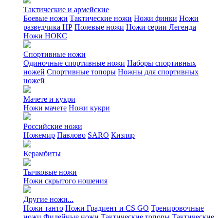
Тактические и армейские
Боевые ножи
Тактические ножи
Ножи финки
Ножи
разведчика НР
Полевые ножи
Ножи серии Легенда
Ножи НОКС
Спортивные ножи
Одиночные спортивные ножи
Наборы спортивных
ножей
Спортивные топоры
Ножны для спортивных
ножей
Мачете и кукри
Ножи мачете
Ножи кукри
Российские ножи
Ножемир
Павлово
SARO
Кизляр
Керамбиты
Тычковые ножи
Ножи скрытого ношения
Другие ножи...
Ножи танто
Ножи Градиент и CS GO
Тренировочные
ножи
Филейные ножи
Тактические топоры
Тактические