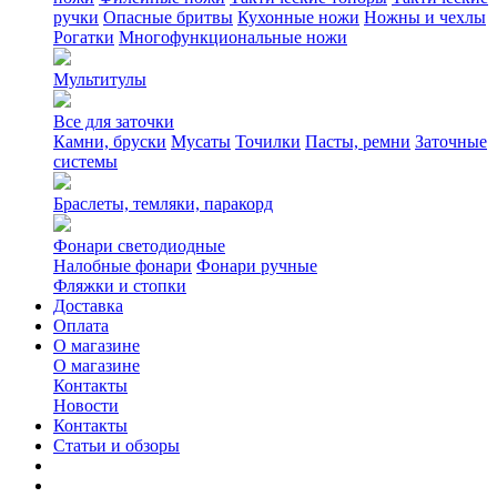
ручки
Опасные бритвы
Кухонные ножи
Ножны и чехлы
Рогатки
Многофункциональные ножи
Мультитулы
Все для заточки
Камни, бруски
Мусаты
Точилки
Пасты, ремни
Заточные
системы
Браслеты, темляки, паракорд
Фонари светодиодные
Налобные фонари
Фонари ручные
Фляжки и стопки
Доставка
Оплата
О магазине
О магазине
Контакты
Новости
Контакты
Статьи и обзоры